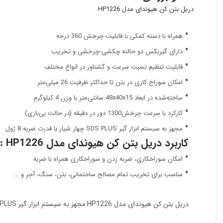
دریل بتن کن هیوندای مدل HP1226
همراه با دسته کمکی با قابلیت چرخش 360 درجه
دارای گیربکس دو حالته چکشی-چرخشی و تخریب
قابلیت تنظیم نسبت سرعت و گشتاور در انواع مختلف
امکان سوراخ کاری در بتن تا حداکثر ظرفیت 26 میلی‌‎متر
ساخته‌شده در ابعاد 48x40x15 سانتی‌متر با وزن 4 کیلوگرم
کارکرد با سرعت چرخش1300 دور در دقیقه (در حالت بی‌باری)
مجهز به سیستم ابزار گیر SDS PLUS چهار شیار با قدرت ضربه 8 ژول
کاربرد دریل بتن کن هیوندای مدل HP1226 :
امکان سوراخکاری، ضربه زد‌ن و سوراخکاری همراه با ضربه
مناسب برای تخریب تمام مصالح ساختمانی، بتن، سنگ، آجر و …
دریل بتن کن هیوندای مدل HP1226 مجهز به سیستم ابزار گیر SDS PLUS چهار شیار با قدرت ضربه 8 ژول است.