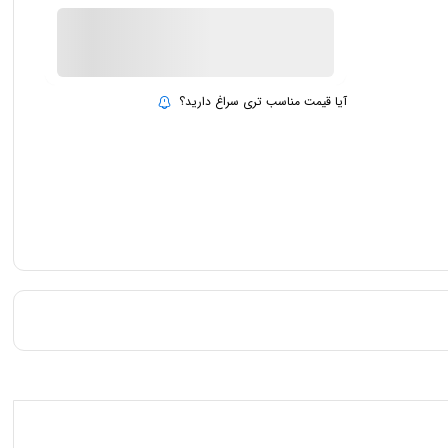
ناموجود
بروزرسانی قیمت:
15 تیر 1403
آیا قیمت مناسب تری سراغ دارید؟