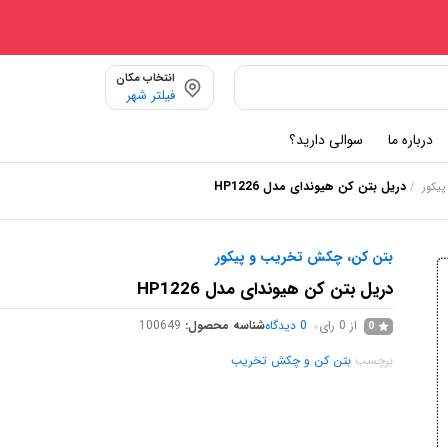
انتخاب مکان
فیلتر شهر
درباره ما
سوالی دارید؟
/
دریل بتن کن هیوندای مدل HP1226
یکور
بتن کن، چکش تخریب و پیکور
دریل بتن کن هیوندای مدل HP1226
از 0 رای
0
دیدگاه
شناسه محصول:
100649
0
برچسب
بتن کن و چکش تخریب