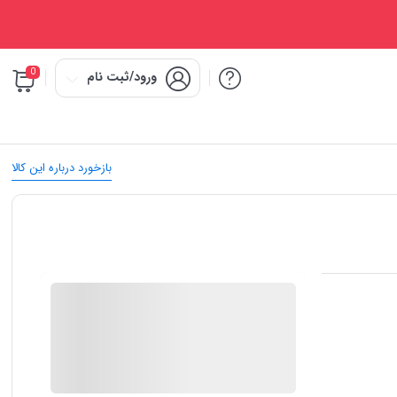
0
ورود/ثبت نام
بازخورد درباره این کالا
IMC Market
در انبار موجود نمی باشد
ارسال توسط IMC Market