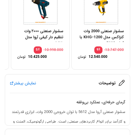
سشوار صنعتی 2000 وات
سشوار صنعتی ۲۰۰۰ وات
کنزاکس مدل KHG-1200 با
تنظیم دار کیفی آروا مدل
تنظ
کیف BMC
۵۶۱۵
00
٪
10.998.000
٪
13.747.000
5
9
12.540.000
تومان
10.425.000
تومان
توضیحات
نمایش بیشتر
گرمای حرفه‌ای، عملکرد بی‌وقفه
سشوار صنعتی آروا مدل 5612 با توان خروجی 2000 وات، ابزاری قدرتمند
و کارآمد برای انواع کاربردهای صنعتی است. طراحی ارگونومیک، المنت و
موتور صنعتی، تنظیمات دمایی متنوع و همراهی با کیف BMC و نازل‌های