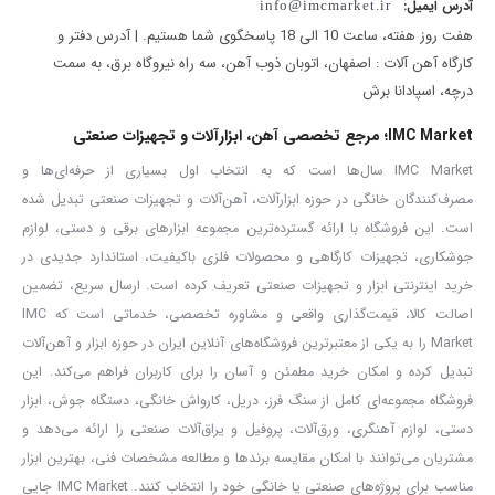
آدرس ایمیل:
info@imcmarket.ir
توان مصرفی
2000 وات
هفت روز هفته، ساعت 10 الی 18 پاسخگوی شما هستیم. | آدرس دفتر و
کارگاه آهن آلات : اصفهان، اتوبان ذوب آهن، سه راه نیروگاه برق، به سمت
تنظیمات حرارت
3 حالته
درچه، اسپادانا برش
حالت 1
50°C / 500 لیتر در دقیقه
IMC Market؛ مرجع تخصصی آهن، ابزارآلات و تجهیزات صنعتی
IMC Market سال‌ها است که به انتخاب اول بسیاری از حرفه‌ای‌ها و
حالت 2
450°C / 250 لیتر در دقیقه
مصرف‌کنندگان خانگی در حوزه ابزارآلات، آهن‌آلات و تجهیزات صنعتی تبدیل شده
حالت 3
600°C / 500 لیتر در دقیقه
است. این فروشگاه با ارائه گسترده‌ترین مجموعه ابزارهای برقی و دستی، لوازم
جوشکاری، تجهیزات کارگاهی و محصولات فلزی باکیفیت، استاندارد جدیدی در
نوع موتور
صنعتی، بادوام
خرید اینترنتی ابزار و تجهیزات صنعتی تعریف کرده است. ارسال سریع، تضمین
اصالت کالا، قیمت‌گذاری واقعی و مشاوره تخصصی، خدماتی است که IMC
جنس المنت
استیل با عایق حرارتی 10 لایه
Market را به یکی از معتبرترین فروشگاه‌های آنلاین ایران در حوزه ابزار و آهن‌آلات
تبدیل کرده و امکان خرید مطمئن و آسان را برای کاربران فراهم می‌کند. این
کابل برق
استاندارد VDE (ساخت آلمان)
فروشگاه مجموعه‌ای کامل از سنگ فرز، دریل، کارواش خانگی، دستگاه جوش، ابزار
دستی، لوازم آهنگری، ورق‌آلات، پروفیل و یراق‌آلات صنعتی را ارائه می‌دهد و
متعلقات همراه
کیف BMC، 4 نازل، دفترچه راهنما، کارت گارانتی
مشتریان می‌توانند با امکان مقایسه برندها و مطالعه مشخصات فنی، بهترین ابزار
مناسب برای پروژه‌های صنعتی یا خانگی خود را انتخاب کنند. IMC Market جایی