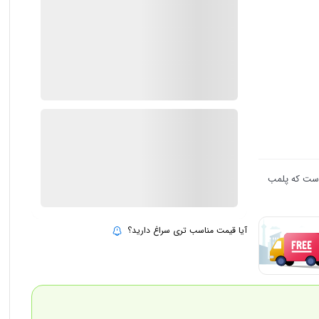
ضمانت اصالت کالا
1 در انبار
ارسال توسط IMC Market
٪
5
20.998.000
19.898.000
تومان
بروزرسانی قیمت:
12 مرداد 1405
 است که پلمب
افزودن به سبد خرید
آیا قیمت مناسب تری سراغ دارید؟