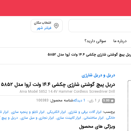
انتخاب مکان
فیلتر شهر
درباره ما
سوالی دارید؟
یل پیچ گوشتی شارژی چکشی ۱۴.۴ ولت آروا مدل ۵۸۵۲
دریل و دریل شارژی
دریل پیچ گوشتی شارژی چکشی ۱۴.۴ ولت آروا مدل ۵۸۵۲
Arva Model 5852 14.4V Hammer Cordless Screwdriver Drill
از 1 رای
1
دیدگاه
شناسه محصول:
100383
5.00
برچسب:
ابزار آلات برقی و شارژی
,
ابزار الکتریکی
,
ابزار تابلو و پنجره سازی
,
ابزار 
خانگی
,
ابزار ساختمانی
,
ابزار کابینت سازی
,
ابزار نجاری و مبل سازی
,
دریل و پیچ 
ویژگی های محصول