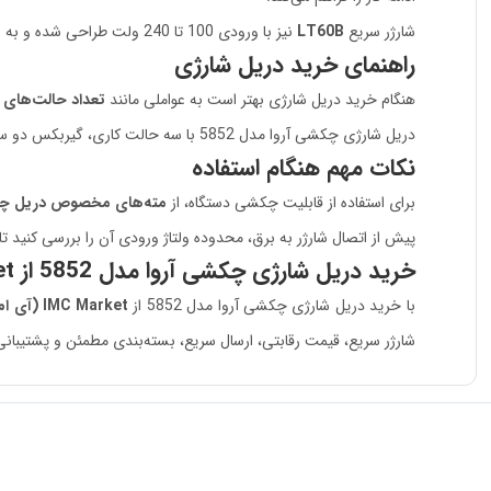
شارژر سریع
LT60B
نیز با ورودی 100 تا 240 ولت طراحی شده و به نشانگر میزان شارژ مجهز است.
راهنمای خرید دریل شارژی
هنگام خرید دریل شارژی بهتر است به عواملی مانند
تعداد حالت‌های 
دریل شارژی چکشی آروا مدل 5852 با سه حالت کاری، گیربکس دو سرعته، سه‌نظام اتوماتیک 10 میلی‌متری و باتری یدک، انتخابی مناسب برای کاربرانی است که به یک ابزار شارژی چندمنظوره و کاربردی نیاز دارند.
نکات مهم هنگام استفاده
برای استفاده از قابلیت چکشی دستگاه، از
مته‌های مخصوص دریل چ
پیش از اتصال شارژر به برق، محدوده ولتاژ ورودی آن را بررسی کنید ت
خرید دریل شارژی چکشی آروا مدل 5852 از IMC Market
با خرید دریل شارژی چکشی آروا مدل 5852 از
IMC Market (آی ام سی مارکت)
شارژر سریع، قیمت رقابتی، ارسال سریع، بسته‌بندی مطمئن و پشتیبانی تخصصی ا