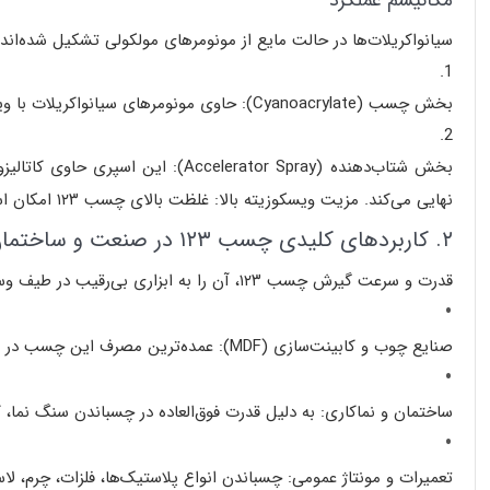
مکانیسم عملکرد
سیانواکریلات‌ها
در حالت مایع از مونومرهای مولکولی تشکیل شده‌اند
بخش چسب (Cyanoacrylate):
حاوی مونومرهای سیانواکریلات با
وی
بخش شتاب‌دهنده (Accelerator Spray):
این اسپری حاوی کاتالیزور
نهایی می‌کند.
مزیت ویسکوزیته بالا:
غلظت بالای چسب ۱۲۳ امکان استفاده از آن را در سطوح عمودی و خلل و فرج‌دار (مانند سنگ نما یا MDF) بدون ریزش فراهم می‌آورد.
۲. کاربردهای کلیدی چسب ۱۲۳ در صنعت و ساختمان
قدرت و سرعت گیرش چسب ۱۲۳، آن را به ابزاری بی‌رقیب در طیف وسیعی از مشاغل تبدیل کرده است:
صنایع چوب و کابینت‌سازی (MDF):
عمده‌ترین مصرف این چسب در 
ساختمان و نماکاری:
به دلیل قدرت فوق‌العاده در چسباندن
سنگ نما، 
تعمیرات و مونتاژ عمومی:
چسباندن انواع
پلاستیک‌ها، فلزات، چرم، ل