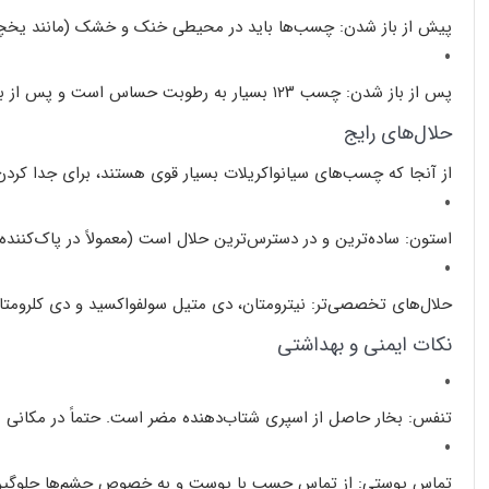
پیش از باز شدن:
چسب‌ها باید در محیطی
خنک و خشک
(مانند یخچال در دمای حدود ۱۳ درجه سانتی‌گراد) ن
پس از باز شدن:
چسب ۱۲۳ بسیار به رطوبت حساس است و پس از باز شدن باید حداکثر تا
حلال‌های رایج
از آنجا که چسب‌های سیانواکریلات بسیار قوی هستند، برای جدا کردن ی
استون:
ساده‌ترین و در دسترس‌ترین حلال است (معمولاً در پاک‌کن
حلال‌های تخصصی‌تر:
نیترومتان، دی متیل سولفواکسید و دی کلرومتا
نکات ایمنی و بهداشتی
تنفس:
بخار حاصل از اسپری شتاب‌دهنده مضر است. حتماً در مکانی ب
تماس پوستی:
از تماس چسب با پوست و به خصوص چشم‌ها جلوگیری کن