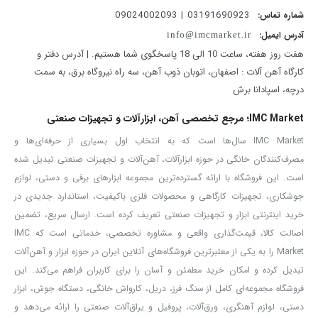
بدنه فلزی
مقاوم و مستحکم
03191690923 | 09024002093
شماره تماس:
کابل برق دارای استاندارد
VDE آلمان
آدرس ایمیل:
info@imcmarket.ir
هفت روز هفته، ساعت 10 الی 18 پاسخگوی شما هستیم. | آدرس دفتر و
طراحی مناسب برای استفاده‌های کارگاهی و صنعتی
کارگاه آهن آلات : اصفهان، اتوبان ذوب آهن، سه راه نیروگاه برق، به سمت
دریل چکشی مدل 5336 با توجه به موتور قدرتمند و قابلیت چکشی، برای
درچه، اسپادانا برش
انجام طیف متنوعی از فعالیت‌های ساختمانی و فنی قابل استفاده است.
IMC Market؛ مرجع تخصصی آهن، ابزارآلات و تجهیزات صنعتی
از این دستگاه می‌توان برای
سوراخکاری بتن، آجر و سنگ
و همچنین
IMC Market سال‌ها است که به انتخاب اول بسیاری از حرفه‌ای‌ها و
سوراخکاری در چوب و فلز استفاده کرد. حالت چکشی دستگاه برای کار روی
مصرف‌کنندگان خانگی در حوزه ابزارآلات، آهن‌آلات و تجهیزات صنعتی تبدیل شده
مصالح ساختمانی مناسب بوده و حالت چرخشی نیز امکان انجام
است. این فروشگاه با ارائه گسترده‌ترین مجموعه ابزارهای برقی و دستی، لوازم
سوراخکاری معمولی را فراهم می‌کند.
جوشکاری، تجهیزات کارگاهی و محصولات فلزی باکیفیت، استاندارد جدیدی در
این مدل می‌تواند برای
تکنسین‌ها، نصاب‌ها، تعمیرکاران، کاربران کارگاهی
خرید اینترنتی ابزار و تجهیزات صنعتی تعریف کرده است. ارسال سریع، تضمین
اصالت کالا، قیمت‌گذاری واقعی و مشاوره تخصصی، خدماتی است که IMC
و کاربران خانگی
گزینه‌ای کاربردی باشد.
Market را به یکی از معتبرترین فروشگاه‌های آنلاین ایران در حوزه ابزار و آهن‌آلات
یکی از مهم‌ترین ویژگی‌های دریل چکشی آروا مدل 5336، موتور
1050
تبدیل کرده و امکان خرید مطمئن و آسان را برای کاربران فراهم می‌کند. این
واتی
آن است. این موتور توان مناسبی برای انجام سوراخکاری در
فروشگاه مجموعه‌ای کامل از سنگ فرز، دریل، کارواش خانگی، دستگاه جوش، ابزار
متریال‌های مختلف فراهم می‌کند و در کنار سرعت بالای دستگاه، امکان
دستی، لوازم آهنگری، ورق‌آلات، پروفیل و یراق‌آلات صنعتی را ارائه می‌دهد و