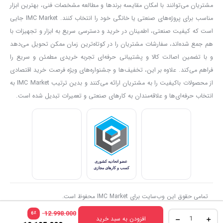
مشتریان می‌توانند با امکان مقایسه برندها و مطالعه مشخصات فنی، بهترین ابزار
انجام سریع‌تر فعالیت‌های کاری را در اختیار کاربر قرار می‌دهد.
مناسب برای پروژه‌های صنعتی یا خانگی خود را انتخاب کنند. IMC Market جایی
توان مناسب موتور باعث شده این مدل علاوه بر مصارف خانگی، برای
است که کیفیت صنعتی، اطمینان در خرید و دسترسی سریع به ابزار و تجهیزات با
بسیاری از فعالیت‌های کارگاهی و نیمه‌صنعتی نیز قابل استفاده باشد.
هم جمع شده‌اند، سفارشات مشتریان را در کوتاه‌ترین زمان ممکن تحویل می‌دهد
دریل آروا مدل 5336 با حداکثر سرعت
3300 دور در دقیقه
، عملکرد مناسبی
و با تضمین اصالت کالا و پشتیبانی حرفه‌ای تجربه خریدی مطمئن و سریع را
در سوراخکاری ارائه می‌دهد. همچنین کلید دیمر دستگاه امکان کنترل
فراهم می‌کند. علاوه بر این، تخفیف‌ها و جشنواره‌های ویژه فرصت خرید اقتصادی
از محصولات باکیفیت را به مشتریان ارائه می‌کنند و بدین ترتیب IMC Market به
سرعت را متناسب با میزان فشار دست فراهم می‌کند.
انتخاب حرفه‌ای‌ها و علاقه‌مندان به کارهای صنعتی و تعمیرات تبدیل شده است.
قابلیت تنظیم سرعت در فعالیت‌هایی که به کنترل بیشتری نیاز دارند،
کاربردی است و به کاربر اجازه می‌دهد سرعت دستگاه را متناسب با نوع
مته و متریال انتخاب کند.
وجود قابلیت چکشی، این مدل را از یک دریل معمولی متمایز می‌کند. در
حالت چکشی، علاوه بر چرخش مته، ضربات متوالی نیز ایجاد می‌شود که
به نفوذ بهتر مته در مصالح ساختمانی کمک می‌کند.
تمامی حقوق این وب‌سایت برای IMC Market محفوظ است.
به همین دلیل از دریل چکشی آروا مدل 5336 می‌توان برای
سوراخکاری
آجر، بتن و سایر مصالح ساختمانی
استفاده کرد. برای هر متریال نیز باید
12.998.000
٪
6
افزودن به سبد خرید