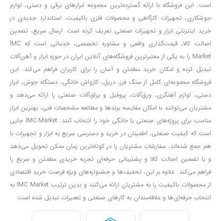
است. این فروشگاه با ارائه گسترده‌ترین مجموعه ابزارهای برقی و دستی، لوازم
یکی از نقاط قوت مینی فرز آروا مدل 5523، استفاده از موتور قدرتمند
جوشکاری، تجهیزات کارگاهی و محصولات فلزی باکیفیت، استاندارد جدیدی در
1100 وات با سیم‌پیچی 100٪ مس
است. سیم‌پیچی با تحمل حرارتی تا
خرید اینترنتی ابزار و تجهیزات صنعتی تعریف کرده است. ارسال سریع، تضمین
220 درجه سانتی‌گراد به عملکرد پایدارتر موتور در شرایط کاری مختلف
اصالت کالا، قیمت‌گذاری واقعی و مشاوره تخصصی، خدماتی است که IMC
کمک می‌کند.
Market را به یکی از معتبرترین فروشگاه‌های آنلاین ایران در حوزه ابزار و آهن‌آلات
تبدیل کرده و امکان خرید مطمئن و آسان را برای کاربران فراهم می‌کند. این
این ویژگی در کنار طراحی مناسب موتور، باعث شده است دستگاه برای
فروشگاه مجموعه‌ای کامل از سنگ فرز، دریل، کارواش خانگی، دستگاه جوش، ابزار
استفاده‌های کارگاهی و پروژه‌هایی که به توان و سرعت بالا نیاز دارند،
دستی، لوازم آهنگری، ورق‌آلات، پروفیل و یراق‌آلات صنعتی را ارائه می‌دهد و
گزینه‌ای کاربردی باشد.
مشتریان می‌توانند با امکان مقایسه برندها و مطالعه مشخصات فنی، بهترین ابزار
مینی فرز 5523 آروا با سرعت بی‌باری
12000 دور در دقیقه
، امکان انجام
مناسب برای پروژه‌های صنعتی یا خانگی خود را انتخاب کنند. IMC Market جایی
است که کیفیت صنعتی، اطمینان در خرید و دسترسی سریع به ابزار و تجهیزات با
سریع عملیات برش و سایش را فراهم می‌کند. سرعت بالای دستگاه باعث
هم جمع شده‌اند، سفارشات مشتریان را در کوتاه‌ترین زمان ممکن تحویل می‌دهد
می‌شود کاربر بتواند در زمان کوتاه‌تری عملیات موردنظر خود را انجام دهد.
و با تضمین اصالت کالا و پشتیبانی حرفه‌ای تجربه خریدی مطمئن و سریع را
البته برای دستیابی به بهترین نتیجه، انتخاب صفحه مناسب با نوع فعالیت
فراهم می‌کند. علاوه بر این، تخفیف‌ها و جشنواره‌های ویژه فرصت خرید اقتصادی
و متریال اهمیت زیادی دارد.
از محصولات باکیفیت را به مشتریان ارائه می‌کنند و بدین ترتیب IMC Market به
انتخاب حرفه‌ای‌ها و علاقه‌مندان به کارهای صنعتی و تعمیرات تبدیل شده است.
در ساخت این مدل از
پوسته ضخیم و مقاوم گیربکس
استفاده شده است
که مقاومت مناسبی در برابر فشارهای کاری ایجاد می‌کند. همچنین وجود