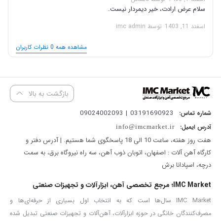
سلام عرض ارادت، خیر دیمردار نیست.
مجهز به
بلبرینگ ضدغبار
اسفند 11, 1403
توسط imc admin
دارای
رولبرینگ در گیربکس
پوسته گیربکس
ضخیم و مقاوم
مشاهده همه 0 نظرات کاربران
مجهز به حفاظ قفل‌کن سنگ برای افزایش ایمنی
کابل برق دارای استاندارد
VDE آلمان
طراحی مناسب برای استفاده در محیط‌های کارگاهی و صنعتی
بازگشت به بالا
ساخت
چین تحت لیسانس آروا
03191690923 | 09024002093
شماره تماس:
مینی فرز مدل 5523 با توجه به توان و سرعت بالای خود برای انجام طیف
آدرس ایمیل:
info@imcmarket.ir
متنوعی از فعالیت‌های فنی و صنعتی کاربرد دارد. از این دستگاه می‌توان
هفت روز هفته، ساعت 10 الی 18 پاسخگوی شما هستیم. | آدرس دفتر و
برای
برش و ساب فلزات، پرداخت سطوح، آماده‌سازی قطعات فلزی و
کارگاه آهن آلات : اصفهان، اتوبان ذوب آهن، سه راه نیروگاه برق، به سمت
درچه، اسپادانا برش
انجام فعالیت‌های کارگاهی
استفاده کرد.
طراحی دسته بلند نیز امکان کنترل بهتر دستگاه را در هنگام کار فراهم کرده
IMC Market؛ مرجع تخصصی آهن، ابزارآلات و تجهیزات صنعتی
و برای کاربرانی که به کنترل و تسلط بیشتر روی ابزار نیاز دارند، مزیت
IMC Market سال‌ها است که به انتخاب اول بسیاری از حرفه‌ای‌ها و
مصرف‌کنندگان خانگی در حوزه ابزارآلات، آهن‌آلات و تجهیزات صنعتی تبدیل شده
محسوب می‌شود.