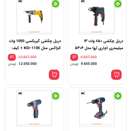
دریل چکشی ۸۵۰ وات ۱۳
دریل چکشی گیربکسی 1050 وات
میلیمتری آچاری آروا مدل ۵۳۰۴
کنزاکس مدل KID-1105 + کیف
BMC
٪
12.657.000
٪
9.897.000
5
2
9.655.000
تومان
12.050.000
تومان