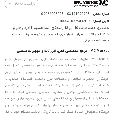
بازگشت به بالا
03191690923 | 09024002093
شماره تماس:
آدرس ایمیل:
info@imcmarket.ir
هفت روز هفته، ساعت 10 الی 18 پاسخگوی شما هستیم. | آدرس دفتر و
کارگاه آهن آلات : اصفهان، اتوبان ذوب آهن، سه راه نیروگاه برق، به سمت
درچه، اسپادانا برش
IMC Market؛ مرجع تخصصی آهن، ابزارآلات و تجهیزات صنعتی
IMC Market سال‌ها است که به انتخاب اول بسیاری از حرفه‌ای‌ها و
مصرف‌کنندگان خانگی در حوزه ابزارآلات، آهن‌آلات و تجهیزات صنعتی تبدیل شده
است. این فروشگاه با ارائه گسترده‌ترین مجموعه ابزارهای برقی و دستی، لوازم
جوشکاری، تجهیزات کارگاهی و محصولات فلزی باکیفیت، استاندارد جدیدی در
خرید اینترنتی ابزار و تجهیزات صنعتی تعریف کرده است. ارسال سریع، تضمین
اصالت کالا، قیمت‌گذاری واقعی و مشاوره تخصصی، خدماتی است که IMC
Market را به یکی از معتبرترین فروشگاه‌های آنلاین ایران در حوزه ابزار و آهن‌آلات
تبدیل کرده و امکان خرید مطمئن و آسان را برای کاربران فراهم می‌کند. این
فروشگاه مجموعه‌ای کامل از سنگ فرز، دریل، کارواش خانگی، دستگاه جوش، ابزار