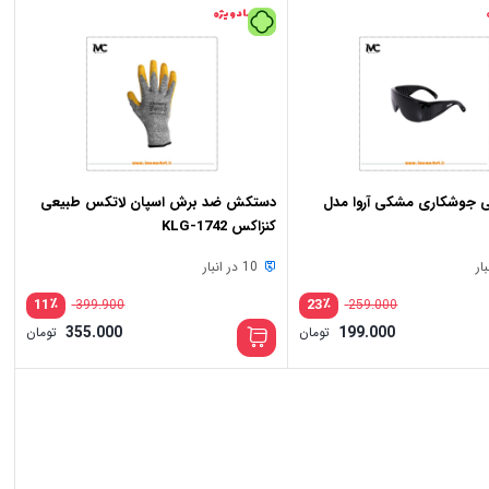
پیشنهاد ویژه
ی جوشکاری مشکی آروا مدل
دستکش ضد برش اسپان لاتکس طبیعی
کنزاکس KLG-1742
10 در انبار
٪
٪
11
23
399.900
259.000
355.000
199.000
تومان
تومان