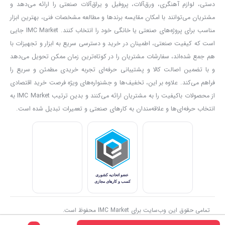
دستی، لوازم آهنگری، ورق‌آلات، پروفیل و یراق‌آلات صنعتی را ارائه می‌دهد و
سیم برق:
تحت استاندارد VDE آلمان
مشتریان می‌توانند با امکان مقایسه برندها و مطالعه مشخصات فنی، بهترین ابزار
مناسب برای پروژه‌های صنعتی یا خانگی خود را انتخاب کنند. IMC Market جایی
است که کیفیت صنعتی، اطمینان در خرید و دسترسی سریع به ابزار و تجهیزات با
طراحی:
بدنه ارگونومیک، دسته نرم، دارای دریچه تهویه
هم جمع شده‌اند، سفارشات مشتریان را در کوتاه‌ترین زمان ممکن تحویل می‌دهد
و با تضمین اصالت کالا و پشتیبانی حرفه‌ای تجربه خریدی مطمئن و سریع را
متعلقات:
کیف BMC، چهار نازل متنوع و کاردک مخصوص
فراهم می‌کند. علاوه بر این، تخفیف‌ها و جشنواره‌های ویژه فرصت خرید اقتصادی
نکات مهم پیش از خرید
از محصولات باکیفیت را به مشتریان ارائه می‌کنند و بدین ترتیب IMC Market به
انتخاب حرفه‌ای‌ها و علاقه‌مندان به کارهای صنعتی و تعمیرات تبدیل شده است.
برای عملکرد پایدار، از پریز برق استاندارد استفاده شود.
پس از استفاده، اجازه دهید دستگاه خنک شود.
نازل‌ها متناسب با نوع کار انتخاب شوند (تمرکز حرارت، پخش گسترده،
و…).
تمامی حقوق این وب‌سایت برای IMC Market محفوظ است.
جمع‌بندی