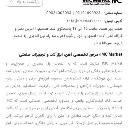
بازگشت به بالا
توان:
۲۰۰۰ وات
03191690923 | 09024002093
شماره تماس:
تنظیمات دما:
آدرس ایمیل:
info@imcmarket.ir
هفت روز هفته، ساعت 10 الی 18 پاسخگوی شما هستیم. | آدرس دفتر و
کارگاه آهن آلات : اصفهان، اتوبان ذوب آهن، سه راه نیروگاه برق، به سمت
حالت ۱: ۵۰ تا ۳۵۰ درجه سانتی‌گراد
درچه، اسپادانا برش
حالت ۲: ۱۰۰ تا ۶۰۰ درجه سانتی‌گراد
IMC Market؛ مرجع تخصصی آهن، ابزارآلات و تجهیزات صنعتی
IMC Market سال‌ها است که به انتخاب اول بسیاری از حرفه‌ای‌ها و
حجم باد خروجی:
مصرف‌کنندگان خانگی در حوزه ابزارآلات، آهن‌آلات و تجهیزات صنعتی تبدیل شده
است. این فروشگاه با ارائه گسترده‌ترین مجموعه ابزارهای برقی و دستی، لوازم
جوشکاری، تجهیزات کارگاهی و محصولات فلزی باکیفیت، استاندارد جدیدی در
حالت ۱: ۲۵۰ لیتر در دقیقه
خرید اینترنتی ابزار و تجهیزات صنعتی تعریف کرده است. ارسال سریع، تضمین
اصالت کالا، قیمت‌گذاری واقعی و مشاوره تخصصی، خدماتی است که IMC
حالت ۲: ۵۵۰ لیتر در دقیقه
Market را به یکی از معتبرترین فروشگاه‌های آنلاین ایران در حوزه ابزار و آهن‌آلات
تبدیل کرده و امکان خرید مطمئن و آسان را برای کاربران فراهم می‌کند. این
المنت:
با روکش میکا، مقاوم در برابر حرارت
فروشگاه مجموعه‌ای کامل از سنگ فرز، دریل، کارواش خانگی، دستگاه جوش، ابزار