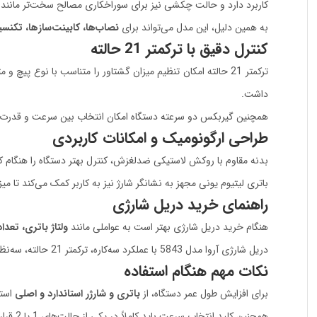
کاربرد دارد و حالت چکشی نیز برای سوراخکاری مصالح سخت‌تر مانند
به همین دلیل، این مدل می‌تواند برای
نصاب‌ها، کابینت‌سازها، تکنسین
کنترل دقیق با ترکمتر 21 حالته
ترکمتر 21 حالته امکان تنظیم میزان گشتاور را متناسب با نوع 
داشت.
همچنین گیربکس دو سرعته دستگاه امکان انتخاب بین سرعت و قدرت بی
طراحی ارگونومیک و امکانات کاربردی
بدنه مقاوم با روکش لاستیکی ضدلغزش، کنترل بهتر دستگاه را هنگام کار فراهم می‌کند. چراغ LED تعبیه‌شده روی دستگاه نیز محل سوراخکاری یا 
باتری لیتیوم یونی مجهز به نشانگر شارژ نیز به کاربر کمک می‌کند تا می
راهنمای خرید دریل شارژی
هنگام خرید دریل شارژی بهتر است به عواملی مانند
ولتاژ باتری، تعد
دریل شارژی آروا مدل 5843 با عملکرد سه‌کاره، ترکمتر 21 حالته، سه‌نظام اتوماتیک 10 میلی‌متری و گیربکس دو سرعته، انتخابی مناسب برای کاربرانی است که به دنبال یک ابزار شارژی چندمنظوره هستند.
نکات مهم هنگام استفاده
برای افزایش طول عمر دستگاه، از
باتری و شارژر استاندارد و اصلی
استف
همچنین کلید انتخاب سرعت باید کاملاً در یکی از حالت‌های 1 یا 2 قرار گیرد تا از وارد شدن فشار اضافی به گیربکس جلوگیری شود.