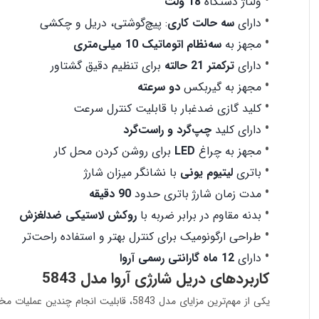
ولتاژ دستگاه
18 ولت
دارای
سه حالت کاری
: پیچ‌گوشتی، دریل و چکشی
مجهز به
سه‌نظام اتوماتیک 10 میلی‌متری
دارای
ترکمتر 21 حالته
برای تنظیم دقیق گشتاور
مجهز به گیربکس
دو سرعته
کلید گازی ضدغبار با قابلیت کنترل سرعت
دارای کلید
چپ‌گرد و راست‌گرد
مجهز به چراغ
LED
برای روشن کردن محل کار
باتری
لیتیوم یونی
با نشانگر میزان شارژ
مدت زمان شارژ باتری حدود
90 دقیقه
بدنه مقاوم در برابر ضربه با
روکش لاستیکی ضدلغزش
طراحی ارگونومیک برای کنترل بهتر و استفاده راحت‌تر
دارای
12 ماه گارانتی رسمی آروا
کاربردهای دریل شارژی آروا مدل 5843
یکی از مهم‌ترین مزایای مدل 5843، قاب