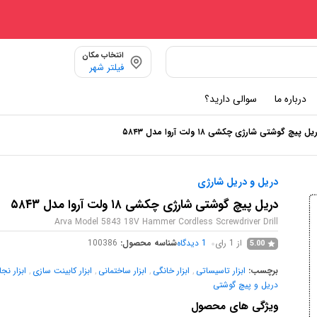
انتخاب مکان
فیلتر شهر
درباره ما
سوالی دارید؟
یل پیچ گوشتی شارژی چکشی ۱۸ ولت آروا مدل ۵۸۴۳
دریل و دریل شارژی
دریل پیچ گوشتی شارژی چکشی ۱۸ ولت آروا مدل ۵۸۴۳
Arva Model 5843 18V Hammer Cordless Screwdriver Drill
از 1 رای
1
دیدگاه
شناسه محصول:
100386
5.00
برچسب:
ابزار تاسیساتی
,
ابزار خانگی
,
ابزار ساختمانی
,
ابزار کابینت سازی
,
ابزار نج
دریل و پیچ گوشتی
ویژگی های محصول