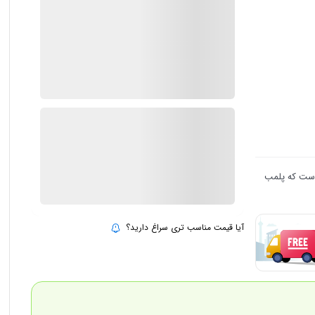
ضمانت اصالت کالا
2 در انبار
ارسال توسط IMC Market
٪
8
23.997.000
22.147.000
تومان
بروزرسانی قیمت:
12 مرداد 1405
 است که پلمب
افزودن به سبد خرید
آیا قیمت مناسب تری سراغ دارید؟