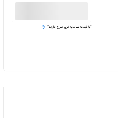
ناموجود
بروزرسانی قیمت:
15 تیر 1403
آیا قیمت مناسب تری سراغ دارید؟