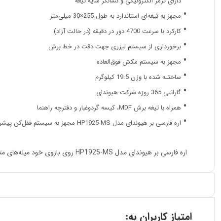
دارای ترمز الکترونیکی و نشانگر سایه تیغه
مجهز به تیغه‌ای استاندارد به طول 255
×
30 میلی‌متر
کارکرد با سرعت 4700 دور در دقیقه (در حالت آزاد)
برخورداری از سیستم لیزری جهت دقت در خط برش
مجهز به سیستم مکش فوق‌العاده
ساختـه شد‌ه با وزن 19.5 کیلوگرم
گارانتی 365 روزه شرکت هیوندای
همراه با تیغه برش MDF، کیسه گردوغبار و دفترچه راهنما
اره فارسی بر هیوندای مدل HP1925-MS مجهز به سیستم قفل‌کن پیشرفتـه و دقیق در زوایای برش میزی
اره فارسی بر هیوندای مدل HP1925-MS روی بازوی خود میله‌های متحرکی دارد و نسبت به صفحه زیر دستگاه قابلیت تغییر زاویه در جهت افقی را دارا می‌باشد.
امتیاز کاربران به: