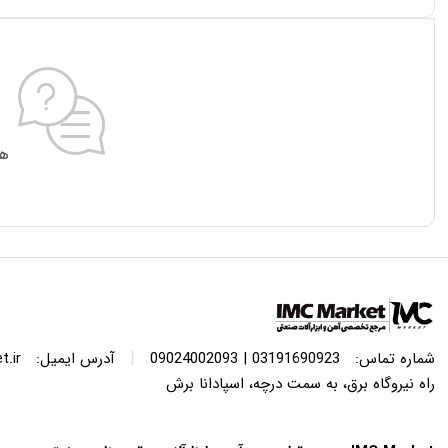
هی
|
شماره تماس:
03191690923 | 09024002093
آدرس ایمیل:
.ir
راه نیروگاه برق، به سمت درچه، اسپادانا برش