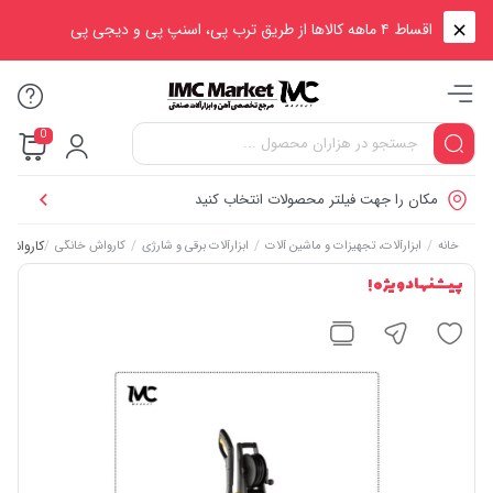
اقساط ۴ ماهه کالاها از طریق ترب پی، اسنپ پی و دیجی پی
0
مکان را جهت فیلتر محصولات انتخاب کنید
/
/
/
/
کارواش 140 بار 1800 وات دینامی کنزاکس KPW-2140
خانه
ابزارآلات، تجهیزات و ماشین آلات
ابزارآلات برقی و شارژی
کارواش خانگی
پیشنهاد ویژه !