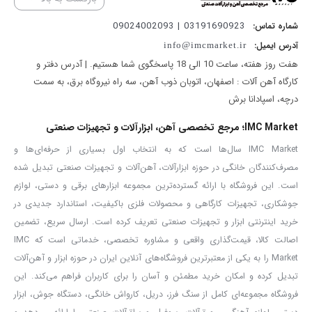
در بسیاری مواقع می‌توان این دستگاه را در کارواش‌های بزرگ و صنعتی
03191690923 | 09024002093
شماره تماس:
نیز پیدا کرد؛ دلیل آن این است که می‌توان در شرایط خاص آن را به کار
آدرس ایمیل:
info@imcmarket.ir
هفت روز هفته، ساعت 10 الی 18 پاسخگوی شما هستیم. | آدرس دفتر و
گرفت و از قدرت و کارایی بالای آن بهره برد.
کارگاه آهن آلات : اصفهان، اتوبان ذوب آهن، سه راه نیروگاه برق، به سمت
کارواش 140 بار دینامی کنزاکس KPW-2140 به سبب بهره‌مندی از موتور
درچه، اسپادانا برش
پرقدرت و همچنین طراحی فوق‌العاده، فشار خروجی آب آن بالا بوده و به
IMC Market؛ مرجع تخصصی آهن، ابزارآلات و تجهیزات صنعتی
140 بار می‌رسد؛ این عددی عالی به شمار می‌آید و برای استفاده‌هایی که در
IMC Market سال‌ها است که به انتخاب اول بسیاری از حرفه‌ای‌ها و
بالا گفته شد، عملکردی کاملاً رضایت‌بخش به شما ارائه خواهد داد.
مصرف‌کنندگان خانگی در حوزه ابزارآلات، آهن‌آلات و تجهیزات صنعتی تبدیل شده
از سوی دیگر می‌بایست به تعمیرپذیری بالای این محصول اشاره کنیم که
است. این فروشگاه با ارائه گسترده‌ترین مجموعه ابزارهای برقی و دستی، لوازم
باعث عمر طولانی آن شده است: لوازم جانبی این دستگاه در بازار در
جوشکاری، تجهیزات کارگاهی و محصولات فلزی باکیفیت، استاندارد جدیدی در
دسترس شما هستند و همچنین موتور آن طراحی ساده‌ای دارد و در صورت
خرید اینترنتی ابزار و تجهیزات صنعتی تعریف کرده است. ارسال سریع، تضمین
اصالت کالا، قیمت‌گذاری واقعی و مشاوره تخصصی، خدماتی است که IMC
بروز ایراد می‌توان آن را تعمیر کرد.
Market را به یکی از معتبرترین فروشگاه‌های آنلاین ایران در حوزه ابزار و آهن‌آلات
از همین رو در مجموع می‌توان گفت با یک محصول قدرتمند و دارای طول
تبدیل کرده و امکان خرید مطمئن و آسان را برای کاربران فراهم می‌کند. این
عمر بالا مواجه هستید که می‌تواند دستیاری قدرتمند در شستن لوازم نقلیه
فروشگاه مجموعه‌ای کامل از سنگ فرز، دریل، کارواش خانگی، دستگاه جوش، ابزار
شما باشد. با ما همراه باشید تا نگاهی دقیق‌تر به ویژگی‌های فنی دستگاه