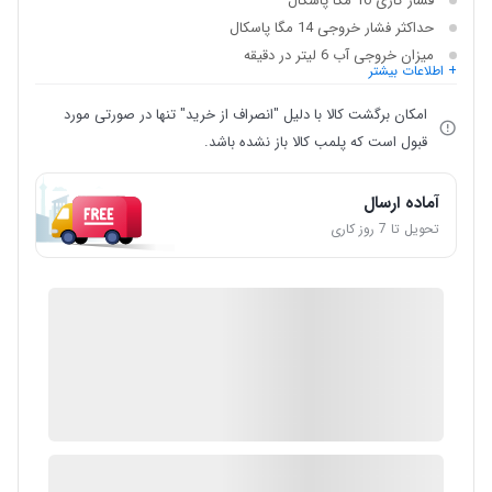
فشار کاری
10 مگا پاسکال
حداکثر فشار خروجی
14 مگا پاسکال
میزان خروجی آب
6 لیتر در دقیقه
+ اطلاعات بیشتر
امکان برگشت کالا با دلیل "انصراف از خرید" تنها در صورتی مورد
قبول است که پلمب کالا باز نشده باشد.
آماده ارسال
تحویل تا 7 روز کاری
IMC Market
گارانتی 12 ماهه شرکتی
ضمانت اصالت کالا
1 در انبار