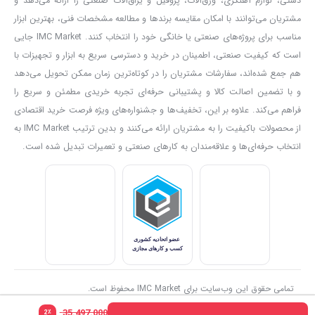
دستی، لوازم آهنگری، ورق‌آلات، پروفیل و یراق‌آلات صنعتی را ارائه می‌دهد و
مشتریان می‌توانند با امکان مقایسه برندها و مطالعه مشخصات فنی، بهترین ابزار
کارواش کنزاکس داشته باشیم.
مناسب برای پروژه‌های صنعتی یا خانگی خود را انتخاب کنند. IMC Market جایی
موتور این دستگاه از نوع القایی بوده و سیم‌پیچ آن صد درصد مس
است که کیفیت صنعتی، اطمینان در خرید و دسترسی سریع به ابزار و تجهیزات با
است. کیفیت ساخت بالای این موتور موجب طول عمر بالای آن می‌شود؛
هم جمع شده‌اند، سفارشات مشتریان را در کوتاه‌ترین زمان ممکن تحویل می‌دهد
اما همان‌طور که گفته شد، در صورت بروز ایراد یا آسیب، تعمیر آن به
و با تضمین اصالت کالا و پشتیبانی حرفه‌ای تجربه خریدی مطمئن و سریع را
سادگی انجام خواهد شد.
فراهم می‌کند. علاوه بر این، تخفیف‌ها و جشنواره‌های ویژه فرصت خرید اقتصادی
این موتور 1800 وات قدرت دارد و علی‌رغم قدرت بالایی که دارد، صدای
از محصولات باکیفیت را به مشتریان ارائه می‌کنند و بدین ترتیب IMC Market به
تولیدی آن بسیار پایین است. از همین رو می‌توانید با خیال راحت این
انتخاب حرفه‌ای‌ها و علاقه‌مندان به کارهای صنعتی و تعمیرات تبدیل شده است.
محصول را برای استفاده‌های خانگی خود به کار بگیرید. از سوی دیگر حجم
آب خروجی 7.2 لیتر بر دقیقه و فشار آب خروجی 140 بار، بی‌شک
انتظاراتتان را برآورده خواهد ساخت.
از دیگر مواردی که فشار بالای خروجی آب این محصول را تضمین
می‌کند، پمپ آلومینیومی بسیار باکیفیت آن است که به سه پیستون‌ از
جنس فولاد ضدزنگ مجهز شده است. این پیستون‌ها همچنین یکنواختی
فشار خروجی این محصول را تضمین خواهند کرد.
تمامی حقوق این وب‌سایت برای IMC Market محفوظ است.
از سوی دیگر، برخورداری کارواش 140 بار 1800 وات دینامی KPW-2140
35.497.000
٪
2