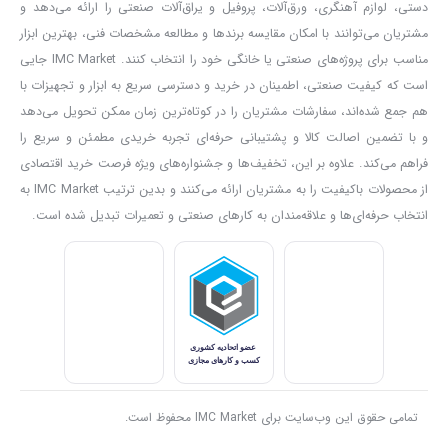
دستی، لوازم آهنگری، ورق‌آلات، پروفیل و یراق‌آلات صنعتی را ارائه می‌دهد و
روبرو شود و کاربر را در حین انجام عملیات خسته کند.در این شرایط
مشتریان می‌توانند با امکان مقایسه برندها و مطالعه مشخصات فنی، بهترین ابزار
مناسب برای پروژه‌های صنعتی یا خانگی خود را انتخاب کنند. IMC Market جایی
استفاده از پروفیل بر صنعتی نووا مدل 3510 عقلانی خواهد بود.چرا که این
است که کیفیت صنعتی، اطمینان در خرید و دسترسی سریع به ابزار و تجهیزات با
محصول، برش پروفیل را به راحتی و با سرعت بالا انجام خواهد داد.
هم جمع شده‌اند، سفارشات مشتریان را در کوتاه‌ترین زمان ممکن تحویل می‌دهد
این محصول به موتور قدرتمند 2400 وات مجهز می باشد که قابلیت فراهم
و با تضمین اصالت کالا و پشتیبانی حرفه‌ای تجربه خریدی مطمئن و سریع را
کردن سرعتی بالغ بر 3900 دور در دقیقه را دارد و قادر است برش ­­های
فراهم می‌کند. علاوه بر این، تخفیف‌ها و جشنواره‌های ویژه فرصت خرید اقتصادی
از محصولات باکیفیت را به مشتریان ارائه می‌کنند و بدین ترتیب IMC Market به
دقیق و ایمن را بر روی قطعات ایجاد کند.از این محصول به واسطه مجهز
انتخاب حرفه‌ای‌ها و علاقه‌مندان به کارهای صنعتی و تعمیرات تبدیل شده است.
بودن به کلیدهای ضد غبار،میتوان در پروژه های سنگین و ساختمانی
استفاده کرد. از ویژگی ها دیگر آن میتوان به گارد محافظ ثابت و
متحرک،طراحی ارگونومیک دسته و امکان تنظیم ارتفاع و محدود کردن
سایز برش کاری اشاره کرد.در ادامه جزئیات بیشتری را درباره این محصول
ارائه خواهیم داد.
صنعت راه سازی
صنایع خودروسازی
تمامی حقوق این وب‌سایت برای IMC Market محفوظ است.
صنایع ماشین آلات صنعتی