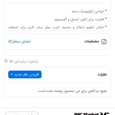
طراحی ارگونومیک دسته
قابلیت برش آهن، استیل و آلومینیوم
امکان تنظیم ارتفاع و محدود کردن سایز برش کاری برای استفاده
حداکثر از صفحه برش
مشخصات
نمایش بیشتر
دارای قفل کن شفت برای تعویض سریع صفحه برش
دارای گونیا با قابلیت تنظیم برش تا زاویه 45 درجه
قرارگیری و تنظیم گونیا در دو موقعیت متفاوت
بازخورد درباره این کالا
موتور پر قدرت با توان واقعی 2400 وات
نظرات
سهولت تعویض زغال با درپوش جداگانه
افزودن نظر جدید +
گیبرکس صنعتی مناسب برای برشکاری های مداوم و طولانی مدت
کلید ضد گرد و غبار و قفل کن کلید
هیچ دیدگاهی برای این محصول نوشته نشده است.
طراحی ارگونومیک دسته برای کاهش فشار به کاربر در حین کار
امکان تنظیم ارتفاع و محدود کردن سایز برش کاری برای استفاده
حداکثر از صفحه برش