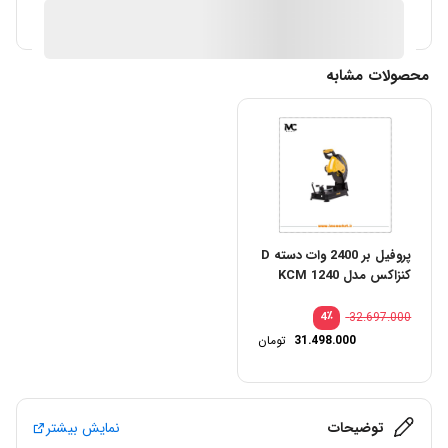
آیا قیمت مناسب تری سراغ دارید؟
محصولات مشابه
پروفیل بر 2400 وات دسته D
کنزاکس مدل KCM 1240
٪
32.697.000
4
31.498.000
تومان
توضیحات
نمایش بیشتر