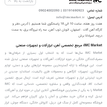
بازگشت به بالا
دارای قفل کن شفت جهت تعویض سریع و آسان صفحه برش
03191690923 | 09024002093
شماره تماس:
قابلیت برش آهن، استیل و آلومینیوم
آدرس ایمیل:
info@imcmarket.ir
گونیا با قابلیت تنظیم برش تا زاویه 45 درجه
هفت روز هفته، ساعت 10 الی 18 پاسخگوی شما هستیم. | آدرس دفتر و
قرارگیری و تنظیم گونیا در دو موقعیت متفاوت برای برش با مقاطع
کارگاه آهن آلات : اصفهان، اتوبان ذوب آهن، سه راه نیروگاه برق، به سمت
مختلف
درچه، اسپادانا برش
گارد محافظ ثابت و متحرک برای جلوگیری از پرتاب براده، به همراه
IMC Market؛ مرجع تخصصی آهن، ابزارآلات و تجهیزات صنعتی
محافظ لاستیکی گارد
IMC Market سال‌ها است که به انتخاب اول بسیاری از حرفه‌ای‌ها و
متحرک
مصرف‌کنندگان خانگی در حوزه ابزارآلات، آهن‌آلات و تجهیزات صنعتی تبدیل شده
آرمیچر نخ بندی شده و بالشتک عایق بندی شده صنعتی، تولید شده با
است. این فروشگاه با ارائه گسترده‌ترین مجموعه ابزارهای برقی و دستی، لوازم
دستگاه های تمام اتوماتیک
جوشکاری، تجهیزات کارگاهی و محصولات فلزی باکیفیت، استاندارد جدیدی در
خرید اینترنتی ابزار و تجهیزات صنعتی تعریف کرده است. ارسال سریع، تضمین
پروفیل بر صنعتی نووا مدل 3510،یکی از محصولات برند نووا می باشد که
اصالت کالا، قیمت‌گذاری واقعی و مشاوره تخصصی، خدماتی است که IMC
Market را به یکی از معتبرترین فروشگاه‌های آنلاین ایران در حوزه ابزار و آهن‌آلات
به واسطه طراحی منحصر به فرد و ارگونومیک،همچنین موتور قدرتمند
تبدیل کرده و امکان خرید مطمئن و آسان را برای کاربران فراهم می‌کند. این
2400 واتی،در کارگاه ها و پروژه های ساختمانی کاربرد دارد.برخی اوقات
فروشگاه مجموعه‌ای کامل از سنگ فرز، دریل، کارواش خانگی، دستگاه جوش، ابزار
ممکن است فرآیند برش پروفیل ها به وسیله فرزهای آهنگری با مشکل