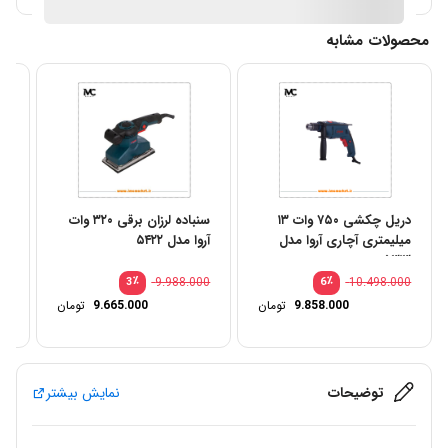
محصولات مشابه
دریل چکشی ۷۵۰ وات ۱۳
سنباده لرزان برقی ۳۲۰ وات
میلیمتری آچاری آروا مدل
آروا مدل ۵۴۲۲
وات
۵۳۱۳
00
٪
9.988.000
٪
10.498.000
3
6
9.858.000
تومان
9.665.000
تومان
توضیحات
نمایش بیشتر