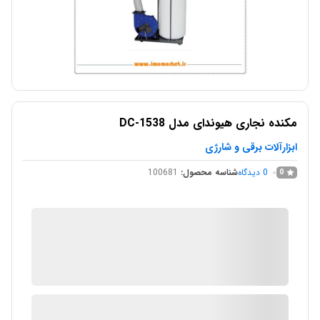
مکنده نجاری هیوندای مدل DC-1538
ابزارآلات برقی و شارژی
0
دیدگاه
شناسه محصول:
100681
0
IMC Market
در انبار موجود نمی باشد
ارسال توسط IMC Market
آیا قیمت مناسب تری سراغ دارید؟