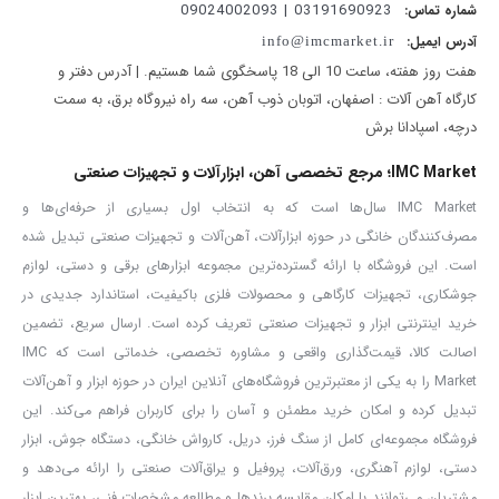
03191690923 | 09024002093
شماره تماس:
آدرس ایمیل:
info@imcmarket.ir
هفت روز هفته، ساعت 10 الی 18 پاسخگوی شما هستیم. | آدرس دفتر و
کارگاه آهن آلات : اصفهان، اتوبان ذوب آهن، سه راه نیروگاه برق، به سمت
درچه، اسپادانا برش
IMC Market؛ مرجع تخصصی آهن، ابزارآلات و تجهیزات صنعتی
IMC Market سال‌ها است که به انتخاب اول بسیاری از حرفه‌ای‌ها و
مصرف‌کنندگان خانگی در حوزه ابزارآلات، آهن‌آلات و تجهیزات صنعتی تبدیل شده
است. این فروشگاه با ارائه گسترده‌ترین مجموعه ابزارهای برقی و دستی، لوازم
جوشکاری، تجهیزات کارگاهی و محصولات فلزی باکیفیت، استاندارد جدیدی در
خرید اینترنتی ابزار و تجهیزات صنعتی تعریف کرده است. ارسال سریع، تضمین
اصالت کالا، قیمت‌گذاری واقعی و مشاوره تخصصی، خدماتی است که IMC
Market را به یکی از معتبرترین فروشگاه‌های آنلاین ایران در حوزه ابزار و آهن‌آلات
تبدیل کرده و امکان خرید مطمئن و آسان را برای کاربران فراهم می‌کند. این
فروشگاه مجموعه‌ای کامل از سنگ فرز، دریل، کارواش خانگی، دستگاه جوش، ابزار
دستی، لوازم آهنگری، ورق‌آلات، پروفیل و یراق‌آلات صنعتی را ارائه می‌دهد و
مشتریان می‌توانند با امکان مقایسه برندها و مطالعه مشخصات فنی، بهترین ابزار