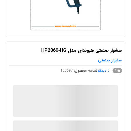
سشوار صنعتی هیوندای مدل HP2060-HG
سشوار صنعتی
0
دیدگاه
شناسه محصول:
100697
0
IMC Market
در انبار موجود نمی باشد
ارسال توسط IMC Market
آیا قیمت مناسب تری سراغ دارید؟