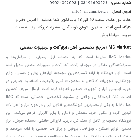
03191690923 | 09024002093
شماره تماس:
مورد استفاده در مشاغل نجاری صنعتی، صنعت بسته بندی، تولیدی
آدرس ایمیل:
info@imcmarket.ir
صنایع فلزی و غیره
هفت روز هفته، ساعت 10 الی 18 پاسخگوی شما هستیم. | آدرس دفتر و
قابل استفاده در الکترونیک برای ذوب‌ کرد‌ن لحیم پایه‌ برخی قطعات
کارگاه آهن آلات : اصفهان، اتوبان ذوب آهن، سه راه نیروگاه برق، به سمت
مناسب برای استفاده در:
درچه، اسپادانا برش
داغ کرد‌ن ذغال
IMC Market؛ مرجع تخصصی آهن، ابزارآلات و تجهیزات صنعتی
خشک کرد‌ن رنگ
IMC Market سال‌ها است که به انتخاب اول بسیاری از حرفه‌ای‌ها و
داغ نمود‌ن لوله­‌های پلیکا
مصرف‌کنندگان خانگی در حوزه ابزارآلات، آهن‌آلات و تجهیزات صنعتی تبدیل شده
چسباند‌ن برچسب حرارتی
است. این فروشگاه با ارائه گسترده‌ترین مجموعه ابزارهای برقی و دستی، لوازم
جدا نمود‌ن قطعات لحیم‌شده
جوشکاری، تجهیزات کارگاهی و محصولات فلزی باکیفیت، استاندارد جدیدی در
ذوب نمود‌ن چسب‌های صنعتی
خرید اینترنتی ابزار و تجهیزات صنعتی تعریف کرده است. ارسال سریع، تضمین
اصالت کالا، قیمت‌گذاری واقعی و مشاوره تخصصی، خدماتی است که IMC
خم نمود‌ن لوله‌­های پی وی سی
Market را به یکی از معتبرترین فروشگاه‌های آنلاین ایران در حوزه ابزار و آهن‌آلات
خشک کرد‌ن سریع جنس‌های مختلف
تبدیل کرده و امکان خرید مطمئن و آسان را برای کاربران فراهم می‌کند. این
برداشتـن انواع برچسب یا قطعات الکترونیکی
فروشگاه مجموعه‌ای کامل از سنگ فرز، دریل، کارواش خانگی، دستگاه جوش، ابزار
چسباند‌ن سلفون دودی بر شیشه‌های اتومبیل
دستی، لوازم آهنگری، ورق‌آلات، پروفیل و یراق‌آلات صنعتی را ارائه می‌دهد و
برای وکیوم کرد‌ن انواع بسته‌بندی حرارتی مختلف
مشتریان می‌توانند با امکان مقایسه برندها و مطالعه مشخصات فنی، بهترین ابزار