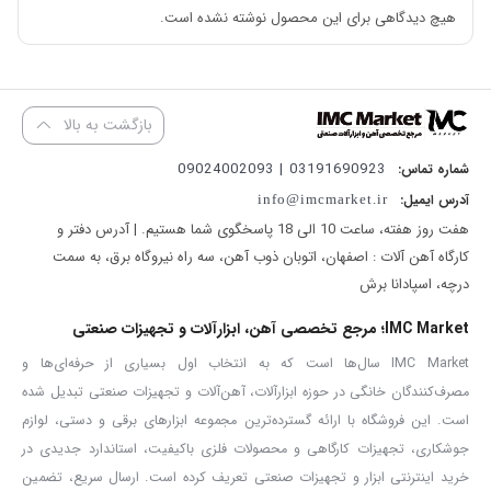
دارای سیم پیچی موتور و بالشتک 100% مس
هیچ دیدگاهی برای این محصول نوشته نشده است.
دارای بلبرینگ های ضد غبار
دارای کلید صنعتی ضد غبار
مجهز به دیواره محافظ جهت جلوگیری از پرتاب براده
بازگشت به بالا
مجهز به سیم لاکی 200 درجه 100% مسی
03191690923 | 09024002093
شماره تماس:
آدرس ایمیل:
info@imcmarket.ir
هفت روز هفته، ساعت 10 الی 18 پاسخگوی شما هستیم. | آدرس دفتر و
رای تمام صنعتگران، ساختمان ساز ها و آهنگران پروفیل بر یک دستگاه
کارگاه آهن آلات : اصفهان، اتوبان ذوب آهن، سه راه نیروگاه برق، به سمت
کاربردی و مهم به شمار می رود. هنگام خرید
پروفیل بر
باید به سرعت،
درچه، اسپادانا برش
اندازه صفحه و قدرت موتور دقت کنید تا متناسب با توع کارتان
IMC Market؛ مرجع تخصصی آهن، ابزارآلات و تجهیزات صنعتی
باشد.
پروفیل بر آروا مدل ۵۶۳۳
یک ابزار قدرتمند برای انجام کارهای
IMC Market سال‌ها است که به انتخاب اول بسیاری از حرفه‌ای‌ها و
صنعتی می باشد و دارای تهویه هوای مناسب می باشد تا قطعات عمر
مصرف‌کنندگان خانگی در حوزه ابزارآلات، آهن‌آلات و تجهیزات صنعتی تبدیل شده
طولانی تری داشته باشند.
است. این فروشگاه با ارائه گسترده‌ترین مجموعه ابزارهای برقی و دستی، لوازم
این دستگاه دارای موتوری با توان ۲۴۰۰ وات است. آرمیچر و بالشتک آن
جوشکاری، تجهیزات کارگاهی و محصولات فلزی باکیفیت، استاندارد جدیدی در
خرید اینترنتی ابزار و تجهیزات صنعتی تعریف کرده است. ارسال سریع، تضمین
دارای سیم پیچی ۱۰۰% مس هستند. این ویژگی موجب می شود دستگاه