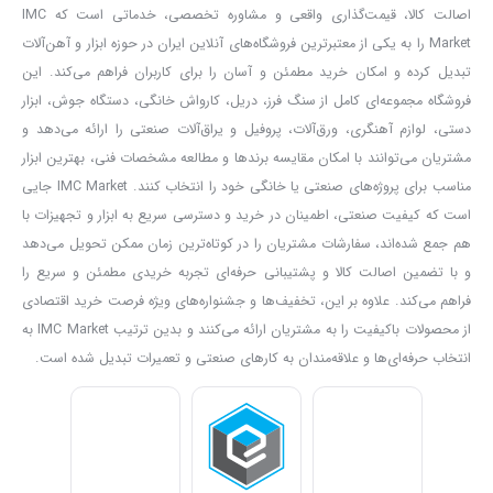
اصالت کالا، قیمت‌گذاری واقعی و مشاوره تخصصی، خدماتی است که IMC
تا ۲۲۰ درجه سانتی گراد گرما را تحمل کند. هم چنین بر روی سیم یپچی
Market را به یکی از معتبرترین فروشگاه‌های آنلاین ایران در حوزه ابزار و آهن‌آلات
ها ی آرمیچر، نخ بندی وجود دارد که موجب حفظ فرم آن در دور بالا می
تبدیل کرده و امکان خرید مطمئن و آسان را برای کاربران فراهم می‌کند. این
شوند.
فروشگاه مجموعه‌ای کامل از سنگ فرز، دریل، کارواش خانگی، دستگاه جوش، ابزار
دستی، لوازم آهنگری، ورق‌آلات، پروفیل و یراق‌آلات صنعتی را ارائه می‌دهد و
تمام افرادی که با ابزار های برشی کار می کنند برایشان بسیار اهمیت دارد
مشتریان می‌توانند با امکان مقایسه برندها و مطالعه مشخصات فنی، بهترین ابزار
که بتوانند هنگام کار زوایه برش و عمق برش را تنظیم کنند. این قابلیت ها
مناسب برای پروژه‌های صنعتی یا خانگی خود را انتخاب کنند. IMC Market جایی
موجب می شود تا شما برش های دقیق ایجاد کنید و کار بهتری ارئه
است که کیفیت صنعتی، اطمینان در خرید و دسترسی سریع به ابزار و تجهیزات با
بدهید. بر روی
پروفیل بر مدل ۵۶۳۳ آروا
یک عدد پیچ تنظیم برای عمق
هم جمع شده‌اند، سفارشات مشتریان را در کوتاه‌ترین زمان ممکن تحویل می‌دهد
و با تضمین اصالت کالا و پشتیبانی حرفه‌ای تجربه خریدی مطمئن و سریع را
برش و وجود دارد و زوایه برش را نیز می توانید توسط میله ای بر روی پایه
فراهم می‌کند. علاوه بر این، تخفیف‌ها و جشنواره‌های ویژه فرصت خرید اقتصادی
فلزی تنظیم کنید.
از محصولات باکیفیت را به مشتریان ارائه می‌کنند و بدین ترتیب IMC Market به
بر روی این دستگاه دو محافظ وجود دارد تا تمام دیسک محافظ داشته
انتخاب حرفه‌ای‌ها و علاقه‌مندان به کارهای صنعتی و تعمیرات تبدیل شده است.
باشد. یک محافظ به صورت ثابت است و نصف دیسک را تحت پوشش
قرار دهد. یک محافظ نیز به صورت متحرک است تا هنگام برش حتی با
حرکت بازویی از کاربر محافظت شود.
یکی از موارد ایمنی که در دستگاه های ایمنی باید رعایت شود، وجود قفل