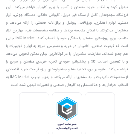
ابعاد کلی:
34 × 200 × 400 میلی‌متر
تبدیل کرده و امکان خرید مطمئن و آسان را برای کاربران فراهم می‌کند. این
طراحی فشرده و مناسب برای کار در محیط‌های محدود.
فروشگاه مجموعه‌ای کامل از سنگ فرز، دریل، کارواش خانگی، دستگاه جوش، ابزار
وزن خالص:
3 کیلوگرم
دستی، لوازم آهنگری، ورق‌آلات، پروفیل و یراق‌آلات صنعتی را ارائه می‌دهد و
تعادل بین سبکی برای جابجایی و سنگینی برای ثبات روی میز کار.
مشتریان می‌توانند با امکان مقایسه برندها و مطالعه مشخصات فنی، بهترین ابزار
نوع بسته‌بندی:
جعبه رنگی
مناسب برای پروژه‌های صنعتی یا خانگی خود را انتخاب کنند. IMC Market جایی
است که کیفیت صنعتی، اطمینان در خرید و دسترسی سریع به ابزار و تجهیزات با
سه عدد آچار آلن (۴، ۵، ۶ میلی‌متر)
هم جمع شده‌اند، سفارشات مشتریان را در کوتاه‌ترین زمان ممکن تحویل می‌دهد
ابزارهای ضروری برای تنظیم پیچ‌ها، زاویه‌ها و نصب ایمن مینی‌فرز روی
و با تضمین اصالت کالا و پشتیبانی حرفه‌ای تجربه خریدی مطمئن و سریع را
پایه.
فراهم می‌کند. علاوه بر این، تخفیف‌ها و جشنواره‌های ویژه فرصت خرید اقتصادی
دسته ارگونومیک
از محصولات باکیفیت را به مشتریان ارائه می‌کنند و بدین ترتیب IMC Market به
برای هدایت کنترل‌شده و ایمن مینی‌فرز در حین برش، به‌ویژه در زمان
انتخاب حرفه‌ای‌ها و علاقه‌مندان به کارهای صنعتی و تعمیرات تبدیل شده است.
برش زاویه‌دار یا عمودی.