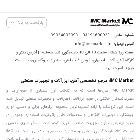
مناسب برای برش ورق‌ها و لوله‌های با ضخامت متوسط با دقت بالا.
حداکثر عرض برش:
130 میلی‌متر (0 درجه) / 40 میلی‌متر (45 درجه)
بازگشت به بالا
پشتیبانی از برش‌های عرضی استاندارد در دو زاویه کاربردی.
حداکثر عرض بستن قطعه کار:
100 میلی‌متر (0 درجه) / 70 میلی‌متر (45
03191690923 | 09024002093
شماره تماس:
درجه)
آدرس ایمیل:
info@imcmarket.ir
بازه‌ی استاندارد برای نگه‌داری ایمن قطعه کار در زوایای مختلف.
هفت روز هفته، ساعت 10 الی 18 پاسخگوی شما هستیم. | آدرس دفتر و
حداکثر بازه کشویی:
120 میلی‌متر
کارگاه آهن آلات : اصفهان، اتوبان ذوب آهن، سه راه نیروگاه برق، به سمت
درچه، اسپادانا برش
حرکت روان و دقیق ابزار روی ریل‌ها، مناسب برای برش‌های طولی و
پرفشار.
IMC Market؛ مرجع تخصصی آهن، ابزارآلات و تجهیزات صنعتی
زاویه چرخش:
0 تا 45 درجه
IMC Market سال‌ها است که به انتخاب اول بسیاری از حرفه‌ای‌ها و
ایده‌آل برای برش‌های مورب، فریم‌سازی و اتصال‌های زاویه‌دار.
مصرف‌کنندگان خانگی در حوزه ابزارآلات، آهن‌آلات و تجهیزات صنعتی تبدیل شده
سازگاری با فرزها:
100 / 115 / 125 میلی‌متر
است. این فروشگاه با ارائه گسترده‌ترین مجموعه ابزارهای برقی و دستی، لوازم
با انواع فرزهای متداول موجود در بازار هماهنگ است.
جوشکاری، تجهیزات کارگاهی و محصولات فلزی باکیفیت، استاندارد جدیدی در
خرید اینترنتی ابزار و تجهیزات صنعتی تعریف کرده است. ارسال سریع، تضمین
سایز رزوه:
M8 / M10
اصالت کالا، قیمت‌گذاری واقعی و مشاوره تخصصی، خدماتی است که IMC
اتصال امن و مطمئن برای نصب سریع مینی‌فرز.
Market را به یکی از معتبرترین فروشگاه‌های آنلاین ایران در حوزه ابزار و آهن‌آلات