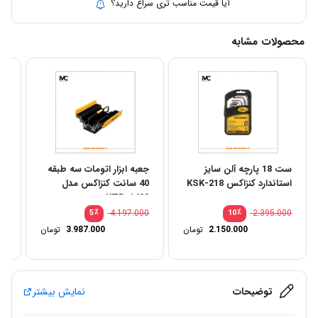
آیا قیمت مناسب تری سراغ دارید؟
محصولات مشابه
ست 18 پارچه آلن سایز
جعبه ابزار اتومات سه طبقه
استاندارد کنزاکس KSK-218
40 سانت کنزاکس مدل
آرو
KTB-1403
00
٪
4.197.000
٪
2.395.000
5
10
2.150.000
تومان
3.987.000
تومان
توضیحات
نمایش بیشتر