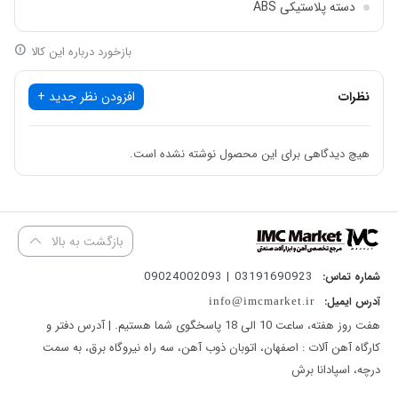
دسته پلاستیکی ABS
طراحی دو طبقه
درب اتوماتیک:
امکان باز و بسته شدن آسان و سریع طبقات
بازخورد درباره این کالا
رنگ‌بندی قرمز و مشکی
دسته پلاستیکی ABS:
طراحی ارگونومیک و مقاوم برای حمل راحت
نظرات
افزودن نظر جدید +
طراحی دو طبقه:
فضای منظم و کافی برای نگهداری انواع ابزارآلات
هیچ دیدگاهی برای این محصول نوشته نشده است.
رنگ‌بندی قرمز و مشکی:
ظاهر زیبا و حرفه‌ای متناسب با محیط کار
این جعبه ابزار دو طبقه با طراحی ویژه و کیفیت ساخت بالا، گزینه‌ای
بازگشت به بالا
مناسب برای تکنسین‌ها، تعمیرکاران و هر فردی است که به دنبال ابزاری
مقاوم و کارآمد برای نگهداری ابزارهای خود می‌باشد.
03191690923 | 09024002093
شماره تماس:
آدرس ایمیل:
info@imcmarket.ir
هفت روز هفته، ساعت 10 الی 18 پاسخگوی شما هستیم. | آدرس دفتر و
کارگاه آهن آلات : اصفهان، اتوبان ذوب آهن، سه راه نیروگاه برق، به سمت
درچه، اسپادانا برش