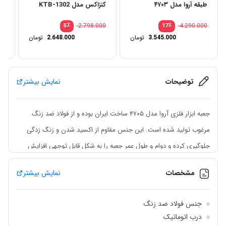
طبقه آروا مدل ۴۷۰۳
کنزاکس مدل KTB-1302
مدل
00
٪
2.798.000
٪
4.290.000
5
17
3.545.000
تومان
2.648.000
تومان
توضیحات
نمایش بیشتر
جعبه ابزار فلزی آروا مدل ۴۷۰۵ ساخت ایران بوده و از فولاد ضد زنگ
مرغوب تولید شده است. این جنس مقاوم از اکسید شدن و زنگ زدگی
جلوگیری کرده و دوام و طول عمر جعبه را به شکل قابل توجهی افزایش
می‌دهد.
مشخصات
نمایش بیشتر
ویژگی‌های برجسته
جنس فولاد ضد زنگ
جنس فولاد ضد زنگ:
مقاوم در برابر خوردگی و افزایش طول عمر محصول
درب اتوماتیک