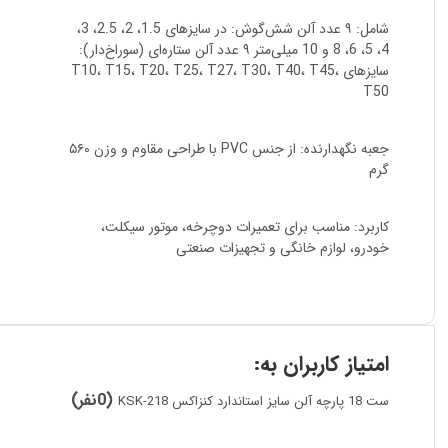
شامل: ۹ عدد آلن شش‌گوش: در سایزهای 1.5، 2، 2.5، 3،
4، 5، 6، 8 و 10 میلی‌متر ۹ عدد آلن ستاره‌ای (سوراخ‌دار):
سایزهای T10، T15، T20، T25، T27، T30، T40، T45،
T50
جعبه نگهدارنده: از جنس PVC با طراحی مقاوم و وزن ۵۶۰
گرم
کاربرد: مناسب برای تعمیرات دوچرخه، موتور سیکلت،
خودرو، لوازم خانگی و تجهیزات صنعتی
امتیاز کاربران به:
(0نفر)
ست 18 پارچه آلن سایز استاندارد کنزاکس KSK-218