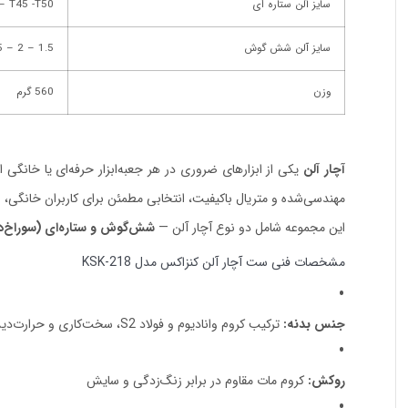
سایز آلن ستاره ای
– T45 -T50
سایز آلن شش گوش
1.5 – 2 – 2.5 – 3 – 4 – 5 – 6 – 8 – 10
وزن
560 گرم
آچار آلن
یکی از ابزارهای ضروری در هر جعبه‌ابزار حرفه‌ای یا خانگی است که برای 
مهندسی‌شده و متریال باکیفیت، انتخابی مطمئن برای کاربران خانگی، 
این مجموعه شامل دو نوع آچار آلن —
شش‌گوش و ستاره‌ای (سوراخ‌دا
مشخصات فنی ست آچار آلن کنزاکس مدل KSK-218
جنس بدنه:
ترکیب کروم وانادیوم و فولاد S2، سخت‌کاری و حرارت‌دیده برای استحکام بیشتر
روکش:
کروم مات مقاوم در برابر زنگ‌زدگی و سایش