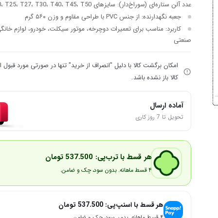
عدد آلن ستاره‌ای (سوراخ‌دار): سایزهای T10، T15، T20، T25، T27، T30، T40، T45، T50
جعبه نگهدارنده: از جنس PVC با طراحی مقاوم و وزن ۵۶۰ گرم
کاربرد: مناسب برای تعمیرات دوچرخه، موتور سیکلت، خودرو، لوازم خانگ
صنعتی
امکان برگشت کالا با دلیل "انصراف از خرید" تنها در صورتی مورد قبول
کالا باز نشده باشد.
آماده ارسال
تحویل تا 7 روز کاری
هر قسط با ترب‌پی:
537.500
تومان
۴ قسط ماهانه. بدون سود، چک و ضامن.
هر قسط با اسنپ‌پی:
537.500
تومان
۴ قسط ماهانه. بدون سود، چک و ضامن.