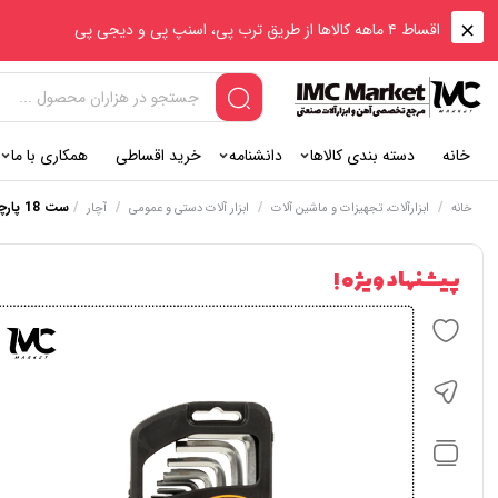
اقساط ۴ ماهه کالاها از طریق ترب پی، اسنپ پی و دیجی پی
خانه
دسته بندی کالاها
دانشنامه
خرید اقساطی
همکاری با ما
/
/
/
/
ست 18 پارچه آلن سایز استاندارد کنزاکس KSK-218
خانه
ابزارآلات، تجهیزات و ماشین آلات
ابزار آلات دستی و عمومی
آچار
پیشنهاد ویژه !