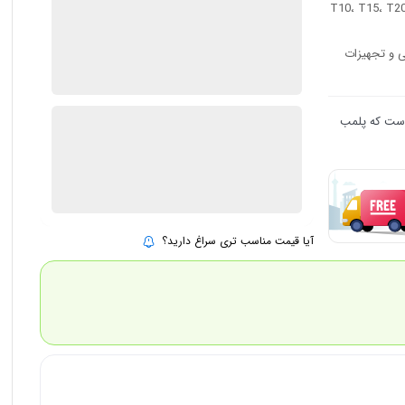
1 در انبار
ارسال توسط IMC Market
ی و تجهیزات
٪
10
2.395.000
2.150.000
تومان
 است که پلمب
بروزرسانی قیمت:
25 تیر 1405
افزودن به سبد خرید
آیا قیمت مناسب تری سراغ دارید؟