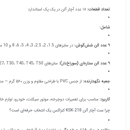
تعداد قطعات:
۱۸ عدد آچار آلن در یک پک استاندارد
شامل:
۹ عدد آلن شش‌گوش:
در سایزهای 1.5، 2، 2.5، 3، 4، 5، 6، 8 و 10 میلی‌متر
۹ عدد آلن ستاره‌ای (سوراخ‌دار):
سایزهای T10، T15، T20، T25، T27، T30، T40، T45، T50
جعبه نگهدارنده:
از جنس PVC با طراحی مقاوم و وزن ۵۶۰ گرم — مناسب برای حمل آسان و مرتب‌سازی قطعات
کاربرد:
مناسب برای تعمیرات دوچرخه، موتور سیکلت، خودرو، لوازم خ
چرا ست آچار آلن KSK-218 کنزاکس یک انتخاب حرفه‌ای است؟