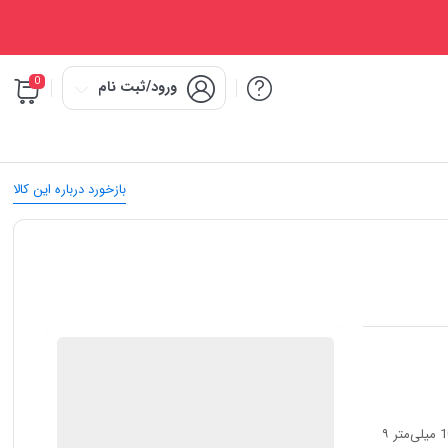
0
ورود/ثبت نام
بازخورد درباره این کالا
IMC Market
ضمانت اصالت کالا
شامل: ۹ عدد آلن شش‌گوش: در سایزهای 1.5، 2، 2.5، 3، 4، 5، 6، 8 و 10 میلی‌متر ۹