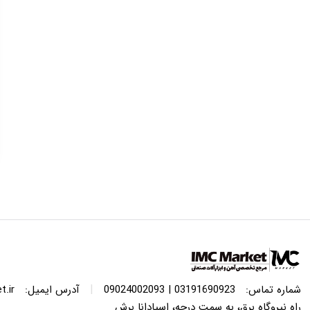
|
شماره تماس:
03191690923 | 09024002093
آدرس ایمیل:
.ir
راه نیروگاه برق، به سمت درچه، اسپادانا برش