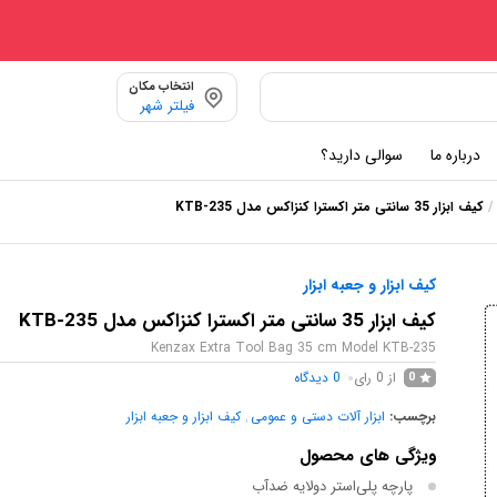
انتخاب مکان
فیلتر شهر
درباره ما
سوالی دارید؟
/
کيف ابزار 35 سانتی متر اکسترا کنزاکس مدل KTB-235
کیف ابزار و جعبه ابزار
کيف ابزار 35 سانتی متر اکسترا کنزاکس مدل KTB-235
Kenzax Extra Tool Bag 35 cm Model KTB-235
از 0 رای
0
دیدگاه
0
برچسب:
ابزار آلات دستی و عمومی
,
کیف ابزار و جعبه ابزار
ویژگی های محصول
پارچه پلی‌استر دولایه ضدآب