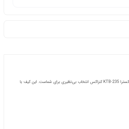
اگر به دنبال کیفی هستید که ترکیبی از دوام فوق‌العاده، طراحی هوشمندانه و ظرفیت بالا برای حمل انواع ابزارآلات شما باشد، کیف ابزار 35 سانتی‌متری اکسترا KTB-235 کنزاکس انتخاب بی‌نظیری برای شماست. این کیف با