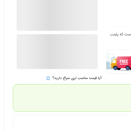
3 در انبار
ارسال توسط IMC Market
٪
1
1.799.000
 است که پلمب
1.775.000
تومان
بروزرسانی قیمت:
25 تیر 1405
افزودن به سبد خرید
آیا قیمت مناسب تری سراغ دارید؟