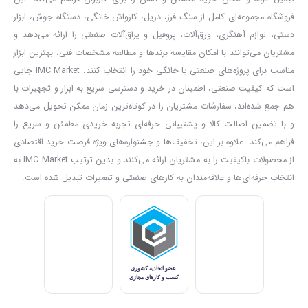
طولانی داشته باشد.
فروشگاه مجموعه‌ای کامل از سنگ فرز، دریل، کارواش خانگی، دستگاه جوش، ابزار
پیش از هر چیز باید بدانید که این محصول قابل‌شارژ است و شما خواهید
دستی، لوازم آهنگری، ورق‌آلات، پروفیل و یراق‌آلات صنعتی را ارائه می‌دهد و
مشتریان می‌توانند با امکان مقایسه برندها و مطالعه مشخصات فنی، بهترین ابزار
توانست باتری‌های نیم قلمی 1.2 ولتی موجود در بسته این متر لیزری را
مناسب برای پروژه‌های صنعتی یا خانگی خود را انتخاب کنند. IMC Market جایی
شارژ کنید و به تعویض باتری مداوم دچار نشوید.
است که کیفیت صنعتی، اطمینان در خرید و دسترسی سریع به ابزار و تجهیزات با
باطری این متر لیزری بسیار بهینه‌ است و شما می توانید با هر بار شارژ
هم جمع شده‌اند، سفارشات مشتریان را در کوتاه‌ترین زمان ممکن تحویل می‌دهد
باتری‌ها، 6000 برداشت را انجام دهید. سیستم خاموشی خودکار نیز به
و با تضمین اصالت کالا و پشتیبانی حرفه‌ای تجربه خریدی مطمئن و سریع را
افزایش عمر باتری‌ها کمک می‌کنداین سیستم به نحوی عمل می کند که در
فراهم می‌کند. علاوه بر این، تخفیف‌ها و جشنواره‌های ویژه فرصت خرید اقتصادی
از محصولات باکیفیت را به مشتریان ارائه می‌کنند و بدین ترتیب IMC Market به
صورتی که از آن استفاده نکنید پس از 30 ثانیه لیزر خاموش شده و بعد از
انتخاب حرفه‌ای‌ها و علاقه‌مندان به کارهای صنعتی و تعمیرات تبدیل شده است.
180 ثانیه دستگاه به طور کلی خاموش می‌شود
.
لیزر استفاده شده در این محصول از نوع کلاس
II
می باشد و دقت آن 1±
میلی‌متر و دامنه اندازه گیری آن 20 سانتی متر تا 50 است؛ برای کاهش
خطاهای انسانی در هنگام انجام محاسبات نیز یک شتاب‌سنج کارآمد در آن
طراحی شده که عمل تشخیص حرکت و توقف متر در هنگام اندازه‌گیری را
انجام می‌دهد
.