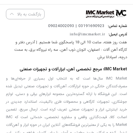
فاصله مورد نظر، می توانند داده های به دست آمده را در خود ذخیره کنند
بازگشت به بالا
و عملیات محاسباتی مد نظر را به آسانی انجام دهند. این مترها از قابلیت
ها و کاربردهای بسیاری برخوردار هستند. به عنوان مثال مترهای معمولی
03191690923 | 09024002093
شماره تماس:
محدودیت هایی دارند که از آنها نمی توان برای اندازه گیری فواصل بلند
آدرس ایمیل:
info@imcmarket.ir
هفت روز هفته، ساعت 10 الی 18 پاسخگوی شما هستیم. | آدرس دفتر و
استفاده کرد. همچنین مترهای معمولی و قدیمی در اندازه گیری فواصل
کارگاه آهن آلات : اصفهان، اتوبان ذوب آهن، سه راه نیروگاه برق، به سمت
بلند با خطا همراه بوده و کار با آنها مشکل خواهد بود.
درچه، اسپادانا برش
متر لیزری کنزاکس مدل 1250 انتخابی فوق‌العاده برای افرادی است که به
IMC Market؛ مرجع تخصصی آهن، ابزارآلات و تجهیزات صنعتی
دنبال متر لیزری قابل‌شارژ و خوش ساخت هستند. این متر لیزری یکی از
IMC Market سال‌ها است که به انتخاب اول بسیاری از حرفه‌ای‌ها و
محصولات با کیفیت شرکت کنزاکس در زمینه تولید ابزارهای اندازه گیری
مصرف‌کنندگان خانگی در حوزه ابزارآلات، آهن‌آلات و تجهیزات صنعتی تبدیل شده
لیزری می باشد این محصول متناسب با فضاهای داخلی است، اگر محیط
است. این فروشگاه با ارائه گسترده‌ترین مجموعه ابزارهای برقی و دستی، لوازم
کار شما بیرون از ساختمان است بهتر است به سراغ مدل‌هایی از متر
جوشکاری، تجهیزات کارگاهی و محصولات فلزی باکیفیت، استاندارد جدیدی در
لیزری کنزاکس بروید که برد بیشتری دارند
.
متر ليزری 50 متری با قابليت
خرید اینترنتی ابزار و تجهیزات صنعتی تعریف کرده است. ارسال سریع، تضمین
اصالت کالا، قیمت‌گذاری واقعی و مشاوره تخصصی، خدماتی است که IMC
شارژباطری 1250 کنزاکس یک متر لیزری حرفه‌ای و با دقت بسیار بالاست
Market را به یکی از معتبرترین فروشگاه‌های آنلاین ایران در حوزه ابزار و آهن‌آلات
که در عین حال از دوام فوق‌العاده‌ای برخوردار بوده و می‌تواند طول عمری
تبدیل کرده و امکان خرید مطمئن و آسان را برای کاربران فراهم می‌کند. این