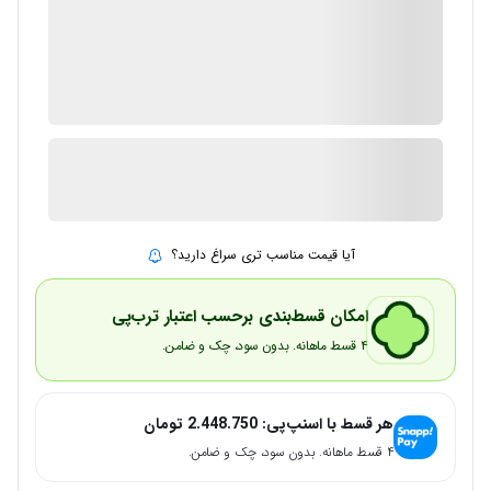
گارانتی 12 ماهه شرکتی
ضمانت اصالت کالا
1 در انبار
ارسال توسط IMC Market
آیا قیمت مناسب تری سراغ دارید؟
امکان قسط‌بندی برحسب اعتبار ترب‌پی
۴ قسط ماهانه. بدون سود، چک و ضامن.
هر قسط با اسنپ‌پی:
2.448.750
تومان
۴ قسط ماهانه. بدون سود، چک و ضامن.