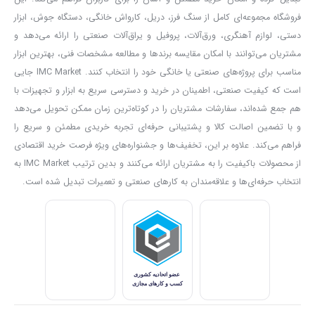
مهم‌ترین ویژگی متر لیزری آروا مدل 4665، امکان اندازه‌گیری فاصله تا
60
فروشگاه مجموعه‌ای کامل از سنگ فرز، دریل، کارواش خانگی، دستگاه جوش، ابزار
متر
با دقت ±2 میلی‌متر است. استفاده از لیزر باعث می‌شود اندازه‌گیری
دستی، لوازم آهنگری، ورق‌آلات، پروفیل و یراق‌آلات صنعتی را ارائه می‌دهد و
فواصل مختلف نسبت به مترهای دستی با سرعت و سهولت بیشتری انجام
مشتریان می‌توانند با امکان مقایسه برندها و مطالعه مشخصات فنی، بهترین ابزار
مناسب برای پروژه‌های صنعتی یا خانگی خود را انتخاب کنند. IMC Market جایی
شود.
است که کیفیت صنعتی، اطمینان در خرید و دسترسی سریع به ابزار و تجهیزات با
این ویژگی برای اندازه‌گیری اتاق‌ها، دیوارها، ارتفاع، طول و فاصله بین نقاط
هم جمع شده‌اند، سفارشات مشتریان را در کوتاه‌ترین زمان ممکن تحویل می‌دهد
مختلف در پروژه‌های ساختمانی و فنی بسیار کاربردی است.
و با تضمین اصالت کالا و پشتیبانی حرفه‌ای تجربه خریدی مطمئن و سریع را
آروا 4665 تنها برای اندازه‌گیری طول و فاصله کاربرد ندارد و می‌تواند
فراهم می‌کند. علاوه بر این، تخفیف‌ها و جشنواره‌های ویژه فرصت خرید اقتصادی
از محصولات باکیفیت را به مشتریان ارائه می‌کنند و بدین ترتیب IMC Market به
محاسبات مختلفی را نیز انجام دهد. دستگاه امکان
محاسبه مساحت و
انتخاب حرفه‌ای‌ها و علاقه‌مندان به کارهای صنعتی و تعمیرات تبدیل شده است.
حجم
را در اختیار کاربر قرار می‌دهد و برای محاسبات سریع در پروژه‌های
ساختمانی و دکوراسیون داخلی بسیار کاربردی است.
به کمک این قابلیت می‌توان بدون انجام محاسبات دستی، ابعاد مورد نیاز
را اندازه‌گیری و نتیجه نهایی را روی نمایشگر دستگاه مشاهده کرد.
یکی از امکانات کاربردی این مدل، پشتیبانی از
اندازه‌گیری فیثاغورث
تک‌نقطه‌ای و دو‌نقطه‌ای
است. این قابلیت برای محاسبه فاصله‌هایی که