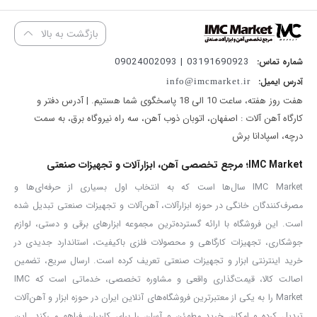
قابلیت محاسبه
حداقل و حداکثر میزان اندازه‌گیری
بازگشت به بالا
امکان
جمع و تفریق طول
03191690923 | 09024002093
شماره تماس:
قابلیت ذخیره
30 نتیجه اندازه‌گیری
آدرس ایمیل:
info@imcmarket.ir
واحدهای اندازه‌گیری
m / in / ft
هفت روز هفته، ساعت 10 الی 18 پاسخگوی شما هستیم. | آدرس دفتر و
مجهز به لیزر
Class 2
کارگاه آهن آلات : اصفهان، اتوبان ذوب آهن، سه راه نیروگاه برق، به سمت
دیود لیزر با طول موج
635 نانومتر و توان کمتر از 1 میلی‌وات
درچه، اسپادانا برش
دارای
چراغ پس‌زمینه نمایشگر
IMC Market؛ مرجع تخصصی آهن، ابزارآلات و تجهیزات صنعتی
مجهز به
صدای دکمه‌ها
IMC Market سال‌ها است که به انتخاب اول بسیاری از حرفه‌ای‌ها و
خاموش شدن خودکار لیزر پس از
20 ثانیه
مصرف‌کنندگان خانگی در حوزه ابزارآلات، آهن‌آلات و تجهیزات صنعتی تبدیل شده
خاموش شدن خودکار دستگاه پس از
150 ثانیه
است. این فروشگاه با ارائه گسترده‌ترین مجموعه ابزارهای برقی و دستی، لوازم
دمای کاری
0 تا 40 درجه سانتی‌گراد
جوشکاری، تجهیزات کارگاهی و محصولات فلزی باکیفیت، استاندارد جدیدی در
دمای نگهداری
20- تا 60+ درجه سانتی‌گراد
خرید اینترنتی ابزار و تجهیزات صنعتی تعریف کرده است. ارسال سریع، تضمین
اصالت کالا، قیمت‌گذاری واقعی و مشاوره تخصصی، خدماتی است که IMC
رطوبت نگهداری
20 تا 80 درصد RH
Market را به یکی از معتبرترین فروشگاه‌های آنلاین ایران در حوزه ابزار و آهن‌آلات
فاقد قابلیت انعکاس نور در فضای باز
تبدیل کرده و امکان خرید مطمئن و آسان را برای کاربران فراهم می‌کند. این