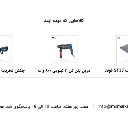
کالاهایی که دیده ایید
صفحه بیس پلیت ST37 فولاد
دریل بتن کن ۳ کیلویی ۸۰۰ وات
 ابعاد مربعی
آروا مدل ۵۲۷۲
وات فوق صنعتی آر
|
info@imcmarket
هفت روز هفته، ساعت 10 ا