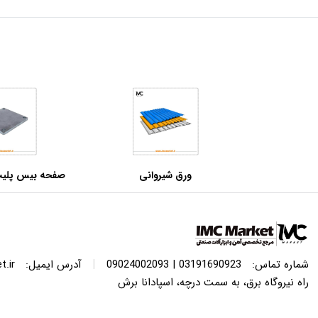
ورق شیروانی
مبارکه اصفهان–
|
شماره تماس:
03191690923 | 09024002093
آدرس ایمیل:
.ir
راه نیروگاه برق، به سمت درچه، اسپادانا برش