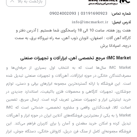
بازگشت به بالا
مینی فرز
یک ابزار برشکاری و ساب زنی است که از آن در کارهای آهنگری،
03191690923 | 09024002093
شماره تماس:
سنگ کاری، تراشکاری، ساختمانی و… استفاده می شود. همه ما برای اینکه
آدرس ایمیل:
info@imcmarket.ir
بتوانیم در این کار ها موفق باشیم نیاز به یک ابزار مناسب و قدرتمند
هفت روز هفته، ساعت 10 الی 18 پاسخگوی شما هستیم. | آدرس دفتر و
داریم.
مینی فرز آروا مدل ۵۵۵۵
یک ابزار مناسب است تا بتوانیم در کار
کارگاه آهن آلات : اصفهان، اتوبان ذوب آهن، سه راه نیروگاه برق، به سمت
های خود از آن استفاده کنیم. در این بخش می خواهیم
مینی سنگ
درچه، اسپادانا برش
۵۵۵۵
را معرفی کنیم.
IMC Market؛ مرجع تخصصی آهن، ابزارآلات و تجهیزات صنعتی
زمانی که صحبت از موتور ابزار برقی می شود اولین چیزی که به ذهن می
IMC Market سال‌ها است که به انتخاب اول بسیاری از حرفه‌ای‌ها و
رسد توان موتور و قدرت آن است و اینکه آرمیچر و بلبرینگ های آن دارای
مصرف‌کنندگان خانگی در حوزه ابزارآلات، آهن‌آلات و تجهیزات صنعتی تبدیل شده
سیم پیچی ۱۰۰% مس و ضد غبار باشند تا در نهایت مینی فرز بتواند با
است. این فروشگاه با ارائه گسترده‌ترین مجموعه ابزارهای برقی و دستی، لوازم
جوشکاری، تجهیزات کارگاهی و محصولات فلزی باکیفیت، استاندارد جدیدی در
بهترین کیفیت کار کند.
مینی سنگ فرز آروا مدل ۵۵۵۵
دارای موتور با
خرید اینترنتی ابزار و تجهیزات صنعتی تعریف کرده است. ارسال سریع، تضمین
توان ۷۵۰ وات است که آرمیچر آن نخ بندی شده و سیم پیچی آن ۱۰۰ در
اصالت کالا، قیمت‌گذاری واقعی و مشاوره تخصصی، خدماتی است که IMC
۱۰۰ مس بوده که القای مغناطیسی را به خوبی انجام می دهد و همچنین
Market را به یکی از معتبرترین فروشگاه‌های آنلاین ایران در حوزه ابزار و آهن‌آلات
بلبرینگ های این ابزار برقی صنعتی و ضد غبار است که در نهایت این
تبدیل کرده و امکان خرید مطمئن و آسان را برای کاربران فراهم می‌کند. این
فروشگاه مجموعه‌ای کامل از سنگ فرز، دریل، کارواش خانگی، دستگاه جوش، ابزار
عوامل تاثیر گذار موجب افزایش طول عمر دستگاه می شوند. مشخصات