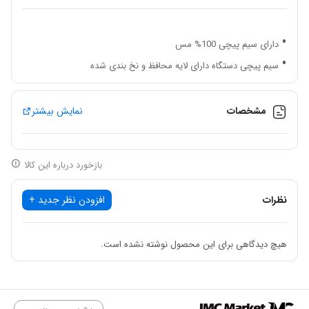
دارای سیم پیچی 100% مس
سیم پیچی دستگاه دارای لایه محافظ و نخ بندی شده
دارای چرخ دنده های ماشین کاری و سخت کاری شده
دارای آرمیچر نخ بندی شده
مشخصات
نمایش بیشتر
دارای کلید و بلبرینگ های ضد گرد و غبار
طراحی منحصربه فرد بدنه جهت گردش هوای بهتر
بازخورد درباره این کالا
دارای کابل با استاندارد VDE آلمان
دارای دسته کمکی آنتی شوک دار
نظرات
افزودن نظر جدید +
دارای پوسته گیربکس محکم
دارای بدنه مستحکم و مقاوم
هیچ دیدگاهی برای این محصول نوشته نشده است.
سبک وزن و خوش دست
دارای طراحی صنعتی و کاربر پسند