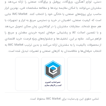
دستی، لوازم آهنگری، ورق‌آلات، پروفیل و یراق‌آلات صنعتی را ارائه می‌دهد و
موتور می تواند یکی از ویژگی های مهم برای انتخاب و خرید مینی فرز
مشتریان می‌توانند با امکان مقایسه برندها و مطالعه مشخصات فنی، بهترین ابزار
باشد.
مناسب برای پروژه‌های صنعتی یا خانگی خود را انتخاب کنند. IMC Market جایی
برای برش دادن متریال های مختلف از جمله فلز و سنگ در ضخامت های
است که کیفیت صنعتی، اطمینان در خرید و دسترسی سریع به ابزار و تجهیزات با
هم جمع شده‌اند، سفارشات مشتریان را در کوتاه‌ترین زمان ممکن تحویل می‌دهد
مختلف و همچنین برای ساب زنی آنها نیاز داریم که سرعت بالایی در اختیار
و با تضمین اصالت کالا و پشتیبانی حرفه‌ای تجربه خریدی مطمئن و سریع را
داشته باشیم.
مینی فرز مدل ۵۵۵۵
دارای سرعت بی باری ۱۲۰۰۰ دور بر
فراهم می‌کند. علاوه بر این، تخفیف‌ها و جشنواره‌های ویژه فرصت خرید اقتصادی
دقیقه است بنابراین می توانیم سرعت بالایی را با آن تجربه کنیم. کیفیت
از محصولات باکیفیت را به مشتریان ارائه می‌کنند و بدین ترتیب IMC Market به
برش و انجام دادن حجم زیادی از کارها در مدت زمان کم مزیت مهمی
انتخاب حرفه‌ای‌ها و علاقه‌مندان به کارهای صنعتی و تعمیرات تبدیل شده است.
است که این ابزار در اختیار ما می گذارد و باعث موفقیت در کارها می
شود. همانطور که یکی از کاربردهای مینی فرز ساب زنی است ما می توانیم
با سرعت زیاد انواع سطوح خش دار و ناهموار را صاف کنیم.
برای برشکاری به وسیله مینی فرز به یک
صفحه سنگ مینی فرز
نیاز است
که دارای انواع مختلف گرانیت بر، سرامیک بر، استیل بر و… است. بنابراین
برای هر جنس و متریال باید صفحه مناسب با آن را استفاده کرد. سایز
تمامی حقوق این وب‌سایت برای IMC Market محفوظ است.
سنگ برش در مینی فرز ها ۱۱۵ میلی متر است. برای جا انداختن صفحه