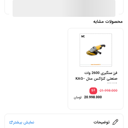
آیا قیمت مناسب تری سراغ دارید؟
محصولات مشابه
فرز سنگبری 2600 وات
صنعتی کنزاکس مدل KAG-
2269S
٪
21.998.000
5
20.998.000
تومان
توضیحات
نمایش بیشتر