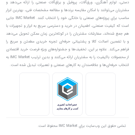
دستی، لوازم آهنگری، ورق‌آلات، پروفیل و یراق‌آلات صنعتی را ارائه می‌دهد و
فرز انگشتی مستقیم و گلو بلند است بر روی دستگاه شیار های مناسبی
مشتریان می‌توانند با امکان مقایسه برندها و مطالعه مشخصات فنی، بهترین ابزار
جهت تهویه هوا وجود دارد تا اجزای داخلی عمری بیشتری داشته باشند و
مناسب برای پروژه‌های صنعتی یا خانگی خود را انتخاب کنند. IMC Market جایی
است که کیفیت صنعتی، اطمینان در خرید و دسترسی سریع به ابزار و تجهیزات با
در اثر گرما قطعات دستگاه آسیب نبینند.
هم جمع شده‌اند، سفارشات مشتریان را در کوتاه‌ترین زمان ممکن تحویل می‌دهد
در یک ابزار برقی سیم دستگاه باید در برابر صدمات خارجی مقاومت بالایی
و با تضمین اصالت کالا و پشتیبانی حرفه‌ای تجربه خریدی مطمئن و سریع را
داشته باشد در
فرز انگشتی مدل ۵۵۲۲ آروا
سیم دستگاه تحت استاندارد
فراهم می‌کند. علاوه بر این، تخفیف‌ها و جشنواره‌های ویژه فرصت خرید اقتصادی
المان است در قسمت اتصال سیم به دستگاه نوعی گلند وجود دارد این گلد
از محصولات باکیفیت را به مشتریان ارائه می‌کنند و بدین ترتیب IMC Market به
انتخاب حرفه‌ای‌ها و علاقه‌مندان به کارهای صنعتی و تعمیرات تبدیل شده است.
موجب می شود محل اتصال سیم به راحتی دچار پارگی نشود
تمامی حقوق این وب‌سایت برای IMC Market محفوظ است.