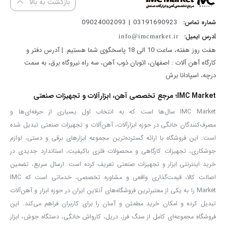
بازگشت به بالا
روی سیم پیچی ها این مدل
فرز
موجب حفظ فرم ان ها در دور بالا می
03191690923 | 09024002093
شماره تماس:
شود.
آدرس ایمیل:
info@imcmarket.ir
وجود دیمر در ابزار صنعتی بسیار کمک می کند تا تسلط بیشتری بر روی کار
هفت روز هفته، ساعت 10 الی 18 پاسخگوی شما هستیم. | آدرس دفتر و
داشته باشید زیرا می توانید با توجه به نوع کارتان سرعت دستگاه را
کارگاه آهن آلات : اصفهان، اتوبان ذوب آهن، سه راه نیروگاه برق، به سمت
درچه، اسپادانا برش
درحالت های مختلف تنظیم کنید.
فرز انگشتی مدل ۵۸۲۲ اروا
دارای دیمر است و شما می توانید به راحتی از
IMC Market؛ مرجع تخصصی آهن، ابزارآلات و تجهیزات صنعتی
این قابلیت استفاده کنید.
IMC Market سال‌ها است که به انتخاب اول بسیاری از حرفه‌ای‌ها و
مصرف‌کنندگان خانگی در حوزه ابزارآلات، آهن‌آلات و تجهیزات صنعتی تبدیل شده
یک کولت دارای سه قسمت: فشنگی ، مهره و بدنه ی کولت می باشد
است. این فروشگاه با ارائه گسترده‌ترین مجموعه ابزارهای برقی و دستی، لوازم
تمامی این قسمت ها باید از بهترین متریال ها ساخته شوند تا دستگاه
جوشکاری، تجهیزات کارگاهی و محصولات فلزی باکیفیت، استاندارد جدیدی در
بهترین عملکرد را داشته باشد. اهمیت کولت در فرز انگشتی همانند سه
خرید اینترنتی ابزار و تجهیزات صنعتی تعریف کرده است. ارسال سریع، تضمین
نظام در دریل است. سایز کولت
فرز
انگشتی ۵۵۲۲ آروا
سه تا شش میلی
اصالت کالا، قیمت‌گذاری واقعی و مشاوره تخصصی، خدماتی است که IMC
متر است شما می توانید انواع مته و ابزار های حکاکی را که متناسب با این
Market را به یکی از معتبرترین فروشگاه‌های آنلاین ایران در حوزه ابزار و آهن‌آلات
تبدیل کرده و امکان خرید مطمئن و آسان را برای کاربران فراهم می‌کند. این
سایز هستند بر روی آن نصب کنید.
فروشگاه مجموعه‌ای کامل از سنگ فرز، دریل، کارواش خانگی، دستگاه جوش، ابزار
فرز انگشتی مدل ۵۸۲۲ آروا
طراحی منحصر به فردی است این ابزار از نوع