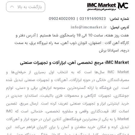
بازگشت به بالا
طراحی شده‌اند که این دو مورد، دوام و کارایی موتور را در شرایط پرفشار
تضمین می‌کنند.
03191690923 | 09024002093
شماره تماس:
آدرس ایمیل:
گیربکس صنعتی و دنده‌های سخت‌کاری‌شده
info@imcmarket.ir
هفت روز هفته، ساعت 10 الی 18 پاسخگوی شما هستیم. | آدرس دفتر و
طراحی دقیق شیارهای دنده‌ها باعث چرخش روان دیسک شده و استفاده
کارگاه آهن آلات : اصفهان، اتوبان ذوب آهن، سه راه نیروگاه برق، به سمت
از آلومینیوم درجه یک در ساخت کلگی، محافظت حداکثری از اجزای داخلی
درچه، اسپادانا برش
را ممکن می‌سازد.
IMC Market؛ مرجع تخصصی آهن، ابزارآلات و تجهیزات صنعتی
طراحی ارگونومیک برای کنترل بهتر
IMC Market سال‌ها است که به انتخاب اول بسیاری از حرفه‌ای‌ها و
مصرف‌کنندگان خانگی در حوزه ابزارآلات، آهن‌آلات و تجهیزات صنعتی تبدیل شده
دسته گردان و دسته جانبی ضد لرزش با قابلیت نصب در سه جهت، به شما
است. این فروشگاه با ارائه گسترده‌ترین مجموعه ابزارهای برقی و دستی، لوازم
امکان تسلط کامل حین کار را می‌دهد. این ویژگی‌ها مخصوص کسانی
جوشکاری، تجهیزات کارگاهی و محصولات فلزی باکیفیت، استاندارد جدیدی در
است که دقت و کنترل را فدای سرعت نمی‌کنند.
خرید اینترنتی ابزار و تجهیزات صنعتی تعریف کرده است. ارسال سریع، تضمین
اصالت کالا، قیمت‌گذاری واقعی و مشاوره تخصصی، خدماتی است که IMC
کابل برق با استاندارد جهانی
Market را به یکی از معتبرترین فروشگاه‌های آنلاین ایران در حوزه ابزار و آهن‌آلات
کابل این دستگاه مطابق با استاندارد VDE آلمان طراحی شده و مقاومت
تبدیل کرده و امکان خرید مطمئن و آسان را برای کاربران فراهم می‌کند. این
بالایی در برابر کشیدگی، سایش و صدمات محیطی دارد.