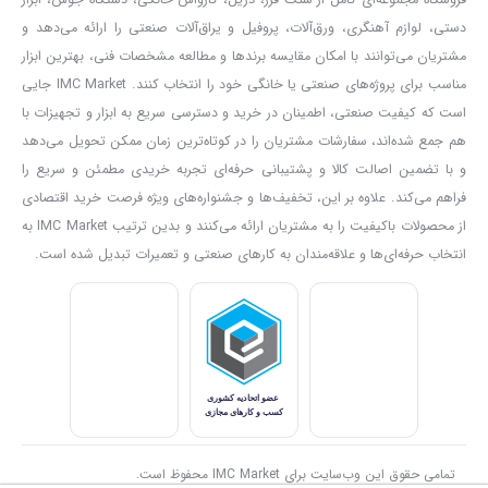
فروشگاه مجموعه‌ای کامل از سنگ فرز، دریل، کارواش خانگی، دستگاه جوش، ابزار
دستی، لوازم آهنگری، ورق‌آلات، پروفیل و یراق‌آلات صنعتی را ارائه می‌دهد و
تعویض آسان ذغال
مشتریان می‌توانند با امکان مقایسه برندها و مطالعه مشخصات فنی، بهترین ابزار
برای تعویض ذغال نیازی به باز کردن دستگاه ندارید. طراحی ویژه محل
مناسب برای پروژه‌های صنعتی یا خانگی خود را انتخاب کنند. IMC Market جایی
ذغال، تعویض آن را ساده و سریع کرده است. توصیه می‌کنیم دفترچه
است که کیفیت صنعتی، اطمینان در خرید و دسترسی سریع به ابزار و تجهیزات با
هم جمع شده‌اند، سفارشات مشتریان را در کوتاه‌ترین زمان ممکن تحویل می‌دهد
راهنمای محصول را مطالعه کنید تا با مراحل و نکات ایمنی تعویض آشنا
و با تضمین اصالت کالا و پشتیبانی حرفه‌ای تجربه خریدی مطمئن و سریع را
شوید.
فراهم می‌کند. علاوه بر این، تخفیف‌ها و جشنواره‌های ویژه فرصت خرید اقتصادی
نکات ایمنی و محافظتی
از محصولات باکیفیت را به مشتریان ارائه می‌کنند و بدین ترتیب IMC Market به
انتخاب حرفه‌ای‌ها و علاقه‌مندان به کارهای صنعتی و تعمیرات تبدیل شده است.
قفل اسپیندل:
برای تعویض سریع و ایمن دیسک برش
گارد محافظ:
جهت جلوگیری از پرتاب براده و محافظت از کاربر در برابر
شکست احتمالی دیسک
نتیجه‌گیری
اگر به‌دنبال یک فرز آهنگری حرفه‌ای هستید که دوام، ایمنی و قدرت را در
تمامی حقوق این وب‌سایت برای IMC Market محفوظ است.