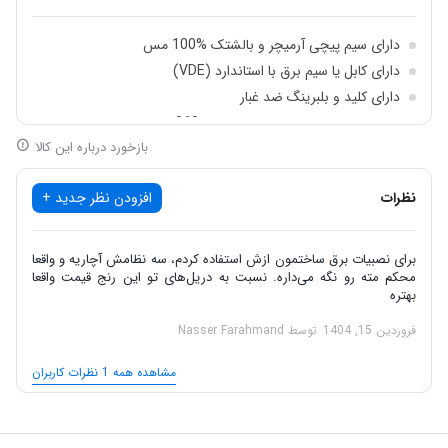
نیازهای خانگی، نیمه‌صنعتی و صنعتی سبک باشد.
قدرت موتور با سیم‌پیچی تمام‌مس
دارای سیم پیچی آرمیچر و بالشتک %100 مس
دارای کابل یا سیم برق با استاندارد (VDE)
این مدل مجهز به آرمیچر و بالشتک
۱۰۰٪ مسی
است که علاوه بر تحمل
دارای کلید و بلبرینگ ضد غبار
حرارت بالا، رسانایی الکتریکی بهتری ایجاد کرده و عملکرد موتور را ارتقا
دارای دسته کمکی با قابلیت چرخش 360 درجه
می‌دهد. نتیجه‌ی این طراحی هوشمندانه،
افزایش طول عمر دستگاه
و
بازخورد درباره این کالا
دارای بدنه ضد تعریق
دارای کلید پاور دیمردار
عملکرد پایدار در شرایط کاری مختلف است.
نظرات
افزودن نظر جدید +
بلبرینگ و کلیدهای صنعتی ضد غبار
جهت جلوگیری از خرابی ناشی از ورود گرد و غبار هنگام سوراخ‌کاری، در
برای نصبیات برق ساختمون ازش استفاده کردم، سه نظامش آچاریه و واقعا
محکم مته رو نگه می‌داره. نسبت به دریل‌های تو این رنج قیمت واقعا
ساخت این دریل از
بلبرینگ‌ها و کلیدهای ضد غبار
استفاده شده است.
بهتره
این ویژگی از قطعات حساس داخلی محافظت می‌کند و موجب افزایش
فروردین 15, 1404
توسط Nasser Farahmand
دوام و کاهش هزینه‌های تعمیراتی در بلندمدت می‌شود.
مشاهده همه 1 نظرات کاربران
ظرفیت سوراخ‌کاری متناسب با کاربردهای مختلف
دریل چکشی آروا ۵۳۱۳ دارای ظرفیت‌های زیر برای سوراخ‌کاری است: