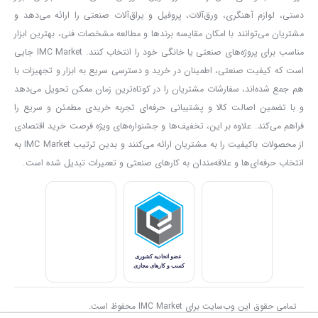
دستی، لوازم آهنگری، ورق‌آلات، پروفیل و یراق‌آلات صنعتی را ارائه می‌دهد و
مشتریان می‌توانند با امکان مقایسه برندها و مطالعه مشخصات فنی، بهترین ابزار
کلید پاور دیمر‌دار + قفل سوئیچ:
تنظیم سرعت دلخواه و امکان کار مداوم
مناسب برای پروژه‌های صنعتی یا خانگی خود را انتخاب کنند. IMC Market جایی
بدون نیاز به نگه داشتن دکمه روشن/خاموش، تجربه کاربری راحت‌تری را
است که کیفیت صنعتی، اطمینان در خرید و دسترسی سریع به ابزار و تجهیزات با
فراهم می‌کند.
هم جمع شده‌اند، سفارشات مشتریان را در کوتاه‌ترین زمان ممکن تحویل می‌دهد
جمع‌بندی
و با تضمین اصالت کالا و پشتیبانی حرفه‌ای تجربه خریدی مطمئن و سریع را
فراهم می‌کند. علاوه بر این، تخفیف‌ها و جشنواره‌های ویژه فرصت خرید اقتصادی
اگر به‌دنبال یک دریل چکشی خوش‌ساخت، پرقدرت و اقتصادی هستید که
از محصولات باکیفیت را به مشتریان ارائه می‌کنند و بدین ترتیب IMC Market به
از ویژگی‌های حرفه‌ای مانند سیم‌پیچی مسی، کلیدهای مقاوم و ظرفیت
انتخاب حرفه‌ای‌ها و علاقه‌مندان به کارهای صنعتی و تعمیرات تبدیل شده است.
سوراخ‌کاری بالا بهره‌مند باشد،
دریل چکشی آروا مدل ۵۳۱۳
از پیشنهادهای
اصلی ما در
IMC Market
است. با انتخاب این محصول، در پروژه‌های
خود یک قدم جلوتر خواهید بود.
تمامی حقوق این وب‌سایت برای IMC Market محفوظ است.