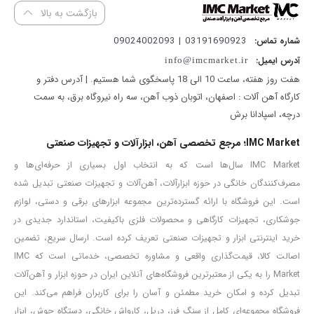
بازگشت به بالا
چوب:
تا قطر ۲۵ میلی‌متر
03191690923 | 09024002093
شماره تماس:
آدرس ایمیل:
info@imcmarket.ir
فلز و بتن:
تا قطر ۱۳ میلی‌متر
هفت روز هفته، ساعت 10 الی 18 پاسخگوی شما هستیم. | آدرس دفتر و
این میزان ظرفیت باعث می‌شود این مدل گزینه‌ای ایده‌آل برای انجام طیف
کارگاه آهن آلات : اصفهان، اتوبان ذوب آهن، سه راه نیروگاه برق، به سمت
وسیعی از پروژه‌ها در محیط‌های کارگاهی یا خانگی باشد.
درچه، اسپادانا برش
کنترل کامل روی عملکرد با کلیدهای کاربردی
IMC Market؛ مرجع تخصصی آهن، ابزارآلات و تجهیزات صنعتی
برای افزایش دقت و کارایی، در این دریل از کلیدهای زیر استفاده شده
IMC Market سال‌ها است که به انتخاب اول بسیاری از حرفه‌ای‌ها و
مصرف‌کنندگان خانگی در حوزه ابزارآلات، آهن‌آلات و تجهیزات صنعتی تبدیل شده
است:
است. این فروشگاه با ارائه گسترده‌ترین مجموعه ابزارهای برقی و دستی، لوازم
جوشکاری، تجهیزات کارگاهی و محصولات فلزی باکیفیت، استاندارد جدیدی در
کلید تغییر جهت گردش (چپ‌گرد / راست‌گرد):
مناسب برای باز و بسته
خرید اینترنتی ابزار و تجهیزات صنعتی تعریف کرده است. ارسال سریع، تضمین
کردن پیچ‌ها یا مواقعی که نیاز به تغییر جهت چرخش مته وجود دارد.
اصالت کالا، قیمت‌گذاری واقعی و مشاوره تخصصی، خدماتی است که IMC
Market را به یکی از معتبرترین فروشگاه‌های آنلاین ایران در حوزه ابزار و آهن‌آلات
کلید تغییر حالت چکشی:
اضافه شدن ضربه به حرکت دورانی، امکان
تبدیل کرده و امکان خرید مطمئن و آسان را برای کاربران فراهم می‌کند. این
سوراخ‌کاری در سطوح سخت مانند بتن را فراهم می‌کند.
فروشگاه مجموعه‌ای کامل از سنگ فرز، دریل، کارواش خانگی، دستگاه جوش، ابزار