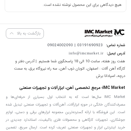
دقیقه در نظر گرفته شده که مجهز به سیستم کنترل سرعت است و شما می
هیچ دیدگاهی برای این محصول نوشته نشده است.
توانید سرعت آن را بر اساس نیاز خود تنظیم کنید. پس از تنظیم سرعت
می توانید با استفاده از قفل کلید، سرعت را به صورت اتوماتیک و بدون
دخالت کاربر ثابت نگه دارید. به این ترتیب کار با
دریل برقی
۵۳۳۰ بسیار
بازگشت به بالا
ساده تر می شود.
03191690923 | 09024002093
شماره تماس:
همچنین شما با
دریل برقی ۵۳۳۰
قادر خواهید بود که در چرخش سر
آدرس ایمیل:
info@imcmarket.ir
دستگاه تغییر جهت ایجاد کنید. یعنی هم در جهت عقربه های ساعت
هفت روز هفته، ساعت 10 الی 18 پاسخگوی شما هستیم. | آدرس دفتر و
چرخش دارد و هم در جهت خلاف عقربه های ساعت و تنظیم هر کدام از
کارگاه آهن آلات : اصفهان، اتوبان ذوب آهن، سه راه نیروگاه برق، به سمت
درچه، اسپادانا برش
این حالت ها توسط کلیدی که روی
دریل برقی ۵۳۳۰
نصب شده، انجام
می شود.
IMC Market؛ مرجع تخصصی آهن، ابزارآلات و تجهیزات صنعتی
دریل برقی ۴۵۰ وات ۵۳۳۰ آروا
با داشتن موتور قدرتمند و کارآمد خود،
IMC Market سال‌ها است که به انتخاب اول بسیاری از حرفه‌ای‌ها و
مصرف‌کنندگان خانگی در حوزه ابزارآلات، آهن‌آلات و تجهیزات صنعتی تبدیل شده
قابلیت ایجاد سوراخ تا عمق ۱۸ میلی متر در چوب و تا عمق ۱۰ میلی متری
است. این فروشگاه با ارائه گسترده‌ترین مجموعه ابزارهای برقی و دستی، لوازم
در فلز را دارد. سه نظام
دریل ۵۳۳۰ آچاری ۱۰ میلیمتری
در نظر گرفته شده.
جوشکاری، تجهیزات کارگاهی و محصولات فلزی باکیفیت، استاندارد جدیدی در
این دستگاه دارای قفل سوئیچ نیز است.
خرید اینترنتی ابزار و تجهیزات صنعتی تعریف کرده است. ارسال سریع، تضمین