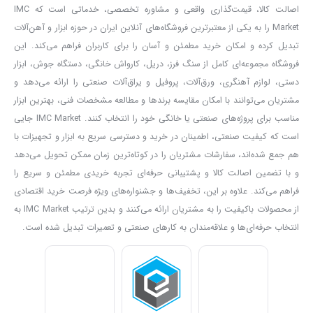
منبع تغذیه
دریل برقی ۵۳۳۰
برق با ولتاژ ورودی ۲۲۰ ولت بوده و قدرت
اصالت کالا، قیمت‌گذاری واقعی و مشاوره تخصصی، خدماتی است که IMC
ورودی این دستگاه برابر با ۴۵۰ وات است.
Market را به یکی از معتبرترین فروشگاه‌های آنلاین ایران در حوزه ابزار و آهن‌آلات
تبدیل کرده و امکان خرید مطمئن و آسان را برای کاربران فراهم می‌کند. این
به جهت سهولت کار، دسته این دریل برقی از جنس TPE ساخته شده که
فروشگاه مجموعه‌ای کامل از سنگ فرز، دریل، کارواش خانگی، دستگاه جوش، ابزار
کاربر در حین استفاده از آن احساس راحتی بیشتری خواهد داشت.
دستی، لوازم آهنگری، ورق‌آلات، پروفیل و یراق‌آلات صنعتی را ارائه می‌دهد و
شما با خرید
دریل برقی ۵۳۳۰
می توانید از گارانتی ۱۲ ماهه آن استفاده
مشتریان می‌توانند با امکان مقایسه برندها و مطالعه مشخصات فنی، بهترین ابزار
کنید. همانطور که می دانید گرد و غبار می تواند عمر دستگاه های برقی را
مناسب برای پروژه‌های صنعتی یا خانگی خود را انتخاب کنند. IMC Market جایی
است که کیفیت صنعتی، اطمینان در خرید و دسترسی سریع به ابزار و تجهیزات با
کاهش دهد. این مسئله در مورد ابزار و تجهیزات فنی بیشتر صدق می کند.
هم جمع شده‌اند، سفارشات مشتریان را در کوتاه‌ترین زمان ممکن تحویل می‌دهد
شایان ذکر است این دستگاه دارای کلید و بلبرینگ ضد غبار جهت افزایش
و با تضمین اصالت کالا و پشتیبانی حرفه‌ای تجربه خریدی مطمئن و سریع را
عمر دستگاه بوده و شامل سیمی با استاندارد VDE است.
فراهم می‌کند. علاوه بر این، تخفیف‌ها و جشنواره‌های ویژه فرصت خرید اقتصادی
با خرید این دریل برقی، خود را مجهز به دستگاهی با کیفیت و پرقدرت از
از محصولات باکیفیت را به مشتریان ارائه می‌کنند و بدین ترتیب IMC Market به
انتخاب حرفه‌ای‌ها و علاقه‌مندان به کارهای صنعتی و تعمیرات تبدیل شده است.
سری
محصولات آروا
در دسته بندی برقی و شارژی کرده اید. در صورتی که
تمایل به کسب اطلاعات بیشتر دارید، می توانید دفترچه راهنمای این دریل
را دانلود کنید.