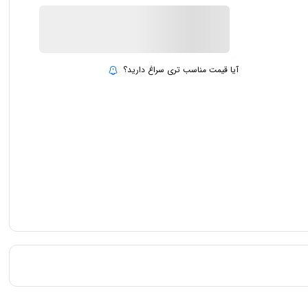
ناموجود
بروزرسانی قیمت:
15 تیر 1403
آیا قیمت مناسب تری سراغ دارید؟