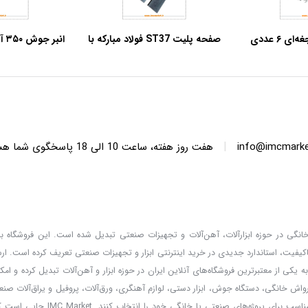
آچار یک سر جغجغه‌ای ۶ عددی
صفحه پلیت ST37 فولاد مبارکه با
انبر جوش ۳۵۰ آمپر آروا مدل ۲۴۰۵
س مدل 9406
ضخامت 5 میلی‌متر – ابعاد
مستطیلی
|
info@imcmarket
هفت روز هفته، ساعت 10 ا
دگان خانگی در حوزه ابزارآلات، آهن‌آلات و تجهیزات صنعتی تبدیل شده است. این فروشگاه با 
کیفیت، استاندارد جدیدی در خرید اینترنتی ابزار و تجهیزات صنعتی تعریف کرده است. ا
 کالا، قیمت‌گذاری واقعی و مشاوره تخصصی، خدماتی است که IMC Market را به یکی از معتبرترین فروشگاه‌های آنلاین ایران در حوزه ابزار و آهن‌آلات تب
ارواش خانگی، دستگاه جوش، ابزار دستی، لوازم آهنگری، ورق‌آلات، پروفیل و یراق‌آلات صنعت
و مشتریان می‌توانند با امکان مقایسه برندها و مطالعه مشخصات فنی، بهترین ا