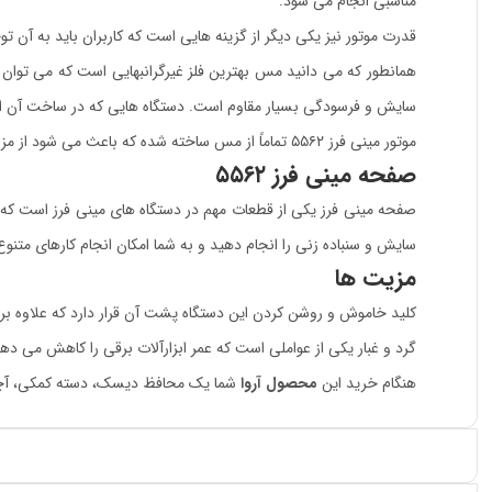
مناسبی انجام می شود.
قدرت موتور نیز یکی دیگر از گزینه هایی است که کاربران باید به آن توجه ویژه ای داشته باشند. این قدرت در مینی فرز ۵۵۶۲ ب
همانطور که می دانید مس بهترین فلز غیرگرانبهایی است که می توان از آ
سایش و فرسودگی بسیار مقاوم است. دستگاه هایی که در ساخت آن از
موتور مینی فرز ۵۵۶۲ تماماً از مس ساخته شده که باعث می شود از مزیت های ذکر شده، برخوردار شود.
صفحه مینی فرز ۵۵۶۲
صفحه مینی فرز یکی از قطعات مهم در دستگاه های مینی فرز است که ب
سایش و سنباده زنی را انجام دهید و به شما امکان انجام کارهای متنوع را با دقت بالا می دهد. قطر ص
مزیت ها
کلید خاموش و روشن کردن این دستگاه پشت آن قرار دارد که علاوه بر آن
گرد و غبار یکی از عواملی است که عمر ابزارآلات برقی را کاهش می دهد. بلبرینگ مینی فرز ۵۵۶۲ ضد غبار است که موجب طولانی شدن ع
هنگام خرید این
محصول آروا
شما یک محافظ دیسک، دسته کمکی، آچار، ذغال، کارت گارانتی ۱۲ ماهه و دفترچه