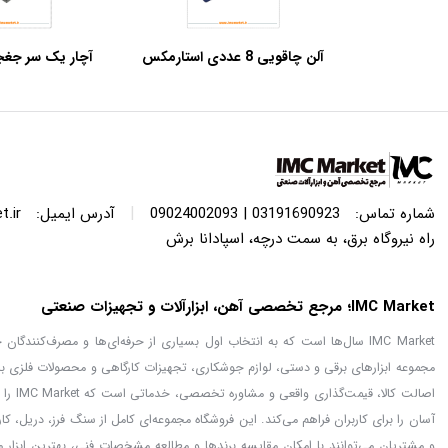
آلن چاقویی 8 عددی استارمکس
مدل SHk-18SS08HB
کروم وانادیوم کنزاک
|
شماره تماس:
03191690923 | 09024002093
آدرس ایمیل:
.ir
راه نیروگاه برق، به سمت درچه، اسپادانا برش
IMC Market؛ مرجع تخصصی آهن، ابزارآلات و تجهیزات صنعتی
IMC Market سال‌ها است که به انتخاب اول بسیاری از حرفه‌ای‌ها و مصرف‌کنن
مجموعه ابزارهای برقی و دستی، لوازم جوشکاری، تجهیزات کارگاهی و محصولات فلزی با
اصالت
آسان را برای کاربران فراهم می‌کند. این فروشگاه مجموعه‌ای کامل از سنگ فرز، دریل، ک