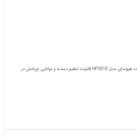
دریل 500 وات هیوندای مدل HP5010 دارای سیستم پیشرفته گردش در دو جهت به چپ و راست بود‌ه و عملکردی سریع و حرفه‌ای دارد. دریل 500 وات هیوندای مدل HP5010 قابلیت تنظیم دستـه و توانایی چرخش در