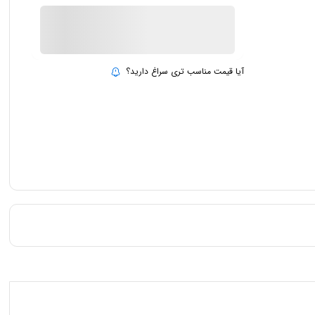
ناموجود
بروزرسانی قیمت:
15 تیر 1403
آیا قیمت مناسب تری سراغ دارید؟