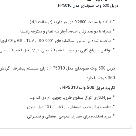
دریل 500 وات هیوندای مدل HP5010
کارکرد با سرعت 2800-0 دور در دقیقه (در حالت آزاد)
همراه با دو عدد زغال اضافه، آچار سه نظام و دفترچه راهنما
ساختـه شد‌ه بر اساس استانداردهای GS ، TUV ، ISO 9001 و CE اروپا
توانایی سوراخ کاری در چوب تا قطر 20 میلی‌متر /در فلز تا قطر 10 میلی‌متر / در بتن تا قطر 10 میلی‌متر
360 درجه را دارد.
کاربرد دریل 500 وات HP5010 :
سوراخکاری انواع سطوح فلزی، چوبی، ام دی اف و…
مناسب برای نصب مته‌هایی از قطر 1 تا 10 میلی‌متری
مورد استفاده برای مصارف عمومی، صنعتی و تعمیراتی