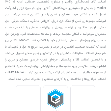
اصالت کالا، قیمت‌گذاری واقعی و مشاوره تخصصی، خدماتی است که IMC
در ادامه مشاهده خواهید کرد، دریل پیچ گوشتی کنزاکس مدل KDD-1280
Market را به یکی از معتبرترین فروشگاه‌های آنلاین ایران در حوزه ابزار و آهن‌آلات
یکی از مدل‌های قدرتمند در این رده‌ از دریل‌هاست که امکان سوراخ‌کاری
تبدیل کرده و امکان خرید مطمئن و آسان را برای کاربران فراهم می‌کند. این
در فلزات و مصالح را تا حد قابل‌قبولی برای شما فراهم می‌آورد و
فروشگاه مجموعه‌ای کامل از سنگ فرز، دریل، کارواش خانگی، دستگاه جوش، ابزار
دستی، لوازم آهنگری، ورق‌آلات، پروفیل و یراق‌آلات صنعتی را ارائه می‌دهد و
انعطاف‌پذیری خروجی قدرت و گشتاور آن نیز فوق‌العاده است. اما این
مشتریان می‌توانند با امکان مقایسه برندها و مطالعه مشخصات فنی، بهترین ابزار
دریل از نوع کابلی بوده و از همین رو اگر امکان می‌دهید در برخی
مناسب برای پروژه‌های صنعتی یا خانگی خود را انتخاب کنند. IMC Market جایی
پروژه‌های شما ممکن است دسترسی راحتی به پریز برق وجود نداشته
است که کیفیت صنعتی، اطمینان در خرید و دسترسی سریع به ابزار و تجهیزات با
باشد، بهتر است خرید دریل پیچ‌گوشتی‌های شارژی کنزاکس را در اولویت
هم جمع شده‌اند، سفارشات مشتریان را در کوتاه‌ترین زمان ممکن تحویل می‌دهد
خود قرار دهید. البته باید در نظر داشته باشید که کابل بلند 3 متری این
و با تضمین اصالت کالا و پشتیبانی حرفه‌ای تجربه خریدی مطمئن و سریع را
فراهم می‌کند. علاوه بر این، تخفیف‌ها و جشنواره‌های ویژه فرصت خرید اقتصادی
دریل دسترسی خوبی به شما خواهد داد. برای بررسی دقیق ویژگی‌های فنی
از محصولات باکیفیت را به مشتریان ارائه می‌کنند و بدین ترتیب IMC Market به
این دریل پیچ‌گوشتی قدرتمند و کارآمد با ما همراه باشید.
انتخاب حرفه‌ای‌ها و علاقه‌مندان به کارهای صنعتی و تعمیرات تبدیل شده است.
این دریل از یک موتور با توان 280 وات بهره می‌برد. این میزان از توان
موتور برای انجام کارهای سبک و نیمه‌سنگین کارایی خواهد داشت. در
ادامه میزان قدرت این دستگاه در سوراخ‌کاری را ذکر خواهیم کرد.
شما می‌توانید دور موتور این دستگاه را به دو صورت تند و کند تنظیم