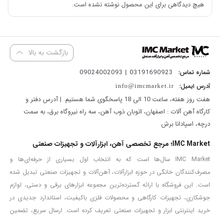
هیچ دیدگاهی برای این محصول نوشته نشده است.
دریل پیچ گوشتی کنزاکس مدل KDD-1280، اگر حوزه فعالیت فنی شما در
بازگشت به بالا
زمینه‌هایی همچون نجاری، ساخت دکوراسیون خانگی، کف‌پوش، سقف
کاذب، تأسیسات و یا حتی برخی از صنایع دستی باشد، به خوبی می‌دانید
03191690923 | 09024002093
شماره تماس:
آدرس ایمیل:
دریل پیچ ‌گوشتی یکی از کارآمدترین و لازم‌ترین ابزارها برای انجام
info@imcmarket.ir
هفت روز هفته، ساعت 10 الی 18 پاسخگوی شما هستیم. | آدرس دفتر و
بسیاری از کارها است. دریل پیچ‌ گوشتی وسیله‌ای است که هم برای
کارگاه آهن آلات : اصفهان، اتوبان ذوب آهن، سه راه نیروگاه برق، به سمت
سوراخ‌کاری‌های سبک کارایی دارد و هم در نقش پیچ گوشتی برقی،
درچه، اسپادانا برش
عملکردی فوق‌العاده دارد؛ مخصوصاً آنکه دستگاه‌های قدرتمندتر همچون
IMC Market؛ مرجع تخصصی آهن، ابزارآلات و تجهیزات صنعتی
این محصول توانایی آن را دارند تا پیچ‌های بسیار سفت را نیز ببندند. اگر
IMC Market سال‌ها است که به انتخاب اول بسیاری از حرفه‌ای‌ها و
به دنبال خرید دریل پیچ گوشتی هستید، می‌بایست پیش از خرید درباره
مصرف‌کنندگان خانگی در حوزه ابزارآلات، آهن‌آلات و تجهیزات صنعتی تبدیل شده
چند موضوع مهم تصمیم‌گیری کنید: شارژی یا برقی بودن دریل، میزان
است. این فروشگاه با ارائه گسترده‌ترین مجموعه ابزارهای برقی و دستی، لوازم
قدرت مورد نیاز، وجود یا عدم وجود امکان سوراخ‌کاری در فلزات و مصالح و
جوشکاری، تجهیزات کارگاهی و محصولات فلزی باکیفیت، استاندارد جدیدی در
خرید اینترنتی ابزار و تجهیزات صنعتی تعریف کرده است. ارسال سریع، تضمین
همچنین میزان انعطاف‌پذیری قدرت و گشتاورهای دستگاه. همان‌طور که