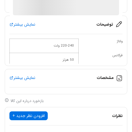
آیا قیمت مناسب تری سراغ دارید؟
توضیحات
نمایش بیشتر
ولتاژ
220-240 ولت
فرکانس
50 هرتز
قدرت
280 وات
مشخصات
نمایش بیشتر
سایز سه نظام
10 میلی متر
سرعت در حالت آزاد
بازخورد درباره این کالا
440-0 / 1650-0 دور در دقیقه
قدرت سوراخکاری استیل
نظرات
افزودن نظر جدید +
10 میلی متر
قدرت سوراخکاری چوب
26 میلی متر