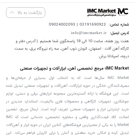
دسته ضدلغزش برای کنترل بهتر دستگاه
مناسب برای استفاده‌های خانگی، کارگاهی و صنعتی
بازگشت به بالا
دریل شارژی چکشی مدل 8850 به دلیل برخورداری از سه حالت کاری و
موتور براشلس، برای طیف گسترده‌ای از فعالیت‌های فنی و تعمیراتی کاربرد
03191690923 | 09024002093
شماره تماس:
دارد. از این دستگاه می‌توان برای سوراخکاری، باز و بسته کردن پیچ‌ها،
آدرس ایمیل:
info@imcmarket.ir
نصب تجهیزات و همچنین سوراخکاری چکشی در مصالحی مانند آجر و
هفت روز هفته، ساعت 10 الی 18 پاسخگوی شما هستیم. | آدرس دفتر و
بتن سبک استفاده کرد.
این مدل می‌تواند گزینه‌ای مناسب برای
برق‌کاران، نصابان کابینت،
کارگاه آهن آلات : اصفهان، اتوبان ذوب آهن، سه راه نیروگاه برق، به سمت
MDFکارها، تکنسین‌های فنی، تعمیرکاران و کاربران حرفه‌ای
باشد که به
درچه، اسپادانا برش
یک ابزار شارژی چندمنظوره با قدرت مناسب نیاز دارند.
هنگام خرید دریل شارژی چکشی، توجه به عواملی مانند
نوع موتور، ولتاژ
IMC Market؛ مرجع تخصصی آهن، ابزارآلات و تجهیزات صنعتی
باتری، حداکثر گشتاور، تعداد سرعت، ظرفیت سه‌نظام، تعداد حالت‌های
گشتاور و قابلیت چکشی
اهمیت زیادی دارد. موتور براشلس به دلیل
IMC Market سال‌ها است که به انتخاب اول بسیاری از حرفه‌ای‌ها و
نداشتن زغال، معمولاً استهلاک کمتری داشته و در استفاده‌های طولانی‌مدت
مصرف‌کنندگان خانگی در حوزه ابزارآلات، آهن‌آلات و تجهیزات صنعتی تبدیل شده
عملکرد و دوام مناسبی ارائه می‌دهد.
است. این فروشگاه با ارائه گسترده‌ترین مجموعه ابزارهای برقی و دستی، لوازم
دریل پیچ‌گوشتی شارژی چکشی کنزاکس مدل 8850 با گشتاور 50
جوشکاری، تجهیزات کارگاهی و محصولات فلزی باکیفیت، استاندارد جدیدی در
نیوتن‌متر، گیربکس دو سرعته، سه حالت کاری و تنظیم گشتاور 20+3
حالته، انتخابی مناسب برای افرادی است که به دنبال یک ابزار شارژی
خرید اینترنتی ابزار و تجهیزات صنعتی تعریف کرده است. ارسال سریع، تضمین
قدرتمند و چندمنظوره هستند.
اصالت کالا، قیمت‌گذاری واقعی و مشاوره تخصصی، خدماتی است که IMC
قیمت دریل پیچ‌گوشتی شارژی کنزاکس مدل 8850 به عواملی مانند نوع
Market را به یکی از معتبرترین فروشگاه‌های آنلاین ایران در حوزه ابزار و آهن‌آلات
موتور، گشتاور، سرعت گردش، امکانات دستگاه و تجهیزات همراه بستگی
دارد. برای اطلاع از
قیمت روز دریل شارژی چکشی کنزاکس مدل 8850
تبدیل کرده و امکان خرید مطمئن و آسان را برای کاربران فراهم می‌کند. این