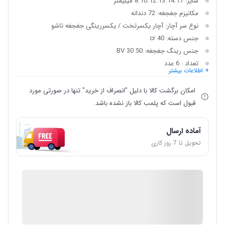
سایز: 8.10.12.13.14.17 میلیمتر
مکانیزم جغجغه: 72 دندانه
نوع سر آچار: آچار یکسرتخت / یکسررینگی جغجغه تاشو
جنس دسته: 40 cr
جنس رینگ جغجغه: 50 BV 30
تعداد : 6 عدد
+ اطلاعات بیشتر
امکان برگشت کالا با دلیل "انصراف از خرید" تنها در صورتی مورد
قبول است که پلمب کالا باز نشده باشد.
آماده ارسال
تحویل تا 7 روز کاری
IMC Market
ضمانت اصالت کالا