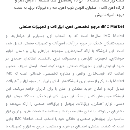
هفت روز هفته، ساعت 10 الی 18 پاسخگوی شما هستیم. | آدرس دفتر و
نوع سر آچار: یکسر تخت / یکسر رینگی جغجغه تاشو
کارگاه آهن آلات : اصفهان، اتوبان ذوب آهن، سه راه نیروگاه برق، به سمت
جنس دسته: ۴۰ Cr
درچه، اسپادانا برش
جنس رینگ جغجغه: ۵۰ BV 30
IMC Market؛ مرجع تخصصی آهن، ابزارآلات و تجهیزات صنعتی
روکش سطح: مات
IMC Market سال‌ها است که به انتخاب اول بسیاری از حرفه‌ای‌ها و
استاندارد: DIN 3113
مصرف‌کنندگان خانگی در حوزه ابزارآلات، آهن‌آلات و تجهیزات صنعتی تبدیل شده
تعداد آچارها: ۶ عدد
است. این فروشگاه با ارائه گسترده‌ترین مجموعه ابزارهای برقی و دستی، لوازم
جوشکاری، تجهیزات کارگاهی و محصولات فلزی باکیفیت، استاندارد جدیدی در
وزن محصول: ۷۵۸ گرم
خرید اینترنتی ابزار و تجهیزات صنعتی تعریف کرده است. ارسال سریع، تضمین
نوع بسته‌بندی: کیس پلاستیکی
اصالت کالا، قیمت‌گذاری واقعی و مشاوره تخصصی، خدماتی است که IMC
این مجموعه آچار با ترکیب استحکام، دقت و طراحی حرفه‌ای، ابزار مناسبی
Market را به یکی از معتبرترین فروشگاه‌های آنلاین ایران در حوزه ابزار و آهن‌آلات
برای کارهای مکانیکی، تعمیرات و پروژه‌های صنعتی محسوب می‌شود.
تبدیل کرده و امکان خرید مطمئن و آسان را برای کاربران فراهم می‌کند. این
ویژگی‌های محصول
فروشگاه مجموعه‌ای کامل از سنگ فرز، دریل، کارواش خانگی، دستگاه جوش، ابزار
دستی، لوازم آهنگری، ورق‌آلات، پروفیل و یراق‌آلات صنعتی را ارائه می‌دهد و
ساخته شده از کروم وانادیوم برای دوام و استحکام بالا
مشتریان می‌توانند با امکان مقایسه برندها و مطالعه مشخصات فنی، بهترین ابزار
مکانیزم جغجغه دقیق با زاویه حرکت ۵ درجه برای کار در فضاهای محدود
مناسب برای پروژه‌های صنعتی یا خانگی خود را انتخاب کنند. IMC Market جایی
سطح مات و مقاوم در برابر خوردگی
است که کیفیت صنعتی، اطمینان در خرید و دسترسی سریع به ابزار و تجهیزات با