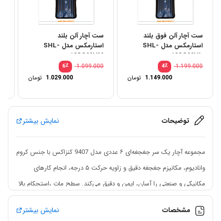
ست آچار آلن فوق بلند
ست آچار آلن بلند
استارمکس مدل SHL-
استارمکس مدل SHL-
HB
18SS09HM
18SS09HL
00
٪
1.099.000
٪
1.199.000
6
4
1.149.000
تومان
1.029.000
تومان
توضیحات
نمایش بیشتر
مجموعه آچار یک سر جغجغه‌ای ۶ عددی مدل 9407 کنزاکس با جنس کروم
وانادیوم، مکانیزم جغجغه دقیق و زاویه حرکت ۵ درجه، انجام کارهای
مکانیکی و صنعتی را آسان، ایمن و دقیق می‌کند. سطح مات ،استحکام بالا
و بسته‌بندی حرفه‌ای، این مجموعه را به ابزاری قابل اعتماد برای کارگاه‌ها و
مشخصات
نمایش بیشتر
پروژه‌های حرفه‌ای تبدیل می‌کند.