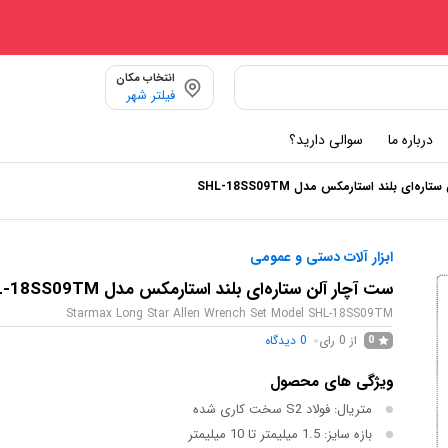
انتخاب مکان
فیلتر شهر
درباره ما
سوالی دارید؟
ره‌ای بلند استارمکس مدل SHL-18SS09TM
ابزار آلات دستی و عمومی
ست آچار آلن ستاره‌ای بلند استارمکس مدل SHL-18SS09TM
Starmax Long Star Allen Wrench Set Model SHL-18SS09TM
از 0 رای
0
دیدگاه
0
ویژگی های محصول
متریال: فولاد S2 سخت کاری شده
بازه سایز: 1.5 میلیمتر تا 10 میلیمتر