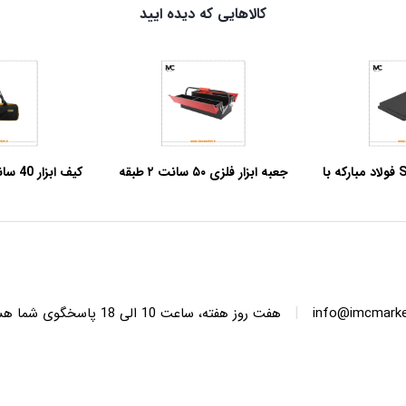
کالاهایی که دیده ایید
صفحه پلیت ST37 فولاد مبارکه با
جعبه ابزار فلزی ۵۰ سانت ۲ طبقه
کيف اب
 15 میلی‌متر – ابعاد
آروا مدل ۴۷۰۸
مدل KTB-140
لی
|
info@imcmarket
هفت روز هفته، ساعت 10 ا