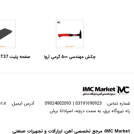
چکش مهندسی ۵۰۰ گرمی آروا
مدل ۴۲۳۳
ضخامت
مستطی
|
شماره تماس:
03191690923 | 09024002093
آدرس ایمیل:
.ir
راه نیروگاه برق، به سمت درچه، اسپادانا برش
IMC Market؛ مرجع تخصصی آهن، ابزارآلات و تجهیزات صنعتی