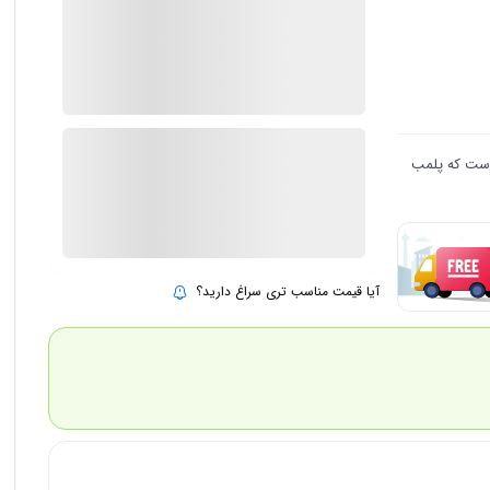
5 در انبار
ارسال توسط IMC Market
٪
9
1.099.000
999.000
تومان
 است که پلمب
بروزرسانی قیمت:
25 تیر 1405
افزودن به سبد خرید
آیا قیمت مناسب تری سراغ دارید؟