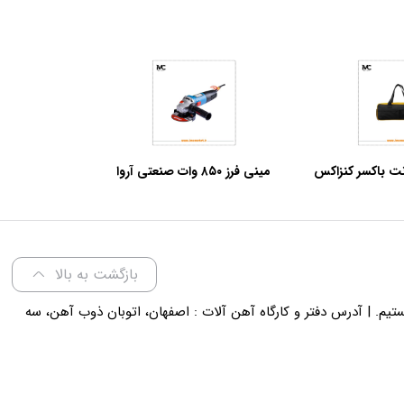
زار 40 سانت باکسر کنزاکس
مینی فرز ۸۵۰ وات صنعتی آروا
مدل ۵۵۶۵
بازگشت به بالا
لی 18 پاسخگوی شما هستیم. | آدرس دفتر و کارگاه آهن آلات : اصفهان، اتوبان ذوب آهن، سه