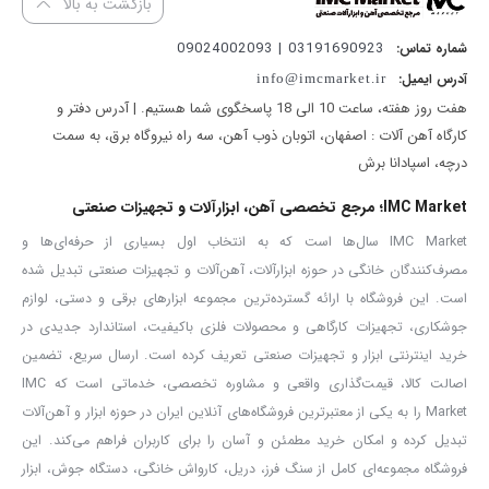
بازگشت به بالا
از کیفیت بسیار بالایی برخوردار می باشد .
03191690923 | 09024002093
شماره تماس:
آدرس ایمیل:
info@imcmarket.ir
هفت روز هفته، ساعت 10 الی 18 پاسخگوی شما هستیم. | آدرس دفتر و
کارگاه آهن آلات : اصفهان، اتوبان ذوب آهن، سه راه نیروگاه برق، به سمت
درچه، اسپادانا برش
IMC Market؛ مرجع تخصصی آهن، ابزارآلات و تجهیزات صنعتی
IMC Market سال‌ها است که به انتخاب اول بسیاری از حرفه‌ای‌ها و
مصرف‌کنندگان خانگی در حوزه ابزارآلات، آهن‌آلات و تجهیزات صنعتی تبدیل شده
است. این فروشگاه با ارائه گسترده‌ترین مجموعه ابزارهای برقی و دستی، لوازم
جوشکاری، تجهیزات کارگاهی و محصولات فلزی باکیفیت، استاندارد جدیدی در
خرید اینترنتی ابزار و تجهیزات صنعتی تعریف کرده است. ارسال سریع، تضمین
اصالت کالا، قیمت‌گذاری واقعی و مشاوره تخصصی، خدماتی است که IMC
Market را به یکی از معتبرترین فروشگاه‌های آنلاین ایران در حوزه ابزار و آهن‌آلات
تبدیل کرده و امکان خرید مطمئن و آسان را برای کاربران فراهم می‌کند. این
فروشگاه مجموعه‌ای کامل از سنگ فرز، دریل، کارواش خانگی، دستگاه جوش، ابزار