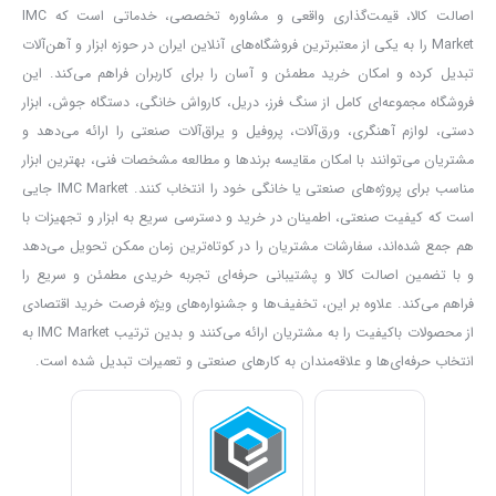
استحکام کششی:
360 تا 510 مگاپاسکال
اصالت کالا، قیمت‌گذاری واقعی و مشاوره تخصصی، خدماتی است که IMC
Market را به یکی از معتبرترین فروشگاه‌های آنلاین ایران در حوزه ابزار و آهن‌آلات
درصد افزایش طول:
12 تا 16 درصد
تبدیل کرده و امکان خرید مطمئن و آسان را برای کاربران فراهم می‌کند. این
این نوع
ورق فولادی ۶ میلی‌متری
به‌صورت رول یا برش خورده (شیت) در
فروشگاه مجموعه‌ای کامل از سنگ فرز، دریل، کارواش خانگی، دستگاه جوش، ابزار
دستی، لوازم آهنگری، ورق‌آلات، پروفیل و یراق‌آلات صنعتی را ارائه می‌دهد و
کارخانه فولاد مبارکه اصفهان تولید شده و از کیفیت بالایی در ساخت و
مشتریان می‌توانند با امکان مقایسه برندها و مطالعه مشخصات فنی، بهترین ابزار
ضخامت برخوردار است.
مناسب برای پروژه‌های صنعتی یا خانگی خود را انتخاب کنند. IMC Market جایی
کاربردهای ورق پلیت ۶ میلی‌متری ST37
است که کیفیت صنعتی، اطمینان در خرید و دسترسی سریع به ابزار و تجهیزات با
هم جمع شده‌اند، سفارشات مشتریان را در کوتاه‌ترین زمان ممکن تحویل می‌دهد
این پلیت فولادی کاربرد گسترده‌ای در حوزه‌های صنعتی و ساختمانی دارد،
و با تضمین اصالت کالا و پشتیبانی حرفه‌ای تجربه خریدی مطمئن و سریع را
از جمله:
فراهم می‌کند. علاوه بر این، تخفیف‌ها و جشنواره‌های ویژه فرصت خرید اقتصادی
از محصولات باکیفیت را به مشتریان ارائه می‌کنند و بدین ترتیب IMC Market به
انتخاب حرفه‌ای‌ها و علاقه‌مندان به کارهای صنعتی و تعمیرات تبدیل شده است.
تولید
پروفیل‌های ساختمانی
(قوطی، ستونی و…)
ساخت
مقاطع فولادی
نظیر ناودانی، نبشی و سپری
ساخت
گارد ریل و تجهیزات ترافیکی