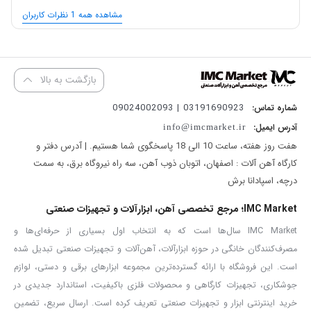
پلیت 6 میلی‌متر ST37
نوعی ورق فولادی است که به‌دلیل ویژگی‌های
مشاهده همه 1 نظرات کاربران
مکانیکی مناسب، در صنایع مختلفی مورد استفاده قرار می‌گیرد. این ورق از
نوع
ورق سیاه نورد گرم
بوده و مطابق با استاندارد DIN17100 آلمان و گرید
ST37
تولید می‌شود.
بازگشت به بالا
مشخصات فنی ورق فولادی ST37:
03191690923 | 09024002093
شماره تماس:
آدرس ایمیل:
info@imcmarket.ir
هفت روز هفته، ساعت 10 الی 18 پاسخگوی شما هستیم. | آدرس دفتر و
ضخامت:
۶ میلی‌متر
کارگاه آهن آلات : اصفهان، اتوبان ذوب آهن، سه راه نیروگاه برق، به سمت
درچه، اسپادانا برش
استاندارد تولید:
DIN17100
IMC Market؛ مرجع تخصصی آهن، ابزارآلات و تجهیزات صنعتی
IMC Market سال‌ها است که به انتخاب اول بسیاری از حرفه‌ای‌ها و
گرید فولادی:
ST37
مصرف‌کنندگان خانگی در حوزه ابزارآلات، آهن‌آلات و تجهیزات صنعتی تبدیل شده
است. این فروشگاه با ارائه گسترده‌ترین مجموعه ابزارهای برقی و دستی، لوازم
حداقل استحکام تسلیم:
235 مگاپاسکال
جوشکاری، تجهیزات کارگاهی و محصولات فلزی باکیفیت، استاندارد جدیدی در
خرید اینترنتی ابزار و تجهیزات صنعتی تعریف کرده است. ارسال سریع، تضمین