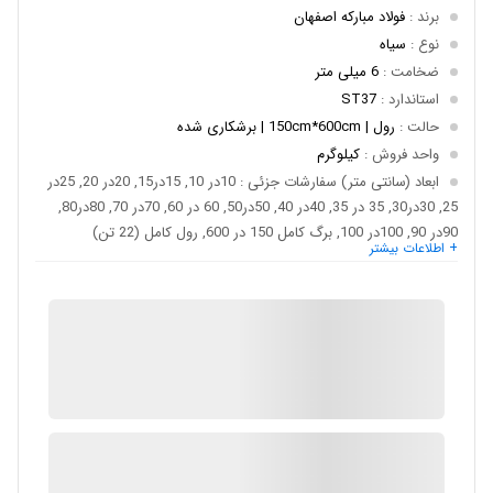
برند
:
فولاد مبارکه اصفهان
نوع
:
سیاه
ضخامت
:
6 میلی متر
استاندارد
:
ST37
حالت
:
رول | 150cm*600cm | برشکاری شده
واحد فروش
:
کیلوگرم
ابعاد (سانتی متر) سفارشات جزئی
: 10در 10, 15در15, 20در 20, 25در
25, 30در30, 35 در 35, 40در 40, 50در50, 60 در 60, 70در 70, 80در80,
90در 90, 100در 100, برگ کامل 150 در 600, رول کامل (22 تن)
+ اطلاعات بیشتر
IMC Market
ضمانت اصالت کالا
ارسال توسط IMC Market