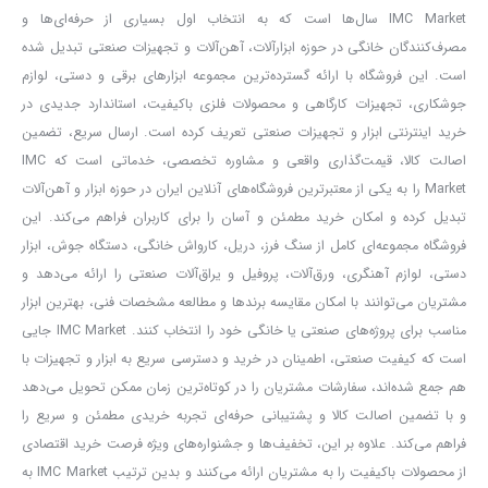
IMC Market سال‌ها است که به انتخاب اول بسیاری از حرفه‌ای‌ها و
مصرف‌کنندگان خانگی در حوزه ابزارآلات، آهن‌آلات و تجهیزات صنعتی تبدیل شده
است. این فروشگاه با ارائه گسترده‌ترین مجموعه ابزارهای برقی و دستی، لوازم
جوشکاری، تجهیزات کارگاهی و محصولات فلزی باکیفیت، استاندارد جدیدی در
خرید اینترنتی ابزار و تجهیزات صنعتی تعریف کرده است. ارسال سریع، تضمین
اصالت کالا، قیمت‌گذاری واقعی و مشاوره تخصصی، خدماتی است که IMC
Market را به یکی از معتبرترین فروشگاه‌های آنلاین ایران در حوزه ابزار و آهن‌آلات
تبدیل کرده و امکان خرید مطمئن و آسان را برای کاربران فراهم می‌کند. این
فروشگاه مجموعه‌ای کامل از سنگ فرز، دریل، کارواش خانگی، دستگاه جوش، ابزار
دستی، لوازم آهنگری، ورق‌آلات، پروفیل و یراق‌آلات صنعتی را ارائه می‌دهد و
مشتریان می‌توانند با امکان مقایسه برندها و مطالعه مشخصات فنی، بهترین ابزار
مناسب برای پروژه‌های صنعتی یا خانگی خود را انتخاب کنند. IMC Market جایی
مشخصات فنی پلیت فولادی ۱۰ میلی‌متری ST37:
است که کیفیت صنعتی، اطمینان در خرید و دسترسی سریع به ابزار و تجهیزات با
هم جمع شده‌اند، سفارشات مشتریان را در کوتاه‌ترین زمان ممکن تحویل می‌دهد
و با تضمین اصالت کالا و پشتیبانی حرفه‌ای تجربه خریدی مطمئن و سریع را
ضخامت:
۱۰ میلی‌متر
فراهم می‌کند. علاوه بر این، تخفیف‌ها و جشنواره‌های ویژه فرصت خرید اقتصادی
از محصولات باکیفیت را به مشتریان ارائه می‌کنند و بدین ترتیب IMC Market به
گرید فولاد:
ST37 (نرمه ساختمانی)