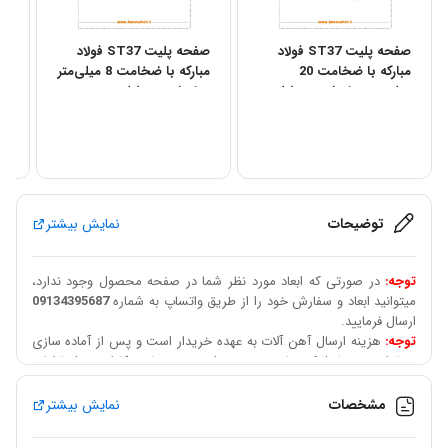
صفحه پلیت ST37 فولاد
صفحه پلیت ST37 فولاد
مبارکه با ضخامت 20
مبارکه با ضخامت 8 میلی‌متر
میلی‌متر – ابعاد مستطیلی
– ابعاد مستطیلی
می
توضیحات
نمایش بیشتر
توجه:
در صورتی که ابعاد مورد نظر شما در صفحه محصول وجود ندارد،
میتوانید ابعاد و سفارش خود را از طریق واتساپ به شماره
09134395687
ارسال فرمایید.
توجه:
هزینه ارسال آهن آلات به عهده خریدار است و پس از آماده سازی
سفارش، توسط شرکت باربری تعیین شده و توسط همکاران به شما اعلام
میگردد.
قابل توجه مشتریان عزیز:
سقف تراکنش درگاه بانکی 50 میلیون تومان
مشخصات
نمایش بیشتر
است در صورت خرید به مبلغ بالاتر میبایست بعد از هماهنگی و استعلام
قیمت بروز الباقی مبلغ سفارش از طریق شماره حساب پرداخت گردد و