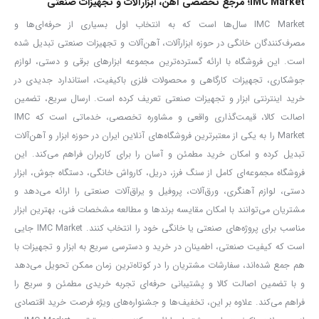
IMC Market؛ مرجع تخصصی آهن، ابزارآلات و تجهیزات صنعتی
IMC Market سال‌ها است که به انتخاب اول بسیاری از حرفه‌ای‌ها و
ضخامت:
۱۲ میلی‌متر
مصرف‌کنندگان خانگی در حوزه ابزارآلات، آهن‌آلات و تجهیزات صنعتی تبدیل شده
است. این فروشگاه با ارائه گسترده‌ترین مجموعه ابزارهای برقی و دستی، لوازم
جنس:
فولاد ST37
جوشکاری، تجهیزات کارگاهی و محصولات فلزی باکیفیت، استاندارد جدیدی در
خرید اینترنتی ابزار و تجهیزات صنعتی تعریف کرده است. ارسال سریع، تضمین
استاندارد تولید:
DIN 17100
اصالت کالا، قیمت‌گذاری واقعی و مشاوره تخصصی، خدماتی است که IMC
Market را به یکی از معتبرترین فروشگاه‌های آنلاین ایران در حوزه ابزار و آهن‌آلات
استحکام تسلیم:
حداقل 235 مگاپاسکال
تبدیل کرده و امکان خرید مطمئن و آسان را برای کاربران فراهم می‌کند. این
فروشگاه مجموعه‌ای کامل از سنگ فرز، دریل، کارواش خانگی، دستگاه جوش، ابزار
دستی، لوازم آهنگری، ورق‌آلات، پروفیل و یراق‌آلات صنعتی را ارائه می‌دهد و
استحکام کششی:
بین 360 تا 510 مگاپاسکال
مشتریان می‌توانند با امکان مقایسه برندها و مطالعه مشخصات فنی، بهترین ابزار
مناسب برای پروژه‌های صنعتی یا خانگی خود را انتخاب کنند. IMC Market جایی
قابلیت بالا در جوشکاری، برش‌کاری و ماشین‌کاری
است که کیفیت صنعتی، اطمینان در خرید و دسترسی سریع به ابزار و تجهیزات با
این ضخامت، تعادل مناسبی بین استحکام سازه‌ای و سهولت کار دارد و
هم جمع شده‌اند، سفارشات مشتریان را در کوتاه‌ترین زمان ممکن تحویل می‌دهد
برای استفاده در سازه‌هایی با بارگذاری متوسط تا سنگین انتخابی مناسب
و با تضمین اصالت کالا و پشتیبانی حرفه‌ای تجربه خریدی مطمئن و سریع را
فراهم می‌کند. علاوه بر این، تخفیف‌ها و جشنواره‌های ویژه فرصت خرید اقتصادی
است.