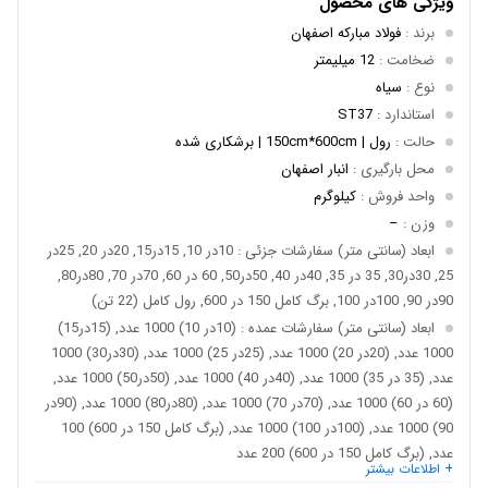
ویژگی های محصول
برند
:
فولاد مبارکه اصفهان
ضخامت
:
12 میلیمتر
نوع
:
سیاه
استاندارد
:
ST37
حالت
:
رول | 150cm*600cm | برشکاری شده
محل بارگیری
:
انبار اصفهان
واحد فروش
:
کیلوگرم
وزن
:
–
ابعاد (سانتی متر) سفارشات جزئی
: 10در 10, 15در15, 20در 20, 25در
25, 30در30, 35 در 35, 40در 40, 50در50, 60 در 60, 70در 70, 80در80,
90در 90, 100در 100, برگ کامل 150 در 600, رول کامل (22 تن)
ابعاد (سانتی متر) سفارشات عمده
: (10در 10) 1000 عدد, (15در15)
1000 عدد, (20در 20) 1000 عدد, (25در 25) 1000 عدد, (30در30) 1000
عدد, (35 در 35) 1000 عدد, (40در 40) 1000 عدد, (50در50) 1000 عدد,
(60 در 60) 1000 عدد, (70در 70) 1000 عدد, (80در80) 1000 عدد, (90در
90) 1000 عدد, (100در 100) 1000 عدد, (برگ کامل 150 در 600) 100
عدد, (برگ کامل 150 در 600) 200 عدد
+ اطلاعات بیشتر