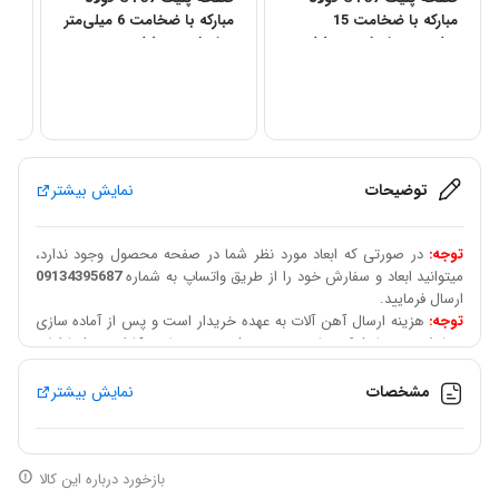
مبارکه با ضخامت 15
مبارکه با ضخامت 6 میلی‌متر
میلی‌متر – ابعاد مستطیلی
– ابعاد مستطیلی
می
توضیحات
نمایش بیشتر
توجه:
در صورتی که ابعاد مورد نظر شما در صفحه محصول وجود ندارد،
میتوانید ابعاد و سفارش خود را از طریق واتساپ به شماره
09134395687
ارسال فرمایید.
توجه:
هزینه ارسال آهن آلات به عهده خریدار است و پس از آماده سازی
سفارش، توسط شرکت باربری تعیین شده و توسط همکاران به شما اعلام
میگردد.
قابل توجه مشتریان عزیز:
سقف تراکنش درگاه بانکی 50 میلیون تومان
مشخصات
نمایش بیشتر
است در صورت خرید به مبلغ بالاتر میبایست بعد از هماهنگی و استعلام
قیمت بروز الباقی مبلغ سفارش از طریق شماره حساب پرداخت گردد و
فیش واریز را داخل واتساپ به
09024002093
ارسال نمایید.
شبا بانک پاسارگاد : IR 970-570-1301-8001-2588-4951-01 به نام بهنام
بازخورد درباره این کالا