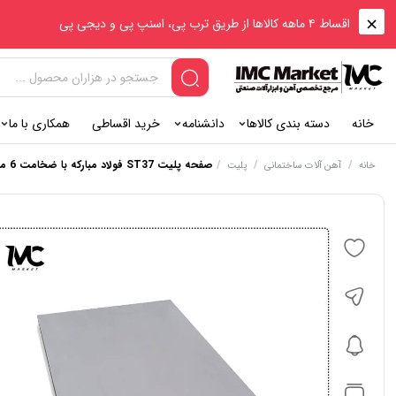
اقساط ۴ ماهه کالاها از طریق ترب پی، اسنپ پی و دیجی پی
خانه
دسته بندی کالاها
دانشنامه
خرید اقساطی
همکاری با ما
/
/
/
صفحه پلیت ST37 فولاد مبارکه با ضخامت 6 میلی‌متر – ابعاد مستطیلی
خانه
آهن آلات ساختمانی
پلیت