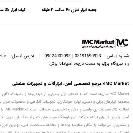
جعبه ابزار فلزی ۴۰ سانت ۲ طبقه
کیف ا
آروا مدل ۴۷۰۵
کنزاکس مدل TB-135
|
شماره تماس:
03191690923 | 09024002093
آدرس ایمیل:
.ir
راه نیروگاه برق، به سمت درچه، اسپادانا برش
IMC Market؛ مرجع تخصصی آهن، ابزارآلات و تجهیزات صنعتی
IMC Market سال‌ها است که به انتخاب اول بسیاری از حرفه‌ای‌ها و مصرف‌کنن
مجموعه ابزارهای برقی و دستی، لوازم جوشکاری، تجهیزات کارگاهی و محصولات فلزی با
اصالت
آسان را برای کاربران فراهم می‌کند. این فروشگاه مجموعه‌ای کامل از سنگ فرز، دریل، ک
اطمینان در خرید و دسترسی سریع به ابزار و تجهیزات با هم جمع شده‌اند، سفارشات مشت