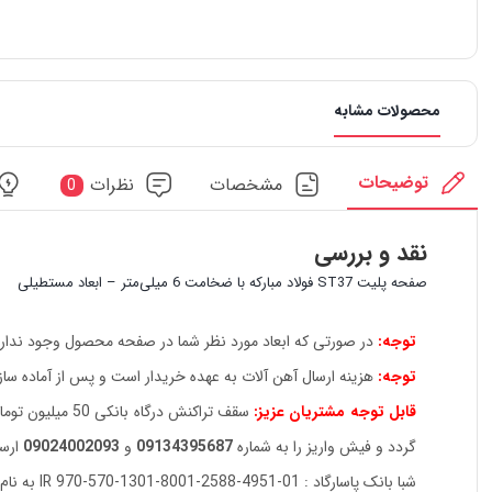
محصولات مشابه
توضیحات
مشخصات
نظرات
0
نقد و بررسی
صفحه پلیت ST37 فولاد مبارکه با ضخامت 6 میلی‌متر – ابعاد مستطیلی
توجه:
در صورتی که ابعاد مورد نظر شما در صفحه محصول وجود ندارد، 
توجه:
هزینه ارسال آهن آلات به عهده خریدار است و پس از آماده سا
قابل توجه مشتریان عزیز:
سقف تراکنش در
گردد و فیش واریز را به شماره
09134395687
و
09024002093
ارسا
شبا بانک پاسارگاد : IR 970-570-1301-8001-2588-4951-01 به نام بهنام غفوری زاد