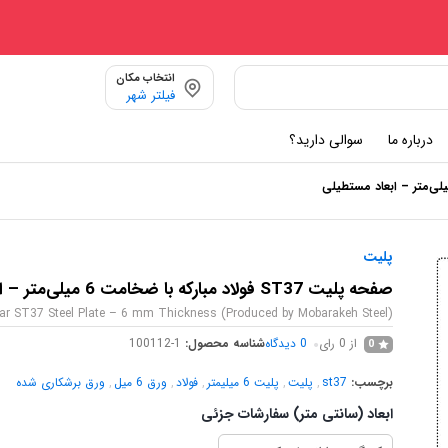
انتخاب مکان
فیلتر شهر
درباره ما
سوالی دارید؟
پلیت
صفحه پلیت ST37 فولاد مبارکه با ضخامت 6 میلی‌متر – ابعاد مستطیلی
ar ST37 Steel Plate – 6 mm Thickness (Produced by Mobarakeh Steel)
از 0 رای
0
دیدگاه
شناسه محصول:
100112-1
0
برچسب:
st37
,
پلیت
,
پلیت 6 میلیمتر
,
فولاد
,
ورق 6 میل
,
ورق برشکاری شده
ابعاد (سانتی متر) سفارشات جزئی