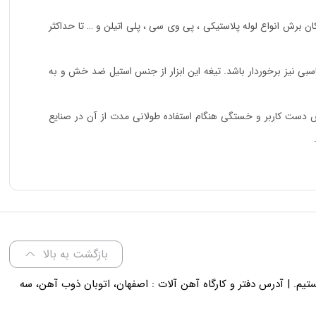
اشد که امکان برش انواع لوله پلاستیکی ، پی وی سی ، پلی اتیلن و … تا حداکثر
ناسبی نیز برخوردار باشد. تیغه این ابزار از جنس استیل ضد خش و به
به دسته آلومینیومی ارگونومیک همراه با روکش پلاستیک ABS اشاره کرد که مانع از لغزش دست کاربر و خستگی هنگام استفاده طولانی مدت از آن در صنایع
بازگشت به بالا
لی 18 پاسخگوی شما هستیم. | آدرس دفتر و کارگاه آهن آلات : اصفهان، اتوبان ذوب آهن، سه