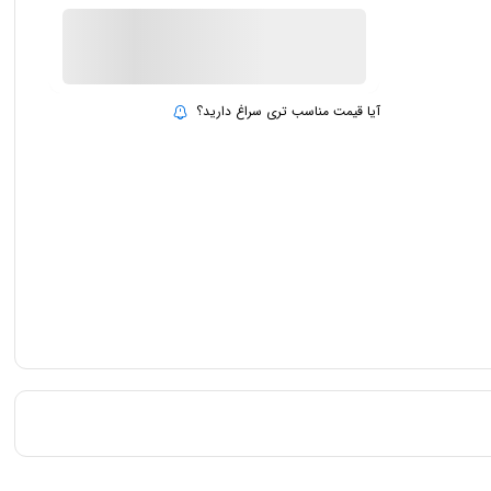
ناموجود
بروزرسانی قیمت:
15 تیر 1403
آیا قیمت مناسب تری سراغ دارید؟