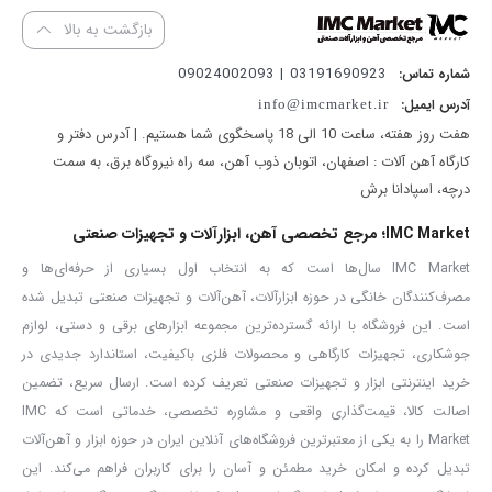
13 میلی متر
بازگشت به بالا
03191690923 | 09024002093
شماره تماس:
آدرس ایمیل:
دریل چکشی 13 میلی‌متر گیربکس فلزی ‌850‌ وات کنزاکس مدل KID-185
info@imcmarket.ir
هفت روز هفته، ساعت 10 الی 18 پاسخگوی شما هستیم. | آدرس دفتر و
یک دریل بسیار قدرتمند است که با بهره‌مندی از سیستم ضربه‌زن پیشرفته
کارگاه آهن آلات : اصفهان، اتوبان ذوب آهن، سه راه نیروگاه برق، به سمت
و قدرتمند، کارایی بدون نقصی را به شما ارائه خواهد داد. این محصول که
درچه، اسپادانا برش
با بهره‌گیری از بهترین مواد اولیه و جدیدترین تکنولوژی‌های ساخت به
IMC Market؛ مرجع تخصصی آهن، ابزارآلات و تجهیزات صنعتی
تولید رسیده است، از دوامی بالا چه در زمینه بدنه و چه در قطعات داخلی
IMC Market سال‌ها است که به انتخاب اول بسیاری از حرفه‌ای‌ها و
خود بهره می‌برد و از همین جهت انتخابی بدون نقص برای شما خواهد
مصرف‌کنندگان خانگی در حوزه ابزارآلات، آهن‌آلات و تجهیزات صنعتی تبدیل شده
بود. باید توجه داشت که این دریل یک محصول صنعتی بوده و برای انجام
است. این فروشگاه با ارائه گسترده‌ترین مجموعه ابزارهای برقی و دستی، لوازم
کارهای مداوم در فضاهای عمرانی و صنعتی ساخته شده است؛ از همین رو
جوشکاری، تجهیزات کارگاهی و محصولات فلزی باکیفیت، استاندارد جدیدی در
خرید اینترنتی ابزار و تجهیزات صنعتی تعریف کرده است. ارسال سریع، تضمین
برای کارهای خانگی محصولی مناسب نبوده و برای این کار می‌توانید
اصالت کالا، قیمت‌گذاری واقعی و مشاوره تخصصی، خدماتی است که IMC
نگاهی به دریل‌های گریبکسی کنزاکس داشته باشید.
Market را به یکی از معتبرترین فروشگاه‌های آنلاین ایران در حوزه ابزار و آهن‌آلات
در حقیقت بهتر است پیش از نهایی کردن خرید خود، به چند نکته مهم
تبدیل کرده و امکان خرید مطمئن و آسان را برای کاربران فراهم می‌کند. این