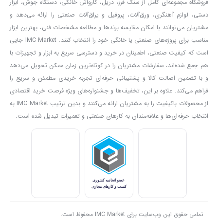
توجه داشته باشید؛ اولین و مهم‌ترین آن این است که: بهترین نوع دریل را
فروشگاه مجموعه‌ای کامل از سنگ فرز، دریل، کارواش خانگی، دستگاه جوش، ابزار
دستی، لوازم آهنگری، ورق‌آلات، پروفیل و یراق‌آلات صنعتی را ارائه می‌دهد و
برای انجام کارهای خود بیابید. انواع دریل‌های دستی عبارت‌اند از دریل
مشتریان می‌توانند با امکان مقایسه برندها و مطالعه مشخصات فنی، بهترین ابزار
پیچ‌گوشتی، دریل گریبکسی، دریل چکشی، دریل بتن‌کن. برای انجام
مناسب برای پروژه‌های صنعتی یا خانگی خود را انتخاب کنند. IMC Market جایی
کارهای سبک و سوراخ‌کاری چوب و فرآورده‌های آن، همچنین فلزات نازک،
است که کیفیت صنعتی، اطمینان در خرید و دسترسی سریع به ابزار و تجهیزات با
دریل پیچ‌گوشتی برایتان کفایت خواهد کرد؛ اما اگر می‌خواهید مصالح
هم جمع شده‌اند، سفارشات مشتریان را در کوتاه‌ترین زمان ممکن تحویل می‌دهد
ساختمانی یا فلزات ضخیم‌تر را سوراخ کنید به دریل گریبکسی نیازمندید. از
و با تضمین اصالت کالا و پشتیبانی حرفه‌ای تجربه خریدی مطمئن و سریع را
فراهم می‌کند. علاوه بر این، تخفیف‌ها و جشنواره‌های ویژه فرصت خرید اقتصادی
سوی دیگر اگر با بتن زیاد سروکار دارید، لازم است به سراغ دریل چکشی
از محصولات باکیفیت را به مشتریان ارائه می‌کنند و بدین ترتیب IMC Market به
بروید؛ ولی اگر کار شما به تخریب مرتبط است و سنگین‌تر از کارهای
انتخاب حرفه‌ای‌ها و علاقه‌مندان به کارهای صنعتی و تعمیرات تبدیل شده است.
معمول به حساب می‌آید، دریل بتن‌کن مناسب‌تان خواهد بود و کارهایتان
با دریل چکشی انجام نخواهد شد.
اما برای خرید دریل چکشی می‌بایست به نکات دیگری نیز توجه کافی
داشته باشید؛ اول از همه به قدرت موتور و توان سوراخ‌کاری آن بر روی
سطوح مختلف. بهتر است متوسط سوراخ‌کاری‌هایی که می‌خواهید بر روی
بتن یا سایر مصالح ساختمانی و یا فلزات داشته باشید را بدانید و بر اساس
تمامی حقوق این وب‌سایت برای IMC Market محفوظ است.