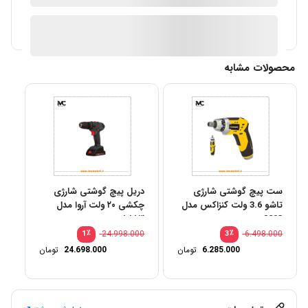
ارسال توسط IMC Market
آیا قیمت مناسب تری سراغ دارید؟
محصولات مشابه
ست پیچ گوشتی شارژی
دریل پیچ گوشتی شارژی
تاشو 3.6 ولت کنزاکس مدل
چکشی ۲۰ ولت آروا مدل
۵۸۵۳
8203
٪
24.998.000
٪
6.498.000
1
3
6.285.000
تومان
24.698.000
تومان