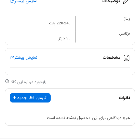
توضیحات
نمایش بیشتر
ولتاژ
220-240 ولت
فرکانس
50 هرتز
قدرت
850 وات
مشخصات
نمایش بیشتر
دور در حالت آزاد
3100-0 دور در دقیقه
ضربه در دقیقه
بازخورد درباره این کالا
49600-0 دور در دقیقه
سایز سه نظام
نظرات
افزودن نظر جدید +
13 میلی متر
قدرت سوراخکاری آهن
10 میلی متر
هیچ دیدگاهی برای این محصول نوشته نشده است.
قدرت سوراخکاری چوب
25 میلی متر
قدرت سوراخکاری مصالح