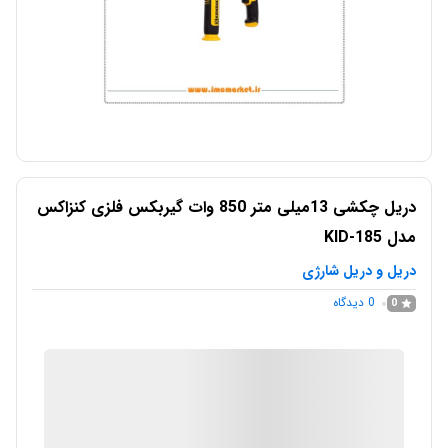
دريل چکشی 13ميلی متر 850 وات گيربکس فلزی کنزاکس
مدل KID-185
دریل و دریل شارژی
0
دیدگاه
0
IMC Market
در انبار موجود نمی باشد