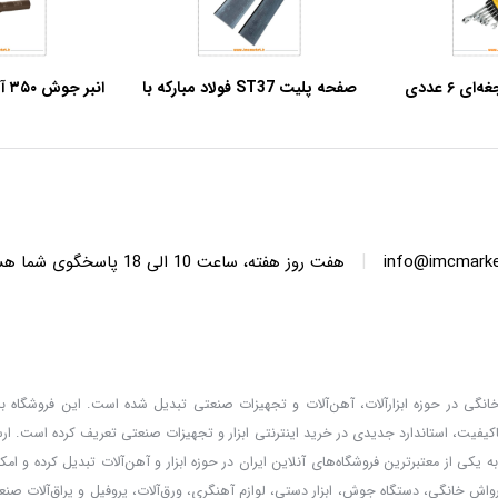
آچار یک سر جغجغه‌ای ۶ عددی
صفحه پلیت ST37 فولاد مبارکه با
انبر جوش ۳۵۰ آمپر آروا مدل ۲۴۰۵
س مدل 9406
ضخامت 5 میلی‌متر – ابعاد
مستطیلی
|
info@imcmarket
هفت روز هفته، ساعت 10 ا
دگان خانگی در حوزه ابزارآلات، آهن‌آلات و تجهیزات صنعتی تبدیل شده است. این فروشگاه با 
کیفیت، استاندارد جدیدی در خرید اینترنتی ابزار و تجهیزات صنعتی تعریف کرده است. ا
 کالا، قیمت‌گذاری واقعی و مشاوره تخصصی، خدماتی است که IMC Market را به یکی از معتبرترین فروشگاه‌های آنلاین ایران در حوزه ابزار و آهن‌آلات تب
ارواش خانگی، دستگاه جوش، ابزار دستی، لوازم آهنگری، ورق‌آلات، پروفیل و یراق‌آلات صنعت