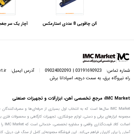
آلن چاقویی 8 عددی استارمکس
مدل SHk-18SS08HB
کروم وانادیوم کنزاک
|
شماره تماس:
03191690923 | 09024002093
آدرس ایمیل:
.ir
راه نیروگاه برق، به سمت درچه، اسپادانا برش
IMC Market؛ مرجع تخصصی آهن، ابزارآلات و تجهیزات صنعتی
IMC Market سال‌ها است که به انتخاب اول بسیاری از حرفه‌ای‌ها و مصرف‌کنن
مجموعه ابزارهای برقی و دستی، لوازم جوشکاری، تجهیزات کارگاهی و محصولات فلزی با
اصالت
آسان را برای کاربران فراهم می‌کند. این فروشگاه مجموعه‌ای کامل از سنگ فرز، دریل، ک