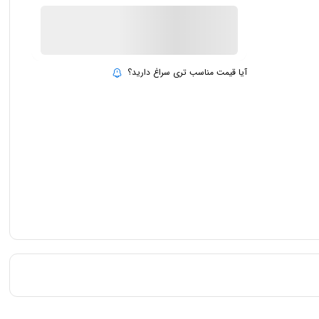
ناموجود
بروزرسانی قیمت:
15 تیر 1403
آیا قیمت مناسب تری سراغ دارید؟