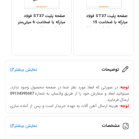
صفحه پلیت ST37 فولاد
صفحه پلیت ST37 فولاد
مبارکه با ضخامت 15
مبارکه با ضخامت 6 میلی‌متر
میلی‌متر – ابعاد مستطیلی
– ابعاد مستطیلی
توضیحات
نمایش بیشتر
توجه:
در صورتی که ابعاد مورد نظر شما در صفحه محصول وجود ندارد،
میتوانید ابعاد و سفارش خود را از طریق واتساپ به شماره
09134395687
ارسال فرمایید.
توجه:
هزینه ارسال آهن آلات به عهده خریدار است و پس از آماده سازی
سفارش، توسط شرکت باربری تعیین شده و توسط همکاران به شما اعلام
میگردد.
قابل توجه مشتریان عزیز:
سقف تراکنش درگاه بانکی 50 میلیون تومان
مشخصات
نمایش بیشتر
است در صورت خرید به مبلغ بالاتر میبایست بعد از هماهنگی و استعلام
قیمت بروز الباقی مبلغ سفارش از طریق شماره حساب پرداخت گردد و