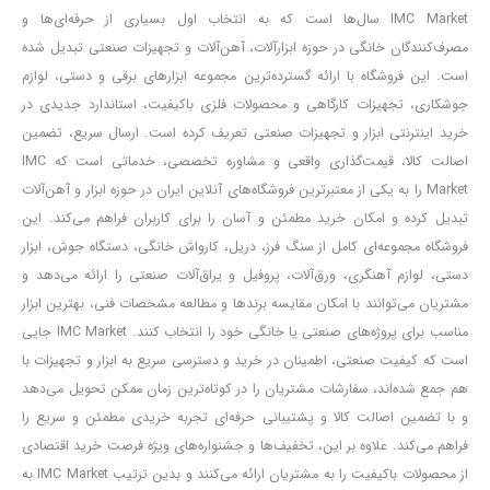
IMC Market سال‌ها است که به انتخاب اول بسیاری از حرفه‌ای‌ها و
مشخصات فنی صفحه پلیت ۲۰ میلی‌متری ST37:
مصرف‌کنندگان خانگی در حوزه ابزارآلات، آهن‌آلات و تجهیزات صنعتی تبدیل شده
است. این فروشگاه با ارائه گسترده‌ترین مجموعه ابزارهای برقی و دستی، لوازم
ضخامت:
۲۰ میلی‌متر
جوشکاری، تجهیزات کارگاهی و محصولات فلزی باکیفیت، استاندارد جدیدی در
خرید اینترنتی ابزار و تجهیزات صنعتی تعریف کرده است. ارسال سریع، تضمین
اصالت کالا، قیمت‌گذاری واقعی و مشاوره تخصصی، خدماتی است که IMC
گرید فولادی:
ST37 (نرمه ساختمانی)
Market را به یکی از معتبرترین فروشگاه‌های آنلاین ایران در حوزه ابزار و آهن‌آلات
تبدیل کرده و امکان خرید مطمئن و آسان را برای کاربران فراهم می‌کند. این
استاندارد تولید:
DIN17100
فروشگاه مجموعه‌ای کامل از سنگ فرز، دریل، کارواش خانگی، دستگاه جوش، ابزار
دستی، لوازم آهنگری، ورق‌آلات، پروفیل و یراق‌آلات صنعتی را ارائه می‌دهد و
استحکام تسلیم:
235 مگاپاسکال
مشتریان می‌توانند با امکان مقایسه برندها و مطالعه مشخصات فنی، بهترین ابزار
مناسب برای پروژه‌های صنعتی یا خانگی خود را انتخاب کنند. IMC Market جایی
استحکام کششی:
بین 360 تا 510 مگاپاسکال
است که کیفیت صنعتی، اطمینان در خرید و دسترسی سریع به ابزار و تجهیزات با
هم جمع شده‌اند، سفارشات مشتریان را در کوتاه‌ترین زمان ممکن تحویل می‌دهد
و با تضمین اصالت کالا و پشتیبانی حرفه‌ای تجربه خریدی مطمئن و سریع را
قابلیت جوشکاری و ماشین‌کاری بالا
فراهم می‌کند. علاوه بر این، تخفیف‌ها و جشنواره‌های ویژه فرصت خرید اقتصادی
از محصولات باکیفیت را به مشتریان ارائه می‌کنند و بدین ترتیب IMC Market به
تولید شده با
کیفیت فولاد فابریک فولاد مبارکه