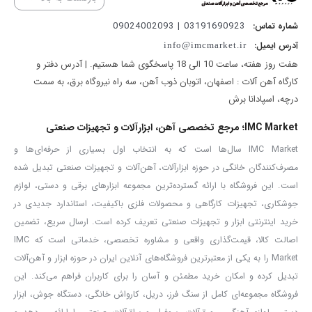
برای بسیاری از موارد مورد استفاده قرار می گیرد. این محصول با مقاومت
بالا و کیفیت عالی، قابلیت کار در دمای 20 تا 60 درجه سانتی گراد را دارد
03191690923 | 09024002093
شماره تماس:
آدرس ایمیل:
دارای جمع شوندگی سریع بوده و مقاوم در برابر حرارت بالا و لبه های تیز
info@imcmarket.ir
هفت روز هفته، ساعت 10 الی 18 پاسخگوی شما هستیم. | آدرس دفتر و
می باشد. شیلنگ های فنری در سایز ها و انواع مختلفی موجود هستند.
کارگاه آهن آلات : اصفهان، اتوبان ذوب آهن، سه راه نیروگاه برق، به سمت
شیلنگ فنری در کارگاه های صنایع چوب، مکانیکی ها در خطوط مونتاژ
درچه، اسپادانا برش
کارخانه جات و هر جایی که ابزار های بادی استفاده شود ، یافت می شود.
IMC Market؛ مرجع تخصصی آهن، ابزارآلات و تجهیزات صنعتی
شیلنگ فنری یک نوعی شیلنگ فنر مانند است که رابط بین منبع باد که
IMC Market سال‌ها است که به انتخاب اول بسیاری از حرفه‌ای‌ها و
غالبا کمپرسور و ابزار های بادی می باشد و این دو را به هم متصل می کند.
مصرف‌کنندگان خانگی در حوزه ابزارآلات، آهن‌آلات و تجهیزات صنعتی تبدیل شده
این شیلنگ فنری به طول 15 متر و قطر داخلی 5.5 میلی متر و قطر خارجی
است. این فروشگاه با ارائه گسترده‌ترین مجموعه ابزارهای برقی و دستی، لوازم
8 میلی متر می باشد و حداکثر فشار 100
PSI
را تحمل می کند. این
جوشکاری، تجهیزات کارگاهی و محصولات فلزی باکیفیت، استاندارد جدیدی در
خرید اینترنتی ابزار و تجهیزات صنعتی تعریف کرده است. ارسال سریع، تضمین
محصول دارای کوپلینگ
20SP
از جنس فولاد با روکش بسیار مقاوم در برابر
اصالت کالا، قیمت‌گذاری واقعی و مشاوره تخصصی، خدماتی است که IMC
خوردگی و فشار بالا و همچنین دارای کوپلینگ
22PPA
از جنس فولاد با
Market را به یکی از معتبرترین فروشگاه‌های آنلاین ایران در حوزه ابزار و آهن‌آلات
روکش بسیار مقاوم در برابر خوردگی و فنر است.
تبدیل کرده و امکان خرید مطمئن و آسان را برای کاربران فراهم می‌کند. این
شیلنگ فنری 15 متری کنزاکس مدل
KCH-115
محصولی بسیار با کیفیت
فروشگاه مجموعه‌ای کامل از سنگ فرز، دریل، کارواش خانگی، دستگاه جوش، ابزار