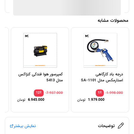
آیا قیمت مناسب تری سراغ دارید؟
محصولات مشابه
درجه باد کارگاهی
کمپرسور هوا فندکی کنزاکس
در
استارمکس مدل SA-1101
مدل 5413
مدل 
00
٪
7.937.000
٪
1.998.000
12
1
1.979.000
تومان
6.945.000
تومان
توضیحات
نمایش بیشتر