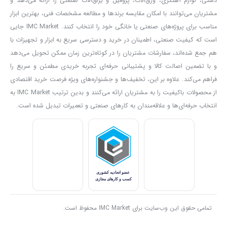
دستی، لوازم آهنگری، ورق‌آلات، پروفیل و یراق‌آلات صنعتی را ارائه می‌دهد و
و درجه یک بوده که دارای جنس پلی یورتان
PU
بوده و مجهز به سری‌های
مشتریان می‌توانند با امکان مقایسه برندها و مطالعه مشخصات فنی، بهترین ابزار
اتصال و فنر مقاوم یونیزاسیون شده می باشد.
مناسب برای پروژه‌های صنعتی یا خانگی خود را انتخاب کنند. IMC Market جایی
شیلنگ های فنری وسیله ای است که هوای فشرده را از کمپرسور هوا به
است که کیفیت صنعتی، اطمینان در خرید و دسترسی سریع به ابزار و تجهیزات با
ابزارهای پنوماتیکی مانند میخکوب بادی، پیستوله رنگ پاش بادی، آچار
هم جمع شده‌اند، سفارشات مشتریان را در کوتاه‌ترین زمان ممکن تحویل می‌دهد
بکس بادی و غیره رسانده و موارد استفاده بسیار زیادی دارند و یکی از
و با تضمین اصالت کالا و پشتیبانی حرفه‌ای تجربه خریدی مطمئن و سریع را
فراهم می‌کند. علاوه بر این، تخفیف‌ها و جشنواره‌های ویژه فرصت خرید اقتصادی
ارکان ابزارآلات بادی به شمار می روند.
از محصولات باکیفیت را به مشتریان ارائه می‌کنند و بدین ترتیب IMC Market به
شیلنگ های فنری با استفاده از تجهیزات مدرن در قطرها، طول ها و
انتخاب حرفه‌ای‌ها و علاقه‌مندان به کارهای صنعتی و تعمیرات تبدیل شده است.
رنگ‌های متنوع تولید می‌شود. در تولید شیلنگ های فنری از مرغوب ترین
انواع پلی یورتان استفاده شده و قابلیت برگشت پذیری و مقاومت سایشی
بالا، از ویژگی‌های اصلی شیلنگ های فنری کنزاکس می باشد. کنزاکس در
تولید شیلنگ های فنری از بهترین انواع اتصالات کوپلینگی مجهز به
فنرهای محافظ خمیدگی شیلنگ استفاده شده است.
تمامی حقوق این وب‌سایت برای IMC Market محفوظ است.