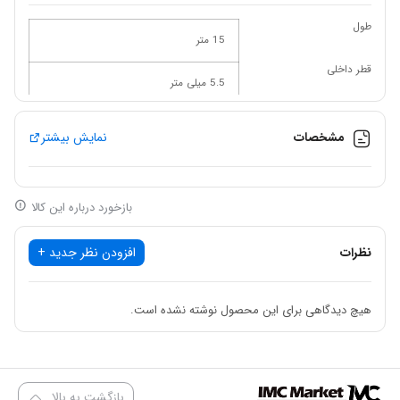
طول
15 متر
قطر داخلی
5.5 میلی متر
قطر خارجی
8 میلی متر
مشخصات
نمایش بیشتر
حداکثر فشار
100 PSI
نوع کوپلینگ
بازخورد درباره این کالا
20SP و 22PPA
جنس کوپلینگ
نظرات
افزودن نظر جدید +
فولاد
جنس شیلنگ
پلی یورتان
هیچ دیدگاهی برای این محصول نوشته نشده است.
شیلنگ فنری 15 متری کنزاکس مدل
KCH-115
با توجه به اندازه مناسب
بازگشت به بالا