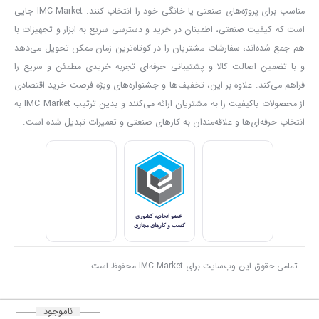
مناسب برای پروژه‌های صنعتی یا خانگی خود را انتخاب کنند. IMC Market جایی
است که کیفیت صنعتی، اطمینان در خرید و دسترسی سریع به ابزار و تجهیزات با
این تلمبه
برای باد کردن لاستیک خودرو مناسب نیست
؛ اگر به چنین
هم جمع شده‌اند، سفارشات مشتریان را در کوتاه‌ترین زمان ممکن تحویل می‌دهد
کاربردی نیاز دارید، کمپرسورهای باد فندکی کنزاکس را در سایت ما بررسی
و با تضمین اصالت کالا و پشتیبانی حرفه‌ای تجربه خریدی مطمئن و سریع را
کنید.
فراهم می‌کند. علاوه بر این، تخفیف‌ها و جشنواره‌های ویژه فرصت خرید اقتصادی
از محصولات باکیفیت را به مشتریان ارائه می‌کنند و بدین ترتیب IMC Market به
مانند هر ابزار دستی حرفه‌ای، بعد از چند دقیقه استفاده، استراحت کوتاهی
انتخاب حرفه‌ای‌ها و علاقه‌مندان به کارهای صنعتی و تعمیرات تبدیل شده است.
به دستگاه بدهید تا عمر مفید آن افزایش یابد.
برای جلوگیری از آسیب به شیلنگ و واشرها، از نگهداری دستگاه در
محیط‌های گرم و آفتابی بپرهیزید.
نتیجه‌گیری:
KFP-105
از آن ابزارهایی‌ست که اگر یک‌بار آن را بخرید، سال‌ها بدون
تمامی حقوق این وب‌سایت برای IMC Market محفوظ است.
دغدغه همراه شما خواهد بود. اگر می‌خواهید تلمبه‌ای قابل‌اعتماد با
فشارسنج دقیق داشته باشید که هم از نظر فنی قابل اتکاست و هم طراحی
ناموجود