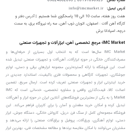
03191690923 | 09024002093
شماره تماس:
آدرس ایمیل:
info@imcmarket.ir
جنس بدنه:
فولاد ضدسایش با پوشش ضدزنگ
هفت روز هفته، ساعت 10 الی 18 پاسخگوی شما هستیم. | آدرس دفتر و
کارگاه آهن آلات : اصفهان، اتوبان ذوب آهن، سه راه نیروگاه برق، به سمت
کفی و دسته:
پلاستیک مقاوم، ضدلغزش
درچه، اسپادانا برش
IMC Market؛ مرجع تخصصی آهن، ابزارآلات و تجهیزات صنعتی
ابعاد کلی:
55×10×23 سانتی‌متر
IMC Market سال‌ها است که به انتخاب اول بسیاری از حرفه‌ای‌ها و
مصرف‌کنندگان خانگی در حوزه ابزارآلات، آهن‌آلات و تجهیزات صنعتی تبدیل شده
طول شیلنگ:
50 سانتی‌متر
است. این فروشگاه با ارائه گسترده‌ترین مجموعه ابزارهای برقی و دستی، لوازم
جوشکاری، تجهیزات کارگاهی و محصولات فلزی باکیفیت، استاندارد جدیدی در
نوع فشارسنج:
صنعتی، دو واحد BAR و PSI
خرید اینترنتی ابزار و تجهیزات صنعتی تعریف کرده است. ارسال سریع، تضمین
اصالت کالا، قیمت‌گذاری واقعی و مشاوره تخصصی، خدماتی است که IMC
سازگاری سوپاپ:
قابل استفاده برای شریدر، پرستا و دانلوپ
Market را به یکی از معتبرترین فروشگاه‌های آنلاین ایران در حوزه ابزار و آهن‌آلات
تبدیل کرده و امکان خرید مطمئن و آسان را برای کاربران فراهم می‌کند. این
فروشگاه مجموعه‌ای کامل از سنگ فرز، دریل، کارواش خانگی، دستگاه جوش، ابزار
وزن تقریبی:
1 کیلوگرم
دستی، لوازم آهنگری، ورق‌آلات، پروفیل و یراق‌آلات صنعتی را ارائه می‌دهد و
نکات مهم قبل از خرید:
مشتریان می‌توانند با امکان مقایسه برندها و مطالعه مشخصات فنی، بهترین ابزار