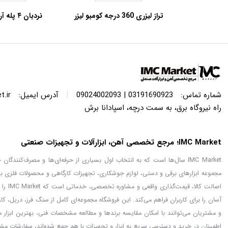
تراز لیزری 360 درجه کومبو لیزر
نردبان ۴ پله آروا مدل ۴۷۵۱
قرمز کنزاکس مدل KLL-2360
|
شماره تماس:
03191690923 | 09024002093
آدرس ایمیل:
.ir
راه نیروگاه برق، به سمت درچه، اسپادانا برش
IMC Market؛ مرجع تخصصی آهن، ابزارآلات و تجهیزات صنعتی
IMC Market سال‌ها است که به انتخاب اول بسیاری از حرفه‌ای‌ها و مصرف‌کنن
مجموعه ابزارهای برقی و دستی، لوازم جوشکاری، تجهیزات کارگاهی و محصولات فلزی با
اصالت
آسان را برای کاربران فراهم می‌کند. این فروشگاه مجموعه‌ای کامل از سنگ فرز، دریل، ک
اطمینان در خرید و دسترسی سریع به ابزار و تجهیزات با هم جمع شده‌اند، سفارشات مشت