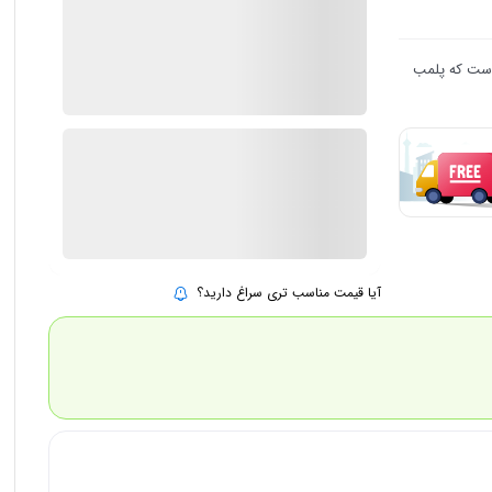
1 در انبار
ارسال توسط IMC Market
 است که پلمب
٪
1
7.398.000
7.305.000
تومان
بروزرسانی قیمت:
12 مرداد 1405
افزودن به سبد خرید
آیا قیمت مناسب تری سراغ دارید؟