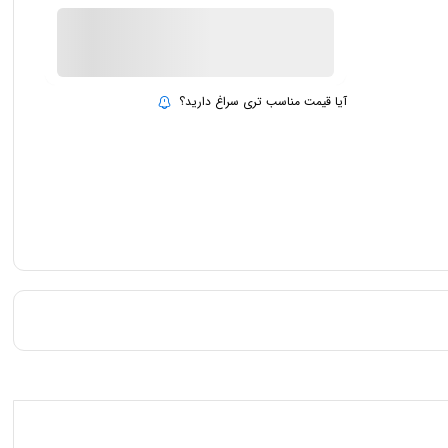
ناموجود
بروزرسانی قیمت:
15 تیر 1403
آیا قیمت مناسب تری سراغ دارید؟