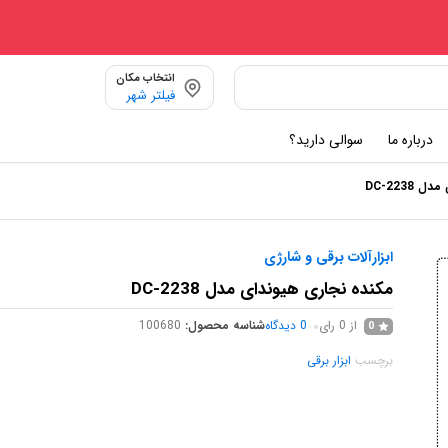
انتخاب مکان
فیلتر شهر
درباره ما
سوالی دارید؟
DC-2238
ابزارآلات برقی و شارژی
مکنده نجاری هیوندای مدل DC-2238
از 0 رای
0
دیدگاه
شناسه محصول:
100680
0
برچسب
ابزار برقی