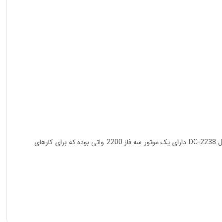
مکنده نجاری هیوندای مدل DC-2238 وسیله‌ای مناسب برای مکش گرد و غبار ناشی از دستگاه‌های نجاری و محیط کار است. مکنده نجاری هیوندای مدل DC-2238 دارای یک موتور سه فاز 2200 واتی بود‌ه که برای کارهای