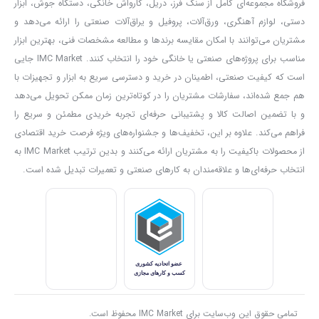
فروشگاه مجموعه‌ای کامل از سنگ فرز، دریل، کارواش خانگی، دستگاه جوش، ابزار
محصول کمک شایانی می کند. مهمترین ویژگی این محصول همراهی
دستی، لوازم آهنگری، ورق‌آلات، پروفیل و یراق‌آلات صنعتی را ارائه می‌دهد و
212 عدد متعلقات کاربردی و کیف حمل
BMC
می باشد که خیال شما بابت
مشتریان می‌توانند با امکان مقایسه برندها و مطالعه مشخصات فنی، بهترین ابزار
انواع لوازم جانبی راحت کرده و از خرید لوازم جداگانه بی نیاز می شوید.
مناسب برای پروژه‌های صنعتی یا خانگی خود را انتخاب کنند. IMC Market جایی
است که کیفیت صنعتی، اطمینان در خرید و دسترسی سریع به ابزار و تجهیزات با
طراحی این محصول ارگونومیک بوده و برای کارهای طولانی بسیار مناسب
هم جمع شده‌اند، سفارشات مشتریان را در کوتاه‌ترین زمان ممکن تحویل می‌دهد
است. بدنه با روکش سیلیکونی ضد لغزش و طراحی ارگونومیک و انحنای
و با تضمین اصالت کالا و پشتیبانی حرفه‌ای تجربه خریدی مطمئن و سریع را
تعبیه شده در بدنه محصول به گردش هوا و کارکرد بهتر موتور محصول
فراهم می‌کند. علاوه بر این، تخفیف‌ها و جشنواره‌های ویژه فرصت خرید اقتصادی
کمک می کند. این فرز مینیاتوری به صورت تک محصول عرضه می شود و
از محصولات باکیفیت را به مشتریان ارائه می‌کنند و بدین ترتیب IMC Market به
انتخاب حرفه‌ای‌ها و علاقه‌مندان به کارهای صنعتی و تعمیرات تبدیل شده است.
برای استفاده نیاز به متعلقات دارد که با توجه که کاربرد و نیاز خود باید آنها
را تهیه کنید. اگر نیاز به تهیه لوازم جانبی ندارید و فقط به دنبال یک فرز با
کیفیت با قیمت مناسب تر هستید می توانید مدل
KDG-3513
کنزاکس را
هم در نظر داشته باشید.
تمامی حقوق این وب‌سایت برای IMC Market محفوظ است.