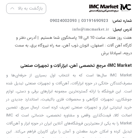
حکاکی هم گفته می شود، می باشد. این فرز کوچک و جمع و جور طراحی
بازگشت به بالا
بسیار ظریف و فوق العاده ای دارد که دستهای شما را خسته نکرده و تجربه
03191690923 | 09024002093
شماره تماس:
ای دلپذیر از کار را برای شما فراهم می آورد.
آدرس ایمیل:
info@imcmarket.ir
فرز مینیاتوری یکی از انواع فرز ها است که به منظور ایجاد سوراخ‌ های
هفت روز هفته، ساعت 10 الی 18 پاسخگوی شما هستیم. | آدرس دفتر و
بسیار ریز، حجم تراشی‌ های کم و کوچک، برش کاری، ایجاد طرح‌ های
کارگاه آهن آلات : اصفهان، اتوبان ذوب آهن، سه راه نیروگاه برق، به سمت
درچه، اسپادانا برش
بسیار ظریف و خاص روی چوب یا هر متریال دیگری مورد استفاده قرار می
گیرند
.
فرز مینیاتوری همچنین جهت فرز کاری با دقت بالا و ظرافت بیشتر
IMC Market؛ مرجع تخصصی آهن، ابزارآلات و تجهیزات صنعتی
از قبیل مجسمه سازی، تراش کاری، قالب گیری، ساخت صنایع دستی و
IMC Market سال‌ها است که به انتخاب اول بسیاری از حرفه‌ای‌ها و
مصرف‌کنندگان خانگی در حوزه ابزارآلات، آهن‌آلات و تجهیزات صنعتی تبدیل شده
حتی صنایع پزشکی و دندانپزشکی مورد استفاده قرار می گیرد.
است. این فروشگاه با ارائه گسترده‌ترین مجموعه ابزارهای برقی و دستی، لوازم
فرز مینیاتوری 135 وات 212 پارچه
KDG-3535
مجهز به موتوری با توان
جوشکاری، تجهیزات کارگاهی و محصولات فلزی باکیفیت، استاندارد جدیدی در
135 وات است که با ولتاژ 220 – 240 ولت و فرکانس 50 – 60 هرتز کار
خرید اینترنتی ابزار و تجهیزات صنعتی تعریف کرده است. ارسال سریع، تضمین
می کند. سرعت این فرز در حالت آزاد ب0 16000 تا 31000 دور در دقیقه و
اصالت کالا، قیمت‌گذاری واقعی و مشاوره تخصصی، خدماتی است که IMC
سایز کولت این محصول 3.2 میلی متر می باشد. فرز مدل
KDG-
Market را به یکی از معتبرترین فروشگاه‌های آنلاین ایران در حوزه ابزار و آهن‌آلات
تبدیل کرده و امکان خرید مطمئن و آسان را برای کاربران فراهم می‌کند. این
3513
دارای دیمر 6 حالته نیز می باشد که با تنظیم سرعت به کارایی