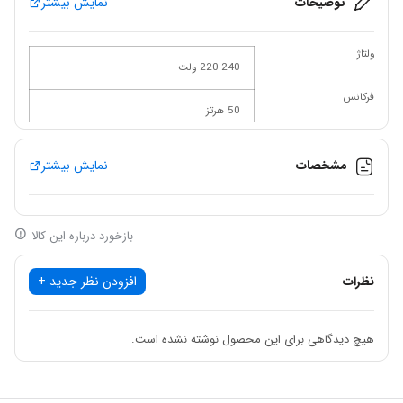
توضیحات
نمایش بیشتر
ولتاژ
220-240 ولت
فرکانس
50 هرتز
قدرت
135 وات
مشخصات
نمایش بیشتر
سرعت
16000-31000 دور در دقیقه
حداکثر اندازه کولت
بازخورد درباره این کالا
3.2 میلی متر
وزن
نظرات
افزودن نظر جدید +
3 کیلو گرم
هیچ دیدگاهی برای این محصول نوشته نشده است.
فرز مینیاتوری 135 وات 212 پارچه
KDG-3535
محصول کنزاکس که از
بهترین محصولات موجود در دسته فرز های مینیاتوری که به آنها فرز