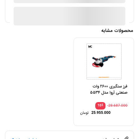
ارسال توسط IMC Market
آیا قیمت مناسب تری سراغ دارید؟
محصولات مشابه
فرز سنگبری ۲۶۰۰ وات
صنعتی آروا مدل ۵۵۳۴
٪
28.687.000
10
25.955.000
تومان